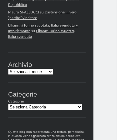
Repubblica
Mauro SPALLUCCI
su
L’astensione: il vero
“partito” vincitore
Elkann: #Torino svuotata, Italia svenduta –
InfoPiemonte
su
Elkann: Torino svuotata,
Italia svenduta
Archivio
Archivi
Categorie
Categorie
Questo blog non rappresenta una testata giornalistica,
in quanto viene aggiornato senza alcuna periodicità.