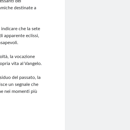
essanti del
amiche destinate a
indicare che la sete
i apparente eclissi,
nsapevoli.
oltà, la vocazione
opria vita al Vangelo.
siduo del passato, la
uisce un segnale che
che nei momenti più