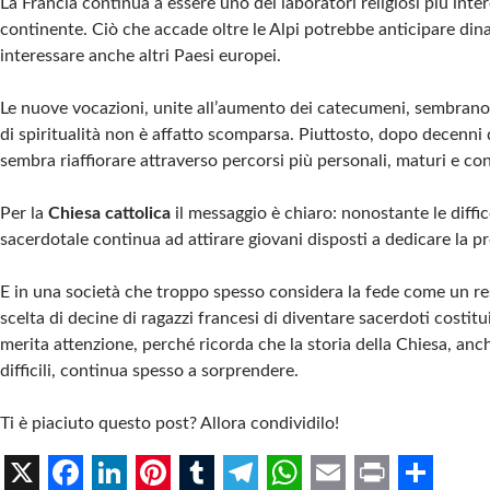
La Francia continua a essere uno dei laboratori religiosi più inter
continente. Ciò che accade oltre le Alpi potrebbe anticipare din
interessare anche altri Paesi europei.
Le nuove vocazioni, unite all’aumento dei catecumeni, sembrano 
di spiritualità non è affatto scomparsa. Piuttosto, dopo decenni d
sembra riaffiorare attraverso percorsi più personali, maturi e co
Per la
Chiesa cattolica
il messaggio è chiaro: nonostante le diffic
sacerdotale continua ad attirare giovani disposti a dedicare la pr
E in una società che troppo spesso considera la fede come un re
scelta di decine di ragazzi francesi di diventare sacerdoti costit
merita attenzione, perché ricorda che la storia della Chiesa, an
difficili, continua spesso a sorprendere.
Ti è piaciuto questo post? Allora condividilo!