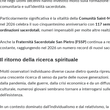
che negli ultimi decenni hanno investito molto sulla formazione sp
comunitaria e sull’identità sacerdotale.
Particolarmente significativa è la vitalità della
Comunità Saint-M
nel 2026 celebra il suo cinquantesimo anniversario con
117 semi
ordinazioni sacerdotali
, numeri impensabili per molte altre realt
Anche la
Fraternità Sacerdotale San Pietro (FSSP)
continua a re
costante, raggiungendo nel 2026 un numero record di nuovi sace
Il ritorno della ricerca spirituale
Molti osservatori individuano diverse cause dietro questa ripre
una crescente ricerca di senso da parte delle nuove generazioni
dalla pandemia, dalle guerre, dalla crisi economica e da un diff
culturale, numerosi giovani sembrano tornare a interrogarsi sul
dell’esistenza.
In un contesto dominato dall’individualismo e dal relativismo, la