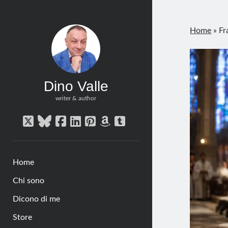
Home
»
Fr
Dino Valle
writer & author
twitter
bluesky
facebook
linkedin
pinterest
amazon
tumblr
Home
Chi sono
Dicono di me
Store