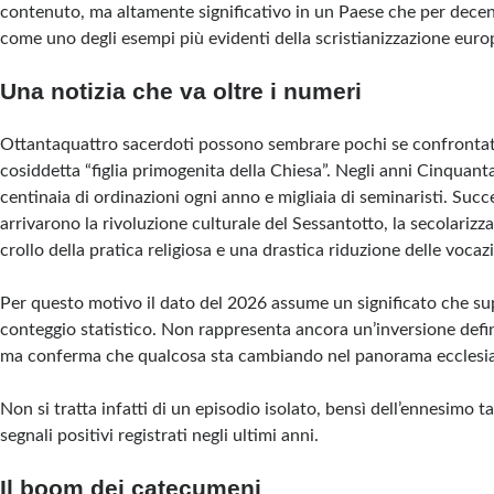
contenuto, ma altamente significativo in un Paese che per decen
come uno degli esempi più evidenti della scristianizzazione euro
Una notizia che va oltre i numeri
Ottantaquattro sacerdoti possono sembrare pochi se confrontati
cosiddetta “figlia primogenita della Chiesa”. Negli anni Cinquant
centinaia di ordinazioni ogni anno e migliaia di seminaristi. Suc
arrivarono la rivoluzione culturale del Sessantotto, la secolarizza
crollo della pratica religiosa e una drastica riduzione delle vocazi
Per questo motivo il dato del 2026 assume un significato che su
conteggio statistico. Non rappresenta ancora un’inversione defin
ma conferma che qualcosa sta cambiando nel panorama ecclesia
Non si tratta infatti di un episodio isolato, bensì dell’ennesimo ta
segnali positivi registrati negli ultimi anni.
Il boom dei catecumeni