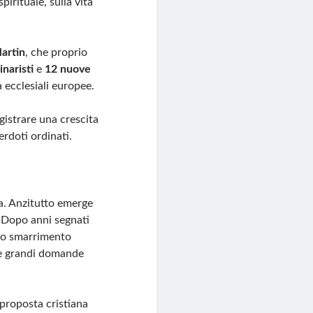
irituale, sulla vita
artin
, che proprio
naristi
e
12 nuove
à ecclesiali europee.
gistrare una crescita
rdoti ordinati.
sa. Anzitutto emerge
. Dopo anni segnati
uso smarrimento
le grandi domande
 proposta cristiana