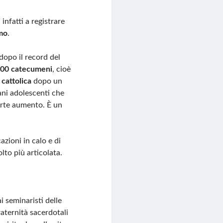
infatti a registrare
mo
.
dopo il record del
000 catecumeni
, cioè
 cattolica
dopo un
ani adolescenti che
forte aumento. È un
azioni in calo e di
lto più articolata.
i seminaristi delle
raternità sacerdotali