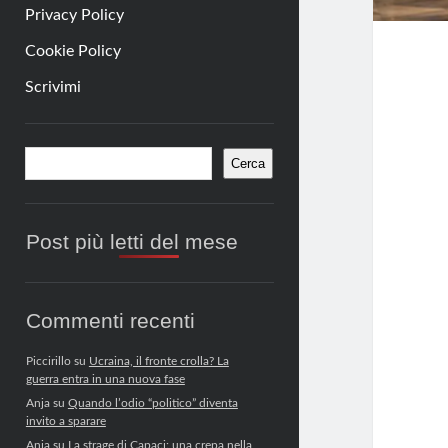
Privacy Policy
Cookie Policy
Scrivimi
Barra
Cerca
Cerca
laterale
Post più letti del mese
Commenti recenti
Piccirillo
su
Ucraina, il fronte crolla? La
guerra entra in una nuova fase
Anja
su
Quando l’odio “politico” diventa
invito a sparare
Anja
su
La strage di Capaci: una crepa nella