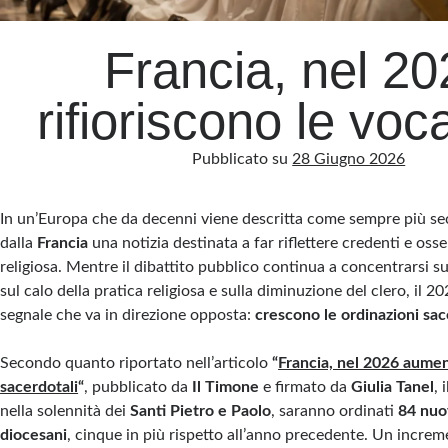
Francia, nel 20
rifioriscono le voc
Pubblicato su
28 Giugno 2026
In un’Europa che da decenni viene descritta come sempre più sec
dalla
Francia
una notizia destinata a far riflettere credenti e osse
religiosa. Mentre il dibattito pubblico continua a concentrarsi sul
sul calo della pratica religiosa e sulla diminuzione del clero, il 
segnale che va in direzione opposta:
crescono le ordinazioni sac
Secondo quanto riportato nell’articolo
“
Francia, nel 2026 aumen
sacerdotali
“
, pubblicato da
Il Timone
e firmato da
Giulia Tanel
, 
nella solennità dei
Santi Pietro e Paolo
, saranno ordinati
84 nuo
diocesani
, cinque in più rispetto all’anno precedente. Un incr