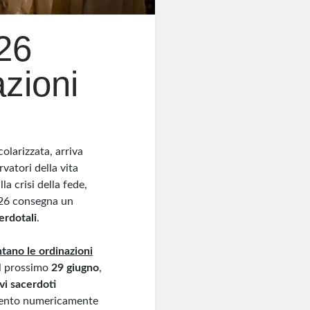
26
azioni
olarizzata, arriva
rvatori della vita
la crisi della fede,
2026 consegna un
erdotali
.
tano le ordinazioni
il prossimo
29 giugno
,
vi sacerdoti
emento numericamente