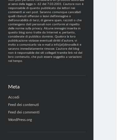
Non può pertanto considerarsi un prodotto editoriale
ai sensi della legge n· 62 del 7.03.2001. L’autore non è
responsabile di quanto pubblicato dai lettori nei
commenti ai vari post. Saranno comunque cancellati
quelli ritenuti offensivi o lesivi dell’immagine o
dell’onorabilità di terzi, di genere spam, razzisti o che
contengano dati personali non conformi al rispetto
delle norme sulla privacy. Alcune immagini inserite in
questo blog sono tratte da Internet e, pertanto,
considerate di pubblico dominio. Qualora la loro
pubblicazione violasse eventuali diritti d’autore, vi
invito a comunicarlo via e-mail a info[at]dinovalle.it e
saranno immediatamente rimosse. L’autore del blog
non è responsabile dei siti collegati tramite link né del
loro contenuto, che può essere soggetto a variazioni
nel tempo.
Meta
Accedi
Feed dei contenuti
Feed dei commenti
WordPress.org