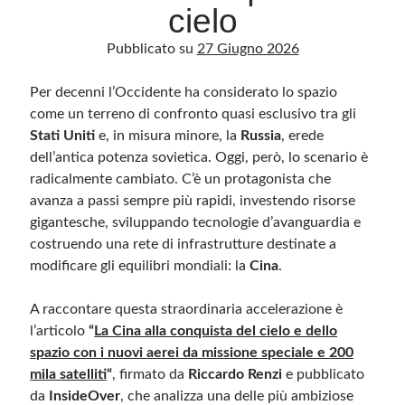
cielo
Pubblicato su
27 Giugno 2026
Archivio
Archivi
Per decenni l’Occidente ha considerato lo spazio
come un terreno di confronto quasi esclusivo tra gli
Stati Uniti
e, in misura minore, la
Russia
, erede
Categorie
dell’antica potenza sovietica. Oggi, però, lo scenario è
Categorie
radicalmente cambiato. C’è un protagonista che
avanza a passi sempre più rapidi, investendo risorse
gigantesche, sviluppando tecnologie d’avanguardia e
costruendo una rete di infrastrutture destinate a
Questo blog non rappresenta una testata giornalistica, in quanto viene aggiornato
modificare gli equilibri mondiali: la
Cina
.
senza alcuna periodicità. Non può pertanto considerarsi un prodotto editoriale ai
sensi della legge n· 62 del 7.03.2001. L’autore non è responsabile di quanto
pubblicato dai lettori nei commenti ai vari post. Saranno comunque cancellati quelli
A raccontare questa straordinaria accelerazione è
ritenuti offensivi o lesivi dell’immagine o dell’onorabilità di terzi, di genere spam,
razzisti o che contengano dati personali non conformi al rispetto delle norme sulla
l’articolo
“
La Cina alla conquista del cielo e dello
privacy. Alcune immagini inserite in questo blog sono tratte da Internet e, pertanto,
considerate di pubblico dominio. Qualora la loro pubblicazione violasse eventuali
spazio con i nuovi aerei da missione speciale e 200
diritti d’autore, vi invito a comunicarlo via e-mail a info[at]dinovalle.it e saranno
immediatamente rimosse. L’autore del blog non è responsabile dei siti collegati
mila satelliti
“
, firmato da
Riccardo Renzi
e pubblicato
tramite link né del loro contenuto, che può essere soggetto a variazioni nel tempo.
da
InsideOver
, che analizza una delle più ambiziose