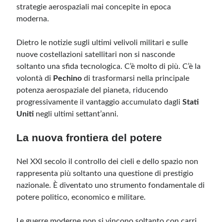
strategie aerospaziali mai concepite in epoca
moderna.
Meta
Dietro le notizie sugli ultimi velivoli militari e sulle
Accedi
nuove costellazioni satellitari non si nasconde
Feed dei contenuti
soltanto una sfida tecnologica. C’è molto di più. C’è la
Feed dei commenti
volontà di
Pechino
di trasformarsi nella principale
WordPress.org
potenza aerospaziale del pianeta, riducendo
progressivamente il vantaggio accumulato dagli
Stati
Uniti
negli ultimi settant’anni.
La nuova frontiera del potere
Nel XXI secolo il controllo dei cieli e dello spazio non
rappresenta più soltanto una questione di prestigio
nazionale. È diventato uno strumento fondamentale di
potere politico, economico e militare.
Le guerre moderne non si vincono soltanto con carri