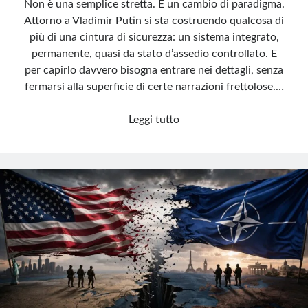
Non è una semplice stretta. È un cambio di paradigma.
Attorno a Vladimir Putin si sta costruendo qualcosa di
più di una cintura di sicurezza: un sistema integrato,
permanente, quasi da stato d’assedio controllato. E
per capirlo davvero bisogna entrare nei dettagli, senza
fermarsi alla superficie di certe narrazioni frettolose.…
Il
Leggi tutto
Cremlino
alza
il
muro
invisibile
attorno
a
Putin