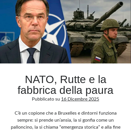
guerre
di
Ucraina
e
Iran
NATO, Rutte e la
fabbrica della paura
Pubblicato su
16 Dicembre 2025
C’è un copione che a Bruxelles e dintorni funziona
sempre: si prende un’ansia, la si gonfia come un
palloncino, la si chiama “emergenza storica” e alla fine