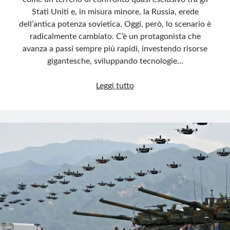
Stati Uniti e, in misura minore, la Russia, erede
dell’antica potenza sovietica. Oggi, però, lo scenario è
radicalmente cambiato. C’è un protagonista che
avanza a passi sempre più rapidi, investendo risorse
gigantesche, sviluppando tecnologie…
La
Leggi tutto
Cina
conquista
il
cielo