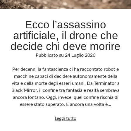
Archivio
Ecco l’assassino
Archivi
artificiale, il drone che
decide chi deve morire
Categorie
Pubblicato su
24 Luglio 2026
Categorie
Per decenni la fantascienza ci ha raccontato robot e
macchine capaci di decidere autonomamente della
vita e della morte degli esseri umani. Da Terminator a
Questo blog non rappresenta una testata giornalistica, in quanto viene aggiornato
senza alcuna periodicità. Non può pertanto considerarsi un prodotto editoriale ai
Black Mirror, il confine tra fantasia e realtà sembrava
sensi della legge n· 62 del 7.03.2001. L’autore non è responsabile di quanto
pubblicato dai lettori nei commenti ai vari post. Saranno comunque cancellati quelli
ancora lontano. Oggi, invece, quel confine rischia di
ritenuti offensivi o lesivi dell’immagine o dell’onorabilità di terzi, di genere spam,
razzisti o che contengano dati personali non conformi al rispetto delle norme sulla
essere stato superato. E ancora una volta è…
privacy. Alcune immagini inserite in questo blog sono tratte da Internet e, pertanto,
considerate di pubblico dominio. Qualora la loro pubblicazione violasse eventuali
diritti d’autore, vi invito a comunicarlo via e-mail a info[at]dinovalle.it e saranno
Ecco
Leggi tutto
immediatamente rimosse. L’autore del blog non è responsabile dei siti collegati
tramite link né del loro contenuto, che può essere soggetto a variazioni nel tempo.
l’assassino