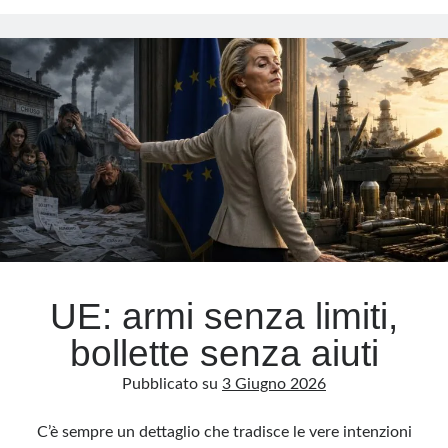
che
non
fa
vincere
la
guerra
ma
impedisce
la
pace
UE: armi senza limiti,
bollette senza aiuti
Pubblicato su
3 Giugno 2026
C’è sempre un dettaglio che tradisce le vere intenzioni