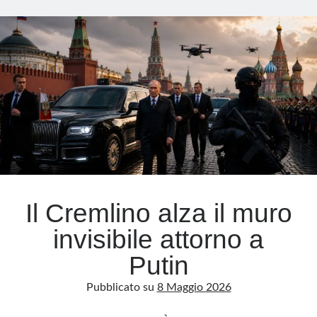
gioco
pericoloso
tra
USA
e
Cina
Il Cremlino alza il muro
invisibile attorno a
Putin
Pubblicato su
8 Maggio 2026