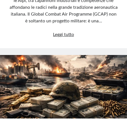
le Alpi, tra capannoni industriali e competenze che
affondano le radici nella grande tradizione aeronautica
italiana. Il Global Combat Air Programme (GCAP) non
è soltanto un progetto militare: è una…
Il
Leggi tutto
caccia
del
futuro
parla
torinese