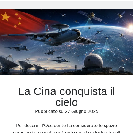
artificiale,
il
Meta
drone
che
Accedi
decide
Feed dei contenuti
chi
Feed dei commenti
deve
WordPress.org
morire
La Cina conquista il
cielo
Pubblicato su
27 Giugno 2026
Per decenni l’Occidente ha considerato lo spazio
come un terreno di confronto quasi esclusivo tra gli