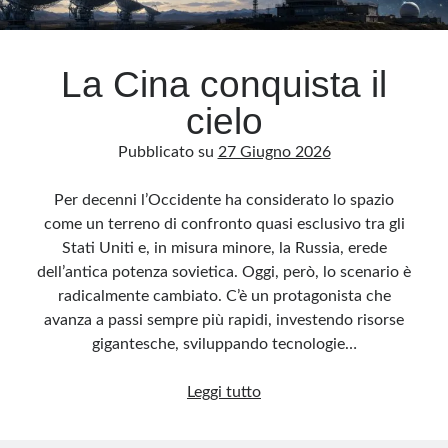
Archivio
La Cina conquista il
Archivi
cielo
Pubblicato su
27 Giugno 2026
Categorie
Categorie
Per decenni l’Occidente ha considerato lo spazio
come un terreno di confronto quasi esclusivo tra gli
Stati Uniti e, in misura minore, la Russia, erede
dell’antica potenza sovietica. Oggi, però, lo scenario è
Questo blog non rappresenta una testata giornalistica, in quanto viene aggiornato
radicalmente cambiato. C’è un protagonista che
senza alcuna periodicità. Non può pertanto considerarsi un prodotto editoriale ai
sensi della legge n· 62 del 7.03.2001. L’autore non è responsabile di quanto
avanza a passi sempre più rapidi, investendo risorse
pubblicato dai lettori nei commenti ai vari post. Saranno comunque cancellati quelli
ritenuti offensivi o lesivi dell’immagine o dell’onorabilità di terzi, di genere spam,
gigantesche, sviluppando tecnologie…
razzisti o che contengano dati personali non conformi al rispetto delle norme sulla
privacy. Alcune immagini inserite in questo blog sono tratte da Internet e, pertanto,
considerate di pubblico dominio. Qualora la loro pubblicazione violasse eventuali
La
Leggi tutto
diritti d’autore, vi invito a comunicarlo via e-mail a info[at]dinovalle.it e saranno
immediatamente rimosse. L’autore del blog non è responsabile dei siti collegati
Cina
tramite link né del loro contenuto, che può essere soggetto a variazioni nel tempo.
conquista