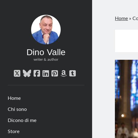
Home
»
Co
Dino Valle
writer & author
twitter
bluesky
facebook
linkedin
pinterest
amazon
tumblr
Home
Chi sono
Dicono di me
Store