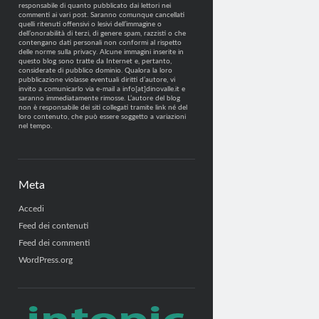
responsabile di quanto pubblicato dai lettori nei
commenti ai vari post. Saranno comunque cancellati
quelli ritenuti offensivi o lesivi dell’immagine o
dell’onorabilità di terzi, di genere spam, razzisti o che
contengano dati personali non conformi al rispetto
delle norme sulla privacy. Alcune immagini inserite in
questo blog sono tratte da Internet e, pertanto,
considerate di pubblico dominio. Qualora la loro
pubblicazione violasse eventuali diritti d’autore, vi
invito a comunicarlo via e-mail a info[at]dinovalle.it e
saranno immediatamente rimosse. L’autore del blog
non è responsabile dei siti collegati tramite link né del
loro contenuto, che può essere soggetto a variazioni
nel tempo.
Meta
Accedi
Feed dei contenuti
Feed dei commenti
WordPress.org