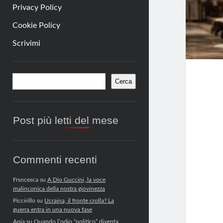
Privacy Policy
Cookie Policy
Scrivimi
Barra
Cerca
Cerca
laterale
Post più letti del mese
Commenti recenti
Frsncesca
su
A Dio Guccini, la voce
malinconica della nostra giovinezza
Piccirillo
su
Ucraina, il fronte crolla? La
guerra entra in una nuova fase
Anja
su
Quando l’odio “politico” diventa