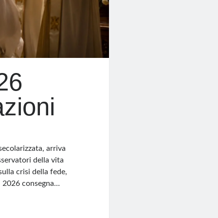
26
azioni
ecolarizzata, arriva
sservatori della vita
lla crisi della fede,
, il 2026 consegna…