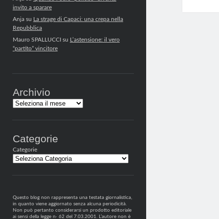
invito a sparare
Anja
su
La strage di Capaci: una crepa nella
Repubblica
Mauro SPALLUCCI
su
L’astensione: il vero
“partito” vincitore
Archivio
Archivi
Categorie
Categorie
Questo blog non rappresenta una testata giornalistica,
in quanto viene aggiornato senza alcuna periodicità.
Non può pertanto considerarsi un prodotto editoriale
ai sensi della legge n· 62 del 7.03.2001. L’autore non è