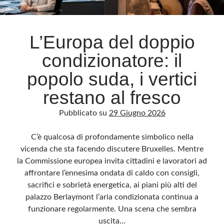
Archivio
L’Europa del doppio
Archivi
condizionatore: il
popolo suda, i vertici
Categorie
restano al fresco
Categorie
Pubblicato su
29 Giugno 2026
C’è qualcosa di profondamente simbolico nella
Questo blog non rappresenta una testata giornalistica, in quanto viene aggiornato
vicenda che sta facendo discutere Bruxelles. Mentre
senza alcuna periodicità. Non può pertanto considerarsi un prodotto editoriale ai
sensi della legge n· 62 del 7.03.2001. L’autore non è responsabile di quanto
la Commissione europea invita cittadini e lavoratori ad
pubblicato dai lettori nei commenti ai vari post. Saranno comunque cancellati quelli
ritenuti offensivi o lesivi dell’immagine o dell’onorabilità di terzi, di genere spam,
affrontare l’ennesima ondata di caldo con consigli,
razzisti o che contengano dati personali non conformi al rispetto delle norme sulla
privacy. Alcune immagini inserite in questo blog sono tratte da Internet e, pertanto,
sacrifici e sobrietà energetica, ai piani più alti del
considerate di pubblico dominio. Qualora la loro pubblicazione violasse eventuali
diritti d’autore, vi invito a comunicarlo via e-mail a info[at]dinovalle.it e saranno
palazzo Berlaymont l’aria condizionata continua a
immediatamente rimosse. L’autore del blog non è responsabile dei siti collegati
funzionare regolarmente. Una scena che sembra
tramite link né del loro contenuto, che può essere soggetto a variazioni nel tempo.
uscita…