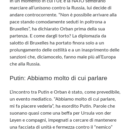
In un momento in cui l’UE e la NATO sembrano
marciare all’unisono contro la Russia, lui decide di
andare controcorrente. “Non è possibile arrivare alla
Meta
pace stando comodamente seduti in poltrona a
Accedi
Bruxelles”, ha dichiarato Orban prima della sua
Feed dei contenuti
partenza. E come dargli torto? La diplomazia da
Feed dei commenti
salotto di Bruxelles ha portato finora solo a un
WordPress.org
prolungamento delle ostilità e a un inasprimento delle
sanzioni che, diciamocelo, fanno male più all’Europa
che alla Russia.
Putin: Abbiamo molto di cui parlare
L’incontro tra Putin e Orban è stato, come prevedibile,
un evento mediatico. “Abbiamo molto di cui parlare,
mi fa piacere vederla”, ha esordito Putin. Parole che
suonano quasi come una beffa per Ursula von der
Leyen e compagni, impegnati a cercare di mantenere
una facciata di unità e fermezza contro il “nemico”