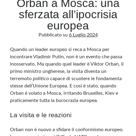
Orban a Mosca: una
sferzata all’ipocrisia
Archivio
europea
Archivi
Pubblicato su
6 Luglio 2024
Quando un leader europeo si reca a Mosca per
Categorie
incontrare Vladimir Putin, non è un evento che passa
Categorie
inosservato. Ma quando quel leader è Viktor Orban, il
primo ministro ungherese, la visita diventa un
terremoto politico capace di scuotere le fondamenta
stesse dell’Unione Europea. E così è stato, quando
Questo blog non rappresenta una testata giornalistica, in quanto viene aggiornato
senza alcuna periodicità. Non può pertanto considerarsi un prodotto editoriale ai
Orban è volato a Mosca, irritando Bruxelles, Kiev e
sensi della legge n· 62 del 7.03.2001. L’autore non è responsabile di quanto
pubblicato dai lettori nei commenti ai vari post. Saranno comunque cancellati quelli
praticamente tutta la burocrazia europea.
ritenuti offensivi o lesivi dell’immagine o dell’onorabilità di terzi, di genere spam,
razzisti o che contengano dati personali non conformi al rispetto delle norme sulla
privacy. Alcune immagini inserite in questo blog sono tratte da Internet e, pertanto,
La visita e le reazioni
considerate di pubblico dominio. Qualora la loro pubblicazione violasse eventuali
diritti d’autore, vi invito a comunicarlo via e-mail a info[at]dinovalle.it e saranno
immediatamente rimosse. L’autore del blog non è responsabile dei siti collegati
tramite link né del loro contenuto, che può essere soggetto a variazioni nel tempo.
Orban non è nuovo a sfidare il conformismo europeo.