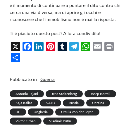
è il momento di continuare a puntare il dito contro chi
cerca una via diversa, ma di aprire gli occhi e
riconoscere che l’immobilismo non è mai la risposta.
Ti è piaciuto questo post? Allora condividilo!
X
Fa
Li
Pi
T
Te
W
E
Pr
ce
n
nt
u
le
h
m
in
S
b
ke
er
m
gr
at
ail
t
h
o
dI
es
bl
a
s
ar
Pubblicato in
Guerra
o
n
t
r
m
A
e
k
p
Antonio Tajani
Jens Stoltenberg
Josep Borrell
p
Kaja Kallas
NATO
Russia
Ucraina
UE
Ungheria
Ursula von der Leyen
Viktor Orban
Vladimir Putin