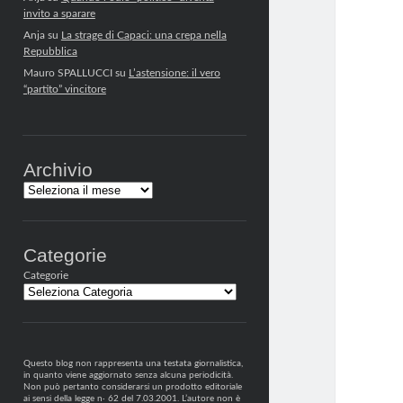
invito a sparare
Anja
su
La strage di Capaci: una crepa nella
Repubblica
Mauro SPALLUCCI
su
L’astensione: il vero
“partito” vincitore
Archivio
Archivi
Categorie
Categorie
Questo blog non rappresenta una testata giornalistica,
in quanto viene aggiornato senza alcuna periodicità.
Non può pertanto considerarsi un prodotto editoriale
ai sensi della legge n· 62 del 7.03.2001. L’autore non è