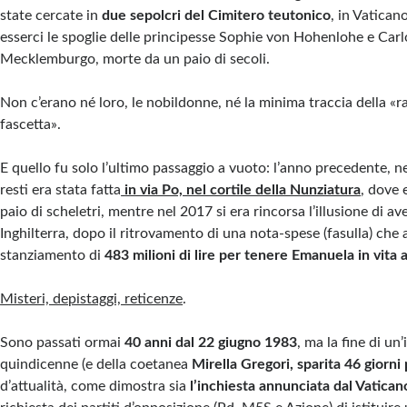
state cercate in
due sepolcri del Cimitero teutonico
, in Vatica
esserci le spoglie delle principesse Sophie von Hohenlohe e Carl
Mecklemburgo, morte da un paio di secoli.
Non c’erano né loro, le nobildonne, né la minima traccia della «r
fascetta».
E quello fu solo l’ultimo passaggio a vuoto: l’anno precedente, ne
resti era stata fatta
in via Po, nel cortile della Nunziatura
, dove 
paio di scheletri, mentre nel 2017 si era rincorsa l’illusione di ave
Inghilterra, dopo il ritrovamento di una nota-spese (fasulla) che 
stanziamento di
483 milioni di lire per tenere Emanuela in vita
Misteri, depistaggi, reticenze
.
Sono passati ormai
40 anni dal 22 giugno 1983
, ma la fine di un
quindicenne (e della coetanea
Mirella Gregori, sparita 46 giorni
d’attualità, come dimostra sia
l’inchiesta annunciata dal Vatican