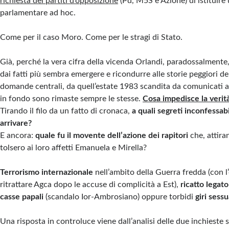
richiesta dei partiti d’opposizione
(Pd, M5S e Azione) di istituir
parlamentare ad hoc.
Come per il caso Moro. Come per le stragi di Stato.
Già, perché la vera cifra della vicenda Orlandi, paradossalmente, 
dai fatti più sembra emergere e ricondurre alle storie peggiori dell
domande centrali, da quell’estate 1983 scandita da comunicati al
in fondo sono rimaste sempre le stesse.
Cosa impedisce la verit
Tirando il filo da un fatto di cronaca,
a quali segreti inconfessab
arrivare?
E ancora:
quale fu il movente dell’azione dei rapitori
che, attira
tolsero ai loro affetti Emanuela e Mirella?
Terrorismo internazionale
nell’ambito della Guerra fredda (con l’
ritrattare Agca dopo le accuse di complicità a Est),
ricatto legato
casse papali
(scandalo Ior-Ambrosiano) oppure torbidi
giri sessu
Una risposta in controluce viene dall’analisi delle due inchieste 