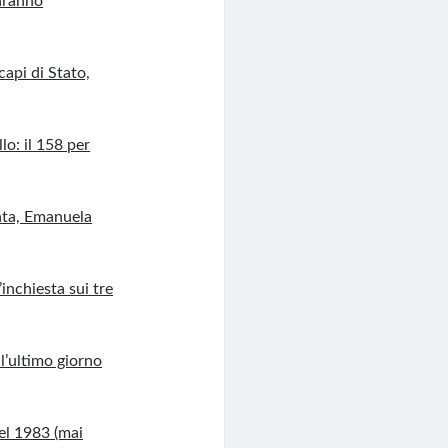
Saranno
capi di Stato,
lo: il 158 per
nata, Emanuela
inchiesta sui tre
l’ultimo giorno
el 1983 (mai