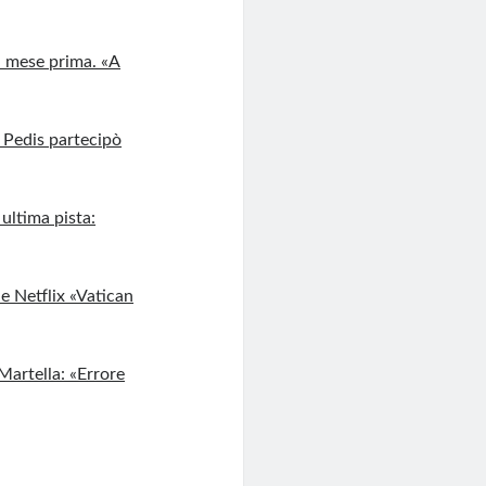
n mese prima. «A
 Pedis partecipò
 ultima pista:
e Netflix «Vatican
Martella: «Errore