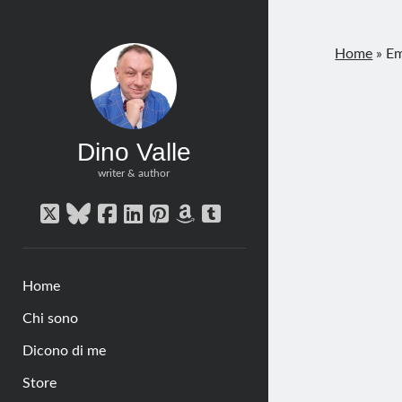
Home
»
Em
Dino Valle
writer & author
twitter
bluesky
facebook
linkedin
pinterest
amazon
tumblr
Home
Chi sono
Dicono di me
Store