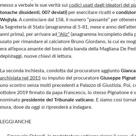
messo a verbale le sue verità sui
codici usati dagli ideatori del p
tonache dissidenti, 007 deviati)
per esercitare ricatti e
condizion
Wojtyla
. A cominciare dal 158, il numero “passante” per ottenere
la Segreteria di Stato (anagramma di 5-81, mese e anno dell’atte
anni prima), per arrivare ad
“Aliz”
(anagramma incompleto della pa
usato per rimandare al calciatore Bruno Giordano, la cui ex mog
era all’epoca amante del boss della banda della Magliana De Pedi
depistaggi, nuove chiavi di lettura.
La seconda inchiesta, condotta dal procuratore aggiunto
Gianca
archiviata nel 2015
su impulso del procuratore
Giuseppe Pigna
uno scontro senza molti precedenti a Palazzo di Giustizia. Poi, 
ottobre 2019 firmato da papa Francesco, lo stesso Pignatone è 
nominato
presidente del Tribunale vaticano
. E siamo così torna
mura, dove da oggi si riprenderà a indagare.
LEGGI ANCHE