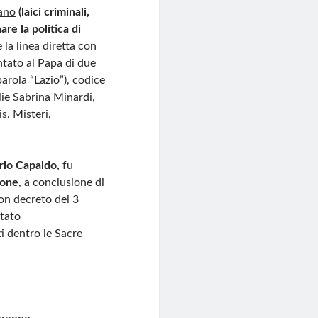
iano
(laici criminali,
are la politica di
 la linea diretta con
ntato al Papa di due
rola “Lazio”), codice
lie Sabrina Minardi,
s. Misteri,
rlo Capaldo,
fu
tone
, a conclusione di
con decreto del 3
stato
ti dentro le Sacre