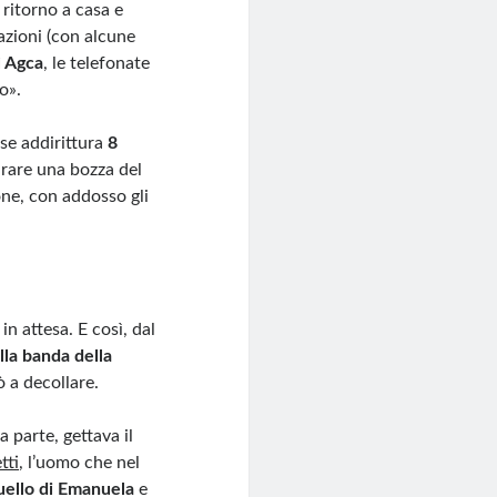
 ritorno a casa e
azioni (con alcune
ì Agca
, le telefonate
o».
se addirittura
8
arare una bozza del
one, con addosso gli
n attesa. E così, dal
lla banda della
nò a decollare.
ra parte, gettava il
tti
, l’uomo che nel
quello di Emanuela
e