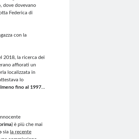
no, dove dovevano
otta Federica di
agazza con la
l 2018, la ricerca dei
erano affiorati un
rla localizzata in
attestava lo
 almeno fino al 1997
…
’innocente
 prima
) è più che mai
o
sia
la recente