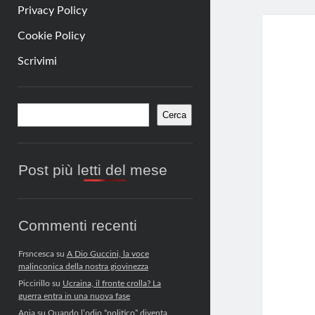
Privacy Policy
Cookie Policy
Scrivimi
Barra
Cerca
Cerca
laterale
Post più letti del mese
Commenti recenti
Frsncesca
su
A Dio Guccini, la voce
malinconica della nostra giovinezza
Piccirillo
su
Ucraina, il fronte crolla? La
guerra entra in una nuova fase
Anja
su
Quando l’odio “politico” diventa