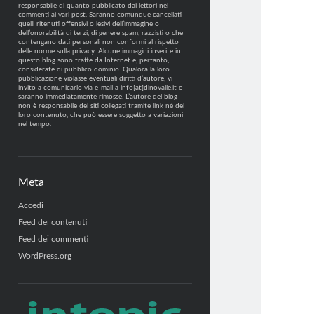
responsabile di quanto pubblicato dai lettori nei
commenti ai vari post. Saranno comunque cancellati
quelli ritenuti offensivi o lesivi dell’immagine o
dell’onorabilità di terzi, di genere spam, razzisti o che
contengano dati personali non conformi al rispetto
delle norme sulla privacy. Alcune immagini inserite in
questo blog sono tratte da Internet e, pertanto,
considerate di pubblico dominio. Qualora la loro
pubblicazione violasse eventuali diritti d’autore, vi
invito a comunicarlo via e-mail a info[at]dinovalle.it e
saranno immediatamente rimosse. L’autore del blog
non è responsabile dei siti collegati tramite link né del
loro contenuto, che può essere soggetto a variazioni
nel tempo.
Meta
Accedi
Feed dei contenuti
Feed dei commenti
WordPress.org