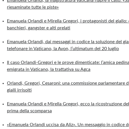
Emanuela Orlandi, la magistratura vaticana riapre il caso: «
riesaminate tutte le piste»
Emanuela Orlandi e Mirella Gregori, i protagonisti del giallo: 
banchieri, gangster e alti prelati
Emanuela Orlandi, dai messaggi in codice la soluzione del gial
telefonare in Vaticano, la Avon, l’ultimatum del 20 luglio
Il caso Orlandi-Gregori e le prove dimenticate: l’amica pedi
emigrata in Vaticano, la trattativa su Agca
Orlandi, Gregori, Cesaroni: una commissione parlamentare d’
gialli irrisolti
Emanuela Orlandi e Mirella Gregori, ecco la ricostruzione del
prima della scomparsa
«Emanuela Orlandi uccisa da Aliz». Un messaggio in codice d