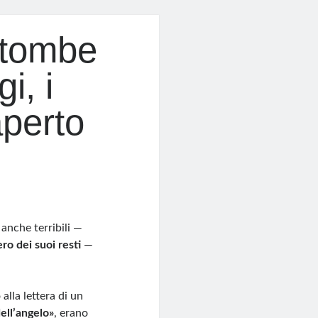
 tombe
i, i
aperto
, anche terribili —
ro dei suoi resti
—
 alla lettera di un
dell’angelo»
, erano