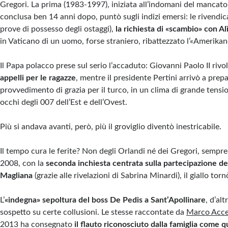
Gregori. La prima (1983-1997), iniziata all’indomani del mancato
conclusa ben 14 anni dopo, puntò sugli indizi emersi: le rivendic
prove di possesso degli ostaggi),
la richiesta di «scambio» con Al
in Vaticano di un uomo, forse straniero, ribattezzato l’«Amerikan
Il Papa polacco prese sul serio l’accaduto: Giovanni Paolo II rivol
appelli per le ragazze
, mentre il presidente Pertini arrivò a prep
provvedimento di grazia per il turco, in un clima di grande tensi
occhi degli 007 dell’Est e dell’Ovest.
Più si andava avanti, però, più il groviglio diventò inestricabile.
Il tempo cura le ferite? Non degli Orlandi né dei Gregori, sempre i
2008, con la
seconda inchiesta centrata sulla partecipazione de
Magliana
(grazie alle rivelazioni di Sabrina Minardi), il giallo tor
L’
«indegna» sepoltura del boss De Pedis a Sant’Apollinare
, d’alt
sospetto su certe collusioni. Le stesse raccontate da
Marco Acce
2013 ha consegnato
il flauto riconosciuto dalla famiglia come 