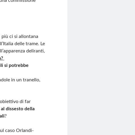
e una commissione
più ci si allontana
’Italia delle trame. Le
l’apparenza deliranti,
à?
ili si potrebbe
ndole in un tranello,
obiettivo di far
 al dissesto della
ali
?
sul caso Orlandi-