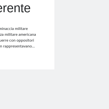
erente
inaccia militare
nza militare americana
guerre con oppositori
non rappresentavano…