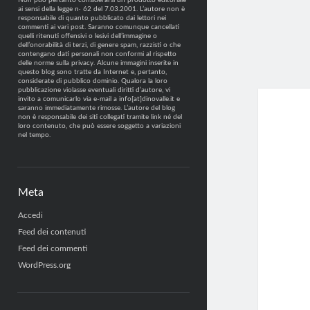
Non può pertanto considerarsi un prodotto editoriale
ai sensi della legge n· 62 del 7.03.2001. L’autore non è
responsabile di quanto pubblicato dai lettori nei
commenti ai vari post. Saranno comunque cancellati
quelli ritenuti offensivi o lesivi dell’immagine o
dell’onorabilità di terzi, di genere spam, razzisti o che
contengano dati personali non conformi al rispetto
delle norme sulla privacy. Alcune immagini inserite in
questo blog sono tratte da Internet e, pertanto,
considerate di pubblico dominio. Qualora la loro
pubblicazione violasse eventuali diritti d’autore, vi
invito a comunicarlo via e-mail a info[at]dinovalle.it e
saranno immediatamente rimosse. L’autore del blog
non è responsabile dei siti collegati tramite link né del
loro contenuto, che può essere soggetto a variazioni
nel tempo.
Meta
Accedi
Feed dei contenuti
Feed dei commenti
WordPress.org