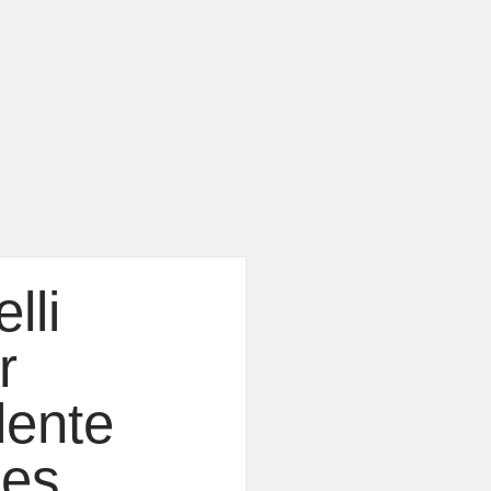
lli
r
dente
les