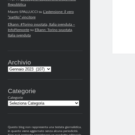
Repubblica
Mauro SPALLUCCI
su
L’astensione: il vero
“partito” vincitore
Elkann: #Torino svuotata, Italia svenduta –
InfoPiemonte
su
Elkann: Torino svuotata,
Italia svenduta
Archivio
Archivi
Categorie
Categorie
Questo blog non rappresenta una testata giornalistica,
in quanto viene aggiornato senza alcuna periodicità.