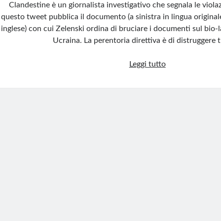
Clandestine è un giornalista investigativo che segnala le violazi
questo tweet pubblica il documento (a sinistra in lingua originale
inglese) con cui Zelenski ordina di bruciare i documenti sul bio-
Ucraina. La perentoria direttiva è di distruggere t
L’USA
Leggi tutto
ordina:
Via
i
laboratori
di
Biden
dall’Ucraina.
Zelensky
prova
a
cancellarne
le
tracce