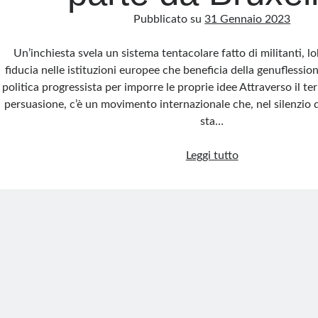
Pubblicato su
31 Gennaio 2023
Un’inchiesta svela un sistema tentacolare fatto di militanti, l
fiducia nelle istituzioni europee che beneficia della genuflessio
politica progressista per imporre le proprie idee Attraverso il ter
persuasione, c’è un movimento internazionale che, nel silenzio d
sta…
Il
Leggi tutto
piano
dei
Fratelli
musulmani
per
islamizzare
l’occidente
parte
da