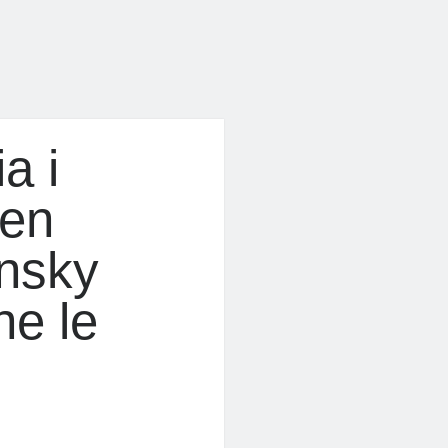
a i
den
ensky
ne le