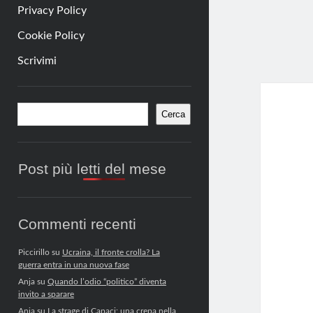
Privacy Policy
Cookie Policy
Scrivimi
Barra
Cerca
Cerca
laterale
Post più letti del mese
Commenti recenti
Piccirillo
su
Ucraina, il fronte crolla? La
guerra entra in una nuova fase
Anja
su
Quando l’odio “politico” diventa
invito a sparare
Anja
su
La strage di Capaci: una crepa nella