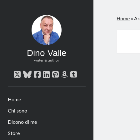
Home
»
Ar
Dino Valle
writer & author
twitter
bluesky
facebook
linkedin
pinterest
amazon
tumblr
Home
Chi sono
Dicono di me
Store