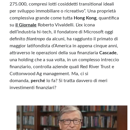
275.000, compresi lotti cosiddetti transitional ideali
per sviluppo immobiliare o ricreativo”. Una proprietà
Meta
complessiva grande come tutta
Hong Kong
, quantifica
su
il Giornale
Roberto Vivaldelli. L’ex icona
Accedi
dell’industria hi-tech, il fondatore di Microsoft oggi
Feed dei contenuti
definito
filantropo
da alcuni, ha raggiunto il primato di
Feed dei commenti
maggior latifondista d’America in appena cinque anni,
WordPress.org
attraverso le operazioni della sua finanziaria
Cascade
,
una holding che a sua volta, in un complesso intreccio
finanziario, controlla aziende quali Red River Trust e
Cottonwood Ag management. Ma, ci si
domanda,
perché
lo fa? Si tratta davvero di meri
investimenti finanziari?