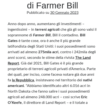
di Farmer Bill
Pubblicato su
30 Gennaio 2023
Archivio
Archivi
Anno dopo anno, aumentano gli investimenti –
ingentissimi – in
terreni agricoli
che già gli sono valsi il
soprannome di
Farmer Bill
, Bill il contadino.
Bill
Categorie
Gates
è tante cose, ora è anche il più grande
Categorie
latifondista degli Stati Uniti: i suoi possedimenti sono
arrivati ad almeno
275mila acri
, contro i 242mila degli
anni scorsi, secondo le stime della rivista
The Land
Report
. Già dal 2021, Bill Gates è il più grande
Questo blog non rappresenta una testata giornalistica, in quanto viene aggiornato
proprietario di terreni agricoli privati d’America. Parte
senza alcuna periodicità. Non può pertanto considerarsi un prodotto editoriale ai
sensi della legge n· 62 del 7.03.2001. L’autore non è responsabile di quanto
dei quali, per inciso, come faceva notare già due anni
pubblicato dai lettori nei commenti ai vari post. Saranno comunque cancellati quelli
fa
ritenuti offensivi o lesivi dell’immagine o dell’onorabilità di terzi, di genere spam,
la Repubblica
, insistevano nel territorio dei
nativi
razzisti o che contengano dati personali non conformi al rispetto delle norme sulla
americani
. “Abbiamo identificato altri 6.016 acri in
privacy. Alcune immagini inserite in questo blog sono tratte da Internet e, pertanto,
considerate di pubblico dominio. Qualora la loro pubblicazione violasse eventuali
North Dakota che fanno salire i suoi possedimenti
diritti d’autore, vi invito a comunicarlo via e-mail a info[at]dinovalle.it e saranno
immediatamente rimosse. L’autore del blog non è responsabile dei siti collegati
agricoli ad almeno 248.000 acri – così scrive
Eric
tramite link né del loro contenuto, che può essere soggetto a variazioni nel tempo.
O’Keefe
, il direttore di Land Report – e il totale a