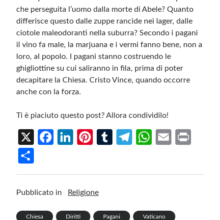
che perseguita l’uomo dalla morte di Abele? Quanto
differisce questo dalle zuppe rancide nei lager, dalle
ciotole maleodoranti nella suburra? Secondo i pagani
il vino fa male, la marjuana e i vermi fanno bene, non a
loro, al popolo. I pagani stanno costruendo le
ghigliottine su cui saliranno in fila, prima di poter
decapitare la Chiesa. Cristo Vince, quando occorre
anche con la forza.
Ti è piaciuto questo post? Allora condividilo!
X
Fa
Li
Pi
T
Te
W
E
Pr
ce
n
nt
u
le
h
m
in
S
b
ke
er
m
gr
at
ail
t
h
o
dI
es
bl
a
s
ar
Pubblicato in
Religione
o
n
t
r
m
A
e
k
p
Chiesa
Diritti
Pagani
Vaticano