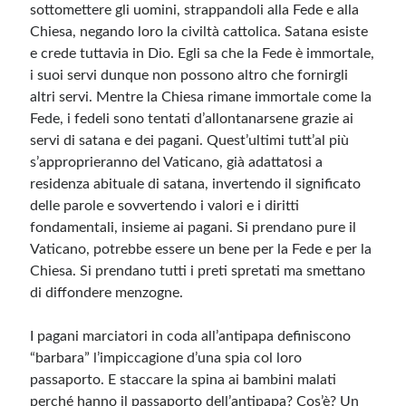
sottomettere gli uomini, strappandoli alla Fede e alla
Chiesa, negando loro la civiltà cattolica. Satana esiste
e crede tuttavia in Dio. Egli sa che la Fede è immortale,
i suoi servi dunque non possono altro che fornirgli
altri servi. Mentre la Chiesa rimane immortale come la
Fede, i fedeli sono tentati d’allontanarsene grazie ai
servi di satana e dei pagani. Quest’ultimi tutt’al più
s’approprieranno del Vaticano, già adattatosi a
residenza abituale di satana, invertendo il significato
delle parole e sovvertendo i valori e i diritti
fondamentali, insieme ai pagani. Si prendano pure il
Vaticano, potrebbe essere un bene per la Fede e per la
Chiesa. Si prendano tutti i preti spretati ma smettano
di diffondere menzogne.
I pagani marciatori in coda all’antipapa definiscono
“barbara” l’impiccagione d’una spia col loro
passaporto. E staccare la spina ai bambini malati
perché hanno il passaporto dell’antipapa? Cos’è? Un