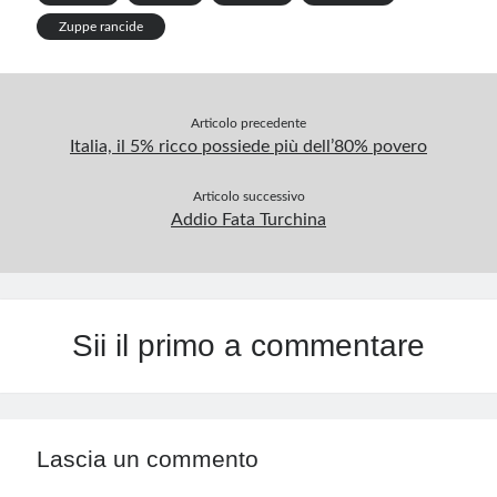
p
Zuppe rancide
Articolo precedente
Italia, il 5% ricco possiede più dell’80% povero
Articolo successivo
Addio Fata Turchina
Sii il primo a commentare
Lascia un commento