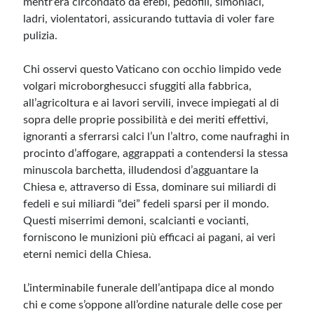
mentr’era circondato da efebi, pedofili, simoniaci,
ladri, violentatori, assicurando tuttavia di voler fare
pulizia.
Meta
Accedi
Chi osservi questo Vaticano con occhio limpido vede
Feed dei contenuti
volgari microborghesucci sfuggiti alla fabbrica,
Feed dei commenti
all’agricoltura e ai lavori servili, invece impiegati al di
WordPress.org
sopra delle proprie possibilità e dei meriti effettivi,
ignoranti a sferrarsi calci l’un l’altro, come naufraghi in
procinto d’affogare, aggrappati a contendersi la stessa
minuscola barchetta, illudendosi d’agguantare la
Chiesa e, attraverso di Essa, dominare sui miliardi di
fedeli e sui miliardi “dei” fedeli sparsi per il mondo.
Questi miserrimi demoni, scalcianti e vocianti,
forniscono le munizioni più efficaci ai pagani, ai veri
eterni nemici della Chiesa.
L’interminabile funerale dell’antipapa dice al mondo
chi e come s’oppone all’ordine naturale delle cose per