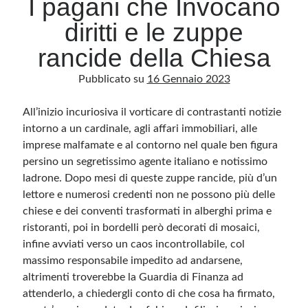
I pagani che Invocano
diritti e le zuppe
Archivio
rancide della Chiesa
Archivi
Pubblicato su
16 Gennaio 2023
All’inizio incuriosiva il vorticare di contrastanti notizie
Categorie
intorno a un cardinale, agli affari immobiliari, alle
Categorie
imprese malfamate e al contorno nel quale ben figura
persino un segretissimo agente italiano e notissimo
ladrone. Dopo mesi di queste zuppe rancide, più d’un
lettore e numerosi credenti non ne possono più delle
Questo blog non rappresenta una testata giornalistica, in quanto viene aggiornato
senza alcuna periodicità. Non può pertanto considerarsi un prodotto editoriale ai
chiese e dei conventi trasformati in alberghi prima e
sensi della legge n· 62 del 7.03.2001. L’autore non è responsabile di quanto
pubblicato dai lettori nei commenti ai vari post. Saranno comunque cancellati quelli
ristoranti, poi in bordelli però decorati di mosaici,
ritenuti offensivi o lesivi dell’immagine o dell’onorabilità di terzi, di genere spam,
infine avviati verso un caos incontrollabile, col
razzisti o che contengano dati personali non conformi al rispetto delle norme sulla
privacy. Alcune immagini inserite in questo blog sono tratte da Internet e, pertanto,
massimo responsabile impedito ad andarsene,
considerate di pubblico dominio. Qualora la loro pubblicazione violasse eventuali
diritti d’autore, vi invito a comunicarlo via e-mail a info[at]dinovalle.it e saranno
altrimenti troverebbe la Guardia di Finanza ad
immediatamente rimosse. L’autore del blog non è responsabile dei siti collegati
tramite link né del loro contenuto, che può essere soggetto a variazioni nel tempo.
attenderlo, a chiedergli conto di che cosa ha firmato,