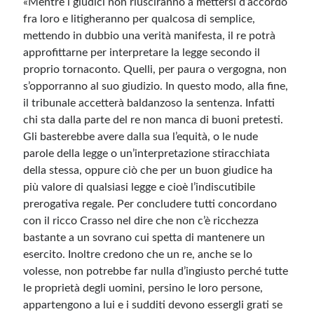
«Mentre i giudici non riusciranno a mettersi d’accordo
fra loro e litigheranno per qualcosa di semplice,
mettendo in dubbio una verità manifesta, il re potrà
approfittarne per interpretare la legge secondo il
proprio tornaconto. Quelli, per paura o vergogna, non
s’opporranno al suo giudizio. In questo modo, alla fine,
il tribunale accetterà baldanzoso la sentenza. Infatti
chi sta dalla parte del re non manca di buoni pretesti.
Gli basterebbe avere dalla sua l’equità, o le nude
parole della legge o un’interpretazione stiracchiata
della stessa, oppure ciò che per un buon giudice ha
più valore di qualsiasi legge e cioè l’indiscutibile
prerogativa regale. Per concludere tutti concordano
con il ricco Crasso nel dire che non c’è ricchezza
bastante a un sovrano cui spetta di mantenere un
esercito. Inoltre credono che un re, anche se lo
volesse, non potrebbe far nulla d’ingiusto perché tutte
le proprietà degli uomini, persino le loro persone,
appartengono a lui e i sudditi devono essergli grati se