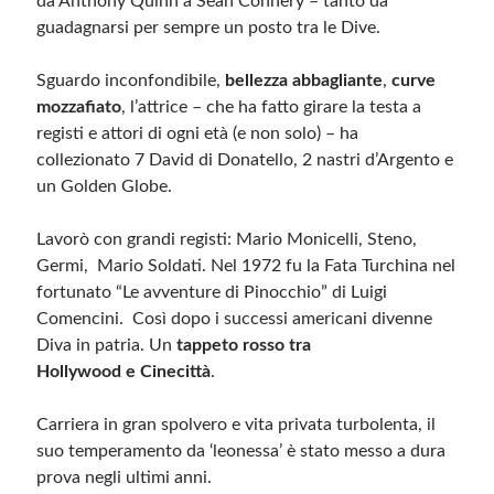
da Anthony Quinn a Sean Connery – tanto da
guadagnarsi per sempre un posto tra le Dive.
Meta
Sguardo inconfondibile,
bellezza abbagliante
,
curve
Accedi
mozzafiato
, l’attrice – che ha fatto girare la testa a
Feed dei contenuti
registi e attori di ogni età (e non solo) – ha
Feed dei commenti
collezionato 7 David di Donatello, 2 nastri d’Argento e
WordPress.org
un Golden Globe.
Lavorò con grandi registi: Mario Monicelli, Steno,
Germi, Mario Soldati. Nel 1972 fu la Fata Turchina nel
fortunato “Le avventure di Pinocchio” di Luigi
Comencini. Così dopo i successi americani divenne
Diva in patria. Un
tappeto rosso tra
Hollywood e Cinecittà
.
Carriera in gran spolvero e vita privata turbolenta, il
suo temperamento da ‘leonessa’ è stato messo a dura
prova negli ultimi anni.