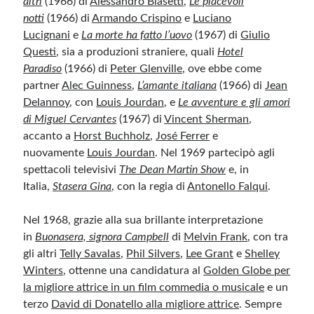
altri
(1966) di
Alessandro Blasetti
,
Le piacevoli
notti
(1966) di
Armando Crispino
e
Luciano
Lucignani
e
La morte ha fatto l’uovo
(1967) di
Giulio
Questi
, sia a produzioni straniere, quali
Hotel
Paradiso
(1966) di
Peter Glenville
, ove ebbe come
partner
Alec Guinness
,
L’amante italiana
(1966) di
Jean
Delannoy
, con
Louis Jourdan
, e
Le avventure e gli amori
di Miguel Cervantes
(1967) di
Vincent Sherman
,
accanto a
Horst Buchholz
,
José Ferrer
e
nuovamente
Louis Jourdan
. Nel 1969 partecipò agli
spettacoli televisivi
The Dean Martin Show
e, in
Italia,
Stasera Gina
, con la regia di
Antonello Falqui
.
Nel 1968, grazie alla sua brillante interpretazione
in
Buonasera, signora Campbell
di
Melvin Frank
, con tra
gli altri
Telly Savalas
,
Phil Silvers
,
Lee Grant
e
Shelley
Winters
, ottenne una candidatura al
Golden Globe per
la migliore attrice in un film commedia o musicale
e un
terzo
David di Donatello alla migliore attrice
. Sempre