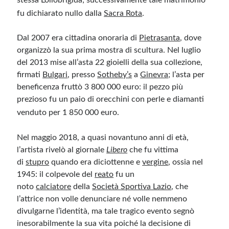
fu dichiarato nullo dalla
Sacra Rota
.
Dal 2007 era cittadina onoraria di
Pietrasanta
, dove
organizzò la sua prima mostra di scultura. Nel luglio
del 2013 mise all’asta 22 gioielli della sua collezione,
firmati
Bulgari
, presso
Sotheby’s
a
Ginevra
; l’asta per
beneficenza fruttò 3 800 000 euro: il pezzo più
prezioso fu un paio di orecchini con perle e diamanti
venduto per 1 850 000 euro.
Nel maggio 2018, a quasi novantuno anni di età,
l’artista rivelò al giornale
Libero
che fu vittima
di
stupro
quando era diciottenne e
vergine
, ossia nel
1945: il colpevole del
reato
fu un
noto
calciatore
della
Società Sportiva Lazio
, che
l’attrice non volle denunciare né volle nemmeno
divulgarne l’identità, ma tale tragico evento segnò
inesorabilmente la sua vita poiché la decisione di