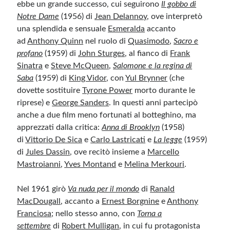
ebbe un grande successo, cui seguirono
Il gobbo di
Notre Dame
(1956) di
Jean Delannoy
, ove interpretò
una splendida e sensuale
Esmeralda
accanto
ad
Anthony Quinn
nel ruolo di
Quasimodo
,
Sacro e
profano
(1959) di
John Sturges
, al fianco di
Frank
Sinatra
e
Steve McQueen
,
Salomone e la regina di
Saba
(1959) di
King Vidor
, con
Yul Brynner
(che
dovette sostituire
Tyrone Power
morto durante le
riprese) e
George Sanders
. In questi anni partecipò
anche a due film meno fortunati al botteghino, ma
apprezzati dalla critica:
Anna di Brooklyn
(1958)
di
Vittorio De Sica
e
Carlo Lastricati
e
La legge
(1959)
di
Jules Dassin
, ove recitò insieme a
Marcello
Mastroianni
,
Yves Montand
e
Melina Merkouri
.
Nel 1961 girò
Va nuda per il mondo
di
Ranald
MacDougall
, accanto a
Ernest Borgnine
e
Anthony
Franciosa
; nello stesso anno, con
Torna a
settembre
di
Robert Mulligan
, in cui fu protagonista