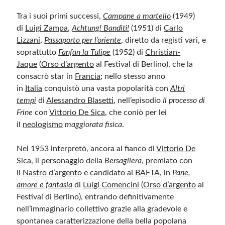
Tra i suoi primi successi,
Campane a martello
(1949)
di
Luigi Zampa
,
Achtung! Banditi!
(1951) di
Carlo
Lizzani
,
Passaporto per l’oriente
, diretto da registi vari, e
soprattutto
Fanfan la Tulipe
(1952) di
Christian-
Jaque
(
Orso d’argento
al Festival di Berlino), che la
consacrò star in
Francia
; nello stesso anno
in
Italia
conquistò una vasta popolarità con
Altri
tempi
di
Alessandro Blasetti
, nell’episodio
Il processo di
Frine
con
Vittorio De Sica
, che coniò per lei
il
neologismo
maggiorata fisica
.
Nel 1953 interpretò, ancora al fianco di
Vittorio De
Sica
, il personaggio della
Bersagliera
, premiato con
il
Nastro d’argento
e candidato al
BAFTA
, in
Pane,
amore e fantasia
di
Luigi Comencini
(
Orso d’argento
al
Festival di Berlino), entrando definitivamente
nell’immaginario collettivo grazie alla gradevole e
spontanea caratterizzazione della bella popolana