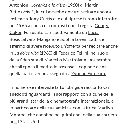
Antonioni
,
Jovanka e le altre
(1960) di
Martin
Ritt
e
Lady L
, in cui avrebbe dovuto recitare ancora
insieme a
Tony Curtis
e le cui riprese furono interrotte
nel 1965 a causa di contrasti con il regista
George
Cukor
. Fu sostituita rispettivamente da
Lucia
Bosè
,
Silvana Mangano
e
Sophia Loren
. L’attrice
affermò di avere ricevuto un’offerta per recitare anche
in
La dolce vita
(1960) di
Federico Fellini
, nel ruolo
della fidanzata di
Marcello Mastroianni
, ma sembra
che all’epoca il marito le nascose il copione e così
quella parte venne assegnata a
Yvonne Furneaux
.
In numerose interviste la Lollobrigida raccontò vari
aneddoti riguardanti i suoi rapporti con alcune delle
più grandi star della cinematografia internazionale, e
in particolare della sua amicizia con l’attrice
Marilyn
Monroe
, che conobbe nei primi anni della sua carriera
negli Stati Uniti.