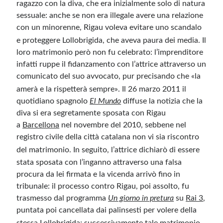
ragazzo con la diva, che era inizialmente solo di natura
sessuale: anche se non era illegale avere una relazione
con un minorenne, Rigau voleva evitare uno scandalo
e proteggere Lollobrigida, che aveva paura dei media.
Il
loro matrimonio però non fu celebrato: l’imprenditore
infatti ruppe il fidanzamento con l’attrice attraverso un
comunicato del suo avvocato, pur precisando che «la
amerà e la rispetterà sempre».
Il 26 marzo 2011 il
quotidiano spagnolo
El Mundo
diffuse la notizia che la
diva si era segretamente sposata con Rigau
a
Barcellona
nel novembre del 2010, sebbene nel
registro civile della città catalana non vi sia riscontro
del matrimonio.
In seguito, l’attrice dichiarò di essere
stata sposata con l’inganno attraverso una falsa
procura da lei firmata e la vicenda arrivò fino in
tribunale: il processo contro Rigau, poi assolto, fu
trasmesso dal programma
Un giorno in pretura
su
Rai 3
,
puntata poi cancellata dai palinsesti per volere della
stessa Lollobrigida;
successivamente tale matrimonio