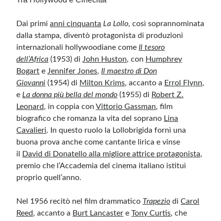
Dai primi
anni cinquanta
La Lollo
, così soprannominata
dalla stampa, diventò protagonista di produzioni
internazionali hollywoodiane come
Il tesoro
dell’Africa
(1953) di
John Huston
, con
Humphrey
Bogart
e
Jennifer Jones
,
Il maestro di Don
Giovanni
(1954) di
Milton Krims
, accanto a
Errol Flynn
,
e
La donna più bella del mondo
(1955) di
Robert Z.
Leonard
, in coppia con
Vittorio Gassman
, film
biografico che romanza la vita del soprano
Lina
Cavalieri
. In questo ruolo la Lollobrigida fornì una
buona prova anche come cantante lirica e vinse
il
David di Donatello alla migliore attrice protagonista
,
premio che l’Accademia del cinema italiano istituì
proprio quell’anno.
Nel 1956 recitò nel film drammatico
Trapezio
di
Carol
Reed
, accanto a
Burt Lancaster
e
Tony Curtis
, che