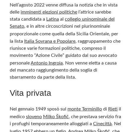
Nell’agosto 2022 venne diffusa la notizia che in vista
delle
imminenti elezioni politiche
l’attrice sarebbe
stata candidata a
Latina
al
collegio uninominale del
Senato
, e in altre circoscrizioni nel plurinominale
proporzionale come quella della Sicilia Orientale,
per
la lista
Italia Sovrana e Popolare
, raggruppamento che
riunisce varie formazioni politiche, compreso il
movimento “Azione Civile” guidato dal suo avvocato
personale
Antonio Ingroia
.
Non venne eletta a causa
del mancato raggiungimento della soglia di
sbarramento da parte della lista.
Vita privata
Nel gennaio 1949 sposò sul
monte Terminillo
di
Rieti
il
medico
sloveno
Milko Škofič
,
che prestava servizio fra
i profughi temporaneamente alloggiati a
Cinecittà
. Nel
luglio 1957 ebbero un figlio, Andrea Milko Škofič,
che