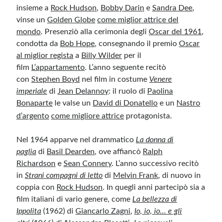
insieme a
Rock Hudson
,
Bobby Darin
e
Sandra Dee
,
vinse un
Golden Globe
come miglior attrice del
mondo
. Presenziò alla cerimonia degli
Oscar del 1961
,
condotta da
Bob Hope
, consegnando il premio
Oscar
al miglior regista
a
Billy Wilder
per il
film
L’appartamento
. L’anno seguente recitò
con
Stephen Boyd
nel film in costume
Venere
imperiale
di
Jean Delannoy
: il ruolo di
Paolina
Bonaparte
le valse un
David di Donatello
e un
Nastro
d’argento
come migliore attrice
protagonista.
Nel 1964 apparve nel drammatico
La donna di
paglia
di
Basil Dearden
, ove affiancò
Ralph
Richardson
e
Sean Connery
. L’anno successivo recitò
in
Strani compagni di letto
di
Melvin Frank
, di nuovo in
coppia con
Rock Hudson
. In quegli anni partecipò sia a
film italiani di vario genere, come
La bellezza di
Ippolita
(1962) di
Giancarlo Zagni
,
Io, io, io… e gli