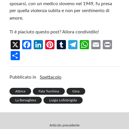
sposarsi, con un medico sloveno nel 1949, fu presa
per quella violenza subìta e non per sentimento di
amore.
Ti è piaciuto questo post? Allora condividilo!
X
Fa
Li
Pi
T
Te
W
E
Pr
ce
n
nt
u
le
h
m
in
S
b
ke
er
m
gr
at
ail
t
h
o
dI
es
bl
a
s
ar
Pubblicato in
Spettacolo
o
n
t
r
m
A
e
k
p
Attrice
Fata Turchina
Gina
p
La Bersagliera
Luigia Lollobrigida
Articolo precedente