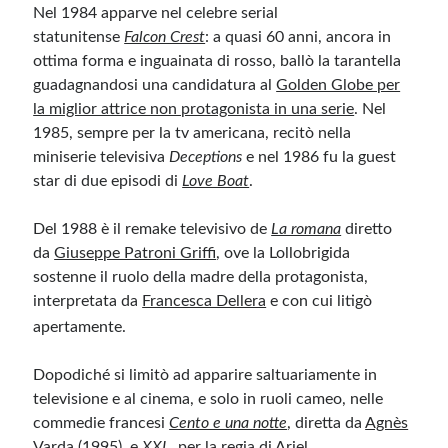
Nel 1984 apparve nel celebre serial
statunitense
Falcon Crest
: a quasi 60 anni, ancora in
ottima forma e inguainata di rosso, ballò la tarantella
guadagnandosi una candidatura al
Golden Globe per
la miglior attrice non protagonista in una serie
. Nel
1985, sempre per la tv americana, recitò nella
miniserie televisiva
Deceptions
e nel 1986 fu la guest
star di due episodi di
Love Boat
.
Del 1988 è il remake televisivo de
La romana
diretto
da
Giuseppe Patroni Griffi
, ove la Lollobrigida
sostenne il ruolo della madre della protagonista,
interpretata da
Francesca Dellera
e con cui litigò
apertamente.
Dopodiché si limitò ad apparire saltuariamente in
televisione e al cinema, e solo in ruoli cameo, nelle
commedie francesi
Cento e una notte
, diretta da
Agnès
Varda
(1995), e
XXL
, per la regia di
Ariel