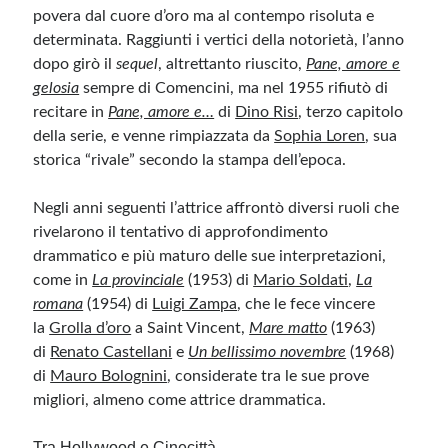
povera dal cuore d’oro ma al contempo risoluta e
determinata. Raggiunti i vertici della notorietà, l’anno
dopo girò il
sequel
, altrettanto riuscito,
Pane, amore e
gelosia
sempre di Comencini, ma nel 1955 rifiutò di
recitare in
Pane, amore e…
di
Dino Risi
, terzo capitolo
della serie, e venne rimpiazzata da
Sophia Loren
, sua
storica “rivale” secondo la stampa dell’epoca.
Negli anni seguenti l’attrice affrontò diversi ruoli che
rivelarono il tentativo di approfondimento
drammatico e più maturo delle sue interpretazioni,
come in
La provinciale
(1953) di
Mario Soldati
,
La
romana
(1954) di
Luigi Zampa
, che le fece vincere
la
Grolla d’oro
a Saint Vincent,
Mare matto
(1963)
di
Renato Castellani
e
Un bellissimo novembre
(1968)
di
Mauro Bolognini
, considerate tra le sue prove
migliori, almeno come attrice drammatica.
Tra Hollywood e Cinecittà