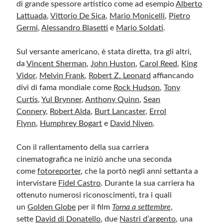
di grande spessore artistico come ad esempio
Alberto
Lattuada
,
Vittorio De Sica
,
Mario Monicelli
,
Pietro
Germi
,
Alessandro Blasetti
e
Mario Soldati
.
Sul versante americano, è stata diretta, tra gli altri,
da
Vincent Sherman
,
John Huston
,
Carol Reed
,
King
Vidor
,
Melvin Frank
,
Robert Z. Leonard
affiancando
divi di fama mondiale come
Rock Hudson
,
Tony
Curtis
,
Yul Brynner
,
Anthony Quinn
,
Sean
Connery
,
Robert Alda
,
Burt Lancaster
,
Errol
Flynn
,
Humphrey Bogart
e
David Niven
.
Con il rallentamento della sua carriera
cinematografica ne iniziò anche una seconda
come
fotoreporter
, che la portò negli anni settanta a
intervistare
Fidel Castro
. Durante la sua carriera ha
ottenuto numerosi riconoscimenti, tra i quali
un
Golden Globe
per il film
Torna a settembre
,
sette
David di Donatello
, due
Nastri d’argento
, una