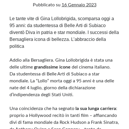
Pubblicato su
16 Gennaio 2023
Le tante vite di Gina Lollobrigida, scomparsa oggi a
Archivio
95 anni: da studentessa di Belle Arti di Subiaco
Archivi
diventò Diva in patria e star mondiale. I successi della
Bersagliera icona di bellezza. L’abbraccio della
politica
Categorie
Categorie
Addio alla Bersagliera. Gina Lollobrigida è stata una
delle ultime
grandissime icone
del cinema italiano.
Da studentessa di Belle Arti di Subiaco a star
mondiale. La “Lollo” morta oggi a 95 anni è una delle
Questo blog non rappresenta una testata giornalistica, in quanto viene aggiornato
senza alcuna periodicità. Non può pertanto considerarsi un prodotto editoriale ai
nate del 4 luglio, giorno della dichiarazione
sensi della legge n· 62 del 7.03.2001. L’autore non è responsabile di quanto
d’indipendenza degli Stati Uniti.
pubblicato dai lettori nei commenti ai vari post. Saranno comunque cancellati quelli
ritenuti offensivi o lesivi dell’immagine o dell’onorabilità di terzi, di genere spam,
razzisti o che contengano dati personali non conformi al rispetto delle norme sulla
privacy. Alcune immagini inserite in questo blog sono tratte da Internet e, pertanto,
Una coincidenza che ha segnato
la sua lunga carriera
:
considerate di pubblico dominio. Qualora la loro pubblicazione violasse eventuali
diritti d’autore, vi invito a comunicarlo via e-mail a info[at]dinovalle.it e saranno
proprio a Hollywood recitò in tanti film – affiancando
immediatamente rimosse. L’autore del blog non è responsabile dei siti collegati
tramite link né del loro contenuto, che può essere soggetto a variazioni nel tempo.
divi di fama mondiale da Rock Hudson a Frank Sinatra,