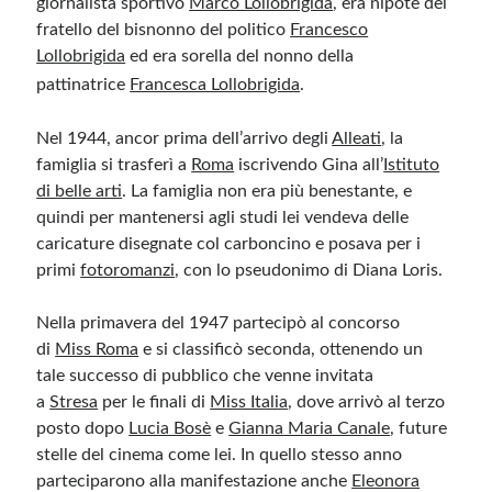
giornalista sportivo
Marco Lollobrigida
,
era nipote del
fratello del bisnonno del politico
Francesco
Lollobrigida
ed era sorella del nonno della
pattinatrice
Francesca Lollobrigida
.
Nel 1944, ancor prima dell’arrivo degli
Alleati
, la
famiglia si trasferì a
Roma
iscrivendo Gina all’
Istituto
di belle arti
. La famiglia non era più benestante, e
quindi per mantenersi agli studi lei vendeva delle
caricature disegnate col carboncino e posava per i
primi
fotoromanzi
, con lo pseudonimo di Diana Loris.
Nella primavera del 1947 partecipò al concorso
di
Miss Roma
e si classificò seconda, ottenendo un
tale successo di pubblico che venne invitata
a
Stresa
per le finali di
Miss Italia
, dove arrivò al terzo
posto dopo
Lucia Bosè
e
Gianna Maria Canale
, future
stelle del cinema come lei. In quello stesso anno
parteciparono alla manifestazione anche
Eleonora