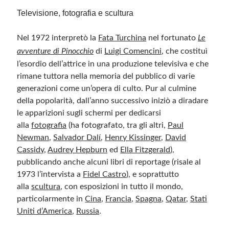
Televisione, fotografia e scultura
Nel 1972 interpretò la
Fata Turchina
nel fortunato
Le
avventure di Pinocchio
di
Luigi Comencini
,
che costituì
l’esordio dell’attrice in una produzione televisiva e che
rimane tuttora nella memoria del pubblico di varie
generazioni come un’opera di culto. Pur al culmine
della popolarità, dall’anno successivo iniziò a diradare
le apparizioni sugli schermi per dedicarsi
alla
fotografia
(ha fotografato, tra gli altri,
Paul
Newman
,
Salvador Dalí
,
Henry Kissinger
,
David
Cassidy
,
Audrey Hepburn
ed
Ella Fitzgerald
),
pubblicando anche alcuni libri di reportage (risale al
1973 l’intervista a
Fidel Castro
), e soprattutto
alla
scultura
, con esposizioni in tutto il mondo,
particolarmente in
Cina
,
Francia
,
Spagna
,
Qatar
,
Stati
Uniti d’America
,
Russia
.