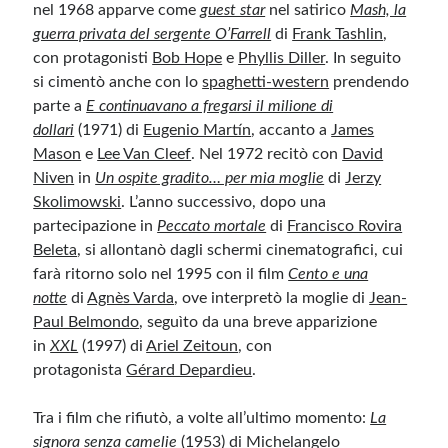
nel 1968 apparve come
guest star
nel satirico
Mash, la
guerra privata del sergente O’Farrell
di
Frank Tashlin
,
con protagonisti
Bob Hope
e
Phyllis Diller
. In seguito
si cimentò anche con lo
spaghetti-western
prendendo
parte a
E continuavano a fregarsi il milione di
dollari
(1971) di
Eugenio Martín
, accanto a
James
Mason
e
Lee Van Cleef
. Nel 1972 recitò con
David
Niven
in
Un ospite gradito… per mia moglie
di
Jerzy
Skolimowski
. L’anno successivo, dopo una
partecipazione in
Peccato mortale
di
Francisco Rovira
Beleta
, si allontanò dagli schermi cinematografici, cui
farà ritorno solo nel 1995 con il film
Cento e una
notte
di
Agnès Varda
, ove interpretò la moglie di
Jean-
Paul Belmondo
, seguìto da una breve apparizione
in
XXL
(1997) di
Ariel Zeitoun
, con
protagonista
Gérard Depardieu
.
Tra i film che rifiutò, a volte all’ultimo momento:
La
signora senza camelie
(1953) di
Michelangelo