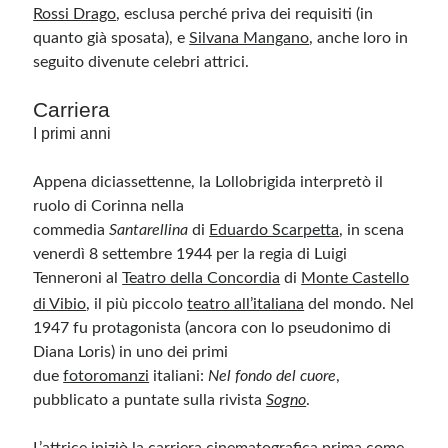
Rossi Drago
, esclusa perché priva dei requisiti (in
quanto già sposata), e
Silvana Mangano
, anche loro in
seguito divenute celebri attrici.
Carriera
I primi anni
Appena diciassettenne, la Lollobrigida interpretò il
ruolo di Corinna nella
commedia
Santarellina
di
Eduardo Scarpetta
, in scena
venerdì 8 settembre 1944 per la regia di Luigi
Tenneroni al
Teatro della Concordia
di
Monte Castello
di Vibio
, il più piccolo
teatro all’italiana
del mondo.
Nel
1947 fu protagonista (ancora con lo pseudonimo di
Diana Loris) in uno dei primi
due
fotoromanzi
italiani:
Nel fondo del cuore
,
pubblicato a puntate sulla rivista
Sogno
.
L’attrice iniziò la carriera cinematografica prima come