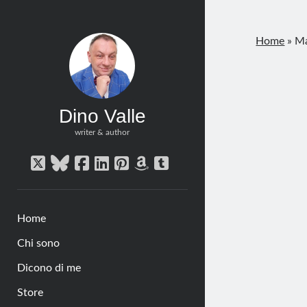
Home
»
Ma
Dino Valle
writer & author
twitter
bluesky
facebook
linkedin
pinterest
amazon
tumblr
Home
Chi sono
Dicono di me
Store