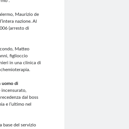
rmo”.
Palermo, Maurizio de
’intera nazione. Al
2006 (arresto di
secondo, Matteo
nni, figlioccio
ieri in una clinica di
 chemioterapia.
un uomo di
e incensurato,
 precedenza dal boss
ia e l’ultimo nel
a base del servizio