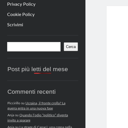
Privacy Policy
Cookie Policy
Scrivimi
Barra
Cerca
Cerca
laterale
Post più letti del mese
Commenti recenti
Piccirillo
su
Ucraina, il fronte crolla? La
guerra entra in una nuova fase
Anja
su
Quando l’odio “politico” diventa
invito a sparare
Anja
su
La strage di Capaci: una crepa nella