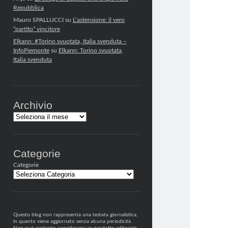
Repubblica
Mauro SPALLUCCI
su
L’astensione: il vero
“partito” vincitore
Elkann: #Torino svuotata, Italia svenduta –
InfoPiemonte
su
Elkann: Torino svuotata,
Italia svenduta
Archivio
Archivi
Categorie
Categorie
Questo blog non rappresenta una testata giornalistica,
in quanto viene aggiornato senza alcuna periodicità.