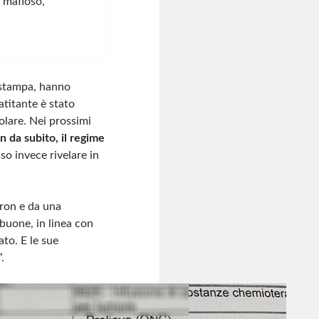
s mafioso,
 stampa, hanno
atitante è stato
colare. Nei prossimi
 da subito, il regime
so invece rivelare in
hron e da una
buone, in linea con
to. E le sue
.