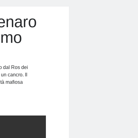
enaro
ermo
to dal Ros dei
 un cancro. Il
ità mafiosa