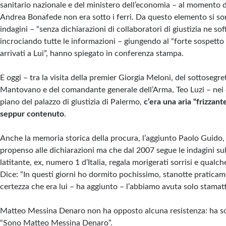
sanitario nazionale e del ministero dell’economia – al momento d
Andrea Bonafede non era sotto i ferri. Da questo elemento si so
indagini – “senza dichiarazioni di collaboratori di giustizia ne s
incrociando tutte le informazioni – giungendo al “forte sospetto 
arrivati a Lui”, hanno spiegato in conferenza stampa.
E oggi – tra la visita della premier Giorgia Meloni, del sottosegre
Mantovano e del comandante generale dell’Arma, Teo Luzi – nei 
piano del palazzo di giustizia di Palermo,
c’era una aria “frizzant
seppur contenuto
.
Anche la memoria storica della procura, l’aggiunto Paolo Guido, r
propenso alle dichiarazioni ma che dal 2007 segue le indagini sul
latitante, ex, numero 1 d’Italia, regala morigerati sorrisi e qualc
Dice: “In questi giorni ho dormito pochissimo, stanotte praticam
certezza che era lui – ha aggiunto – l’abbiamo avuta solo stamatt
Matteo Messina Denaro non ha opposto alcuna resistenza: ha sol
“Sono Matteo Messina Denaro”.