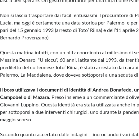
lascia ben sperare. Un gesto importante per una città come Pale
Non si lascia trasportare dai facili entusiasmi il procuratore di 
Lucia, ma oggi è certamente una data storica per Palermo, e per l
pari del 15 gennaio 1993 (arresto di Toto’ Riina) e dell’11 aprile 
Bernardo Provenzano).
Questa mattina infatti, con un blitz coordinato al millesimo di 
Messina Denaro, “U siccu”, 60 anni, latitante dal 1993, da trent’a
prediletto del corleonese Toto’ Riina, è stato arrestato dai carabin
Palermo, La Maddalena, dove doveva sottoporsi a una seduta di
Il boss utilizzava i documenti di identità di Andrea Bonafede, 
Campobello di Mazara
. Preso insieme a un commerciante d’oliv
Giovanni Luppino. Questa identità era stata utilizzata anche in
per sottoporsi a due interventi chirurgici, uno durante la pandem
maggio scorso.
Secondo quanto accertato dalle indagini – incrociando i vari dat