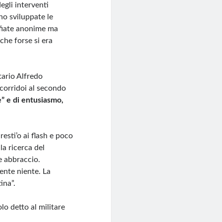
egli interventi
no sviluppate le
offiate anonime ma
che forse si era
tario Alfredo
corridoi al secondo
e” e di entusiasmo,
esti’o ai flash e poco
la ricerca del
he abbraccio.
ente niente. La
ina”.
o detto al militare