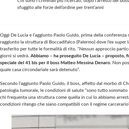
Chi sono i criminali più ricercati, dopo l’arresto del bos
sfuggito alle forze dell’ordine per trent’anni
Oggi De Lucia e l’aggiunto Paolo Guido, prima della conferenza
raggiunto la struttura di Boccadifalco (Palermo) dove l’ex super l
trasferito per tutte le formalità di rito. “Nessun approccio parti
giorni si vedrà.
Abbiamo – ha proseguito De Lucia – proposto, fin
speciale del 41 bis per il boss Matteo Messina Denaro
. Non pos
quale casa circondariale sarà detenuto”.
Secondo l’aggiunto Paolo Guido, il boss, affetto dal morbo di C
patologia tumorale, le condizioni di salute “sono tutto sommato 
chi frequenta una struttura come quella in cui lo abbiamo arresta
condizioni ritengo che siano compatibili con il regime carcerario”