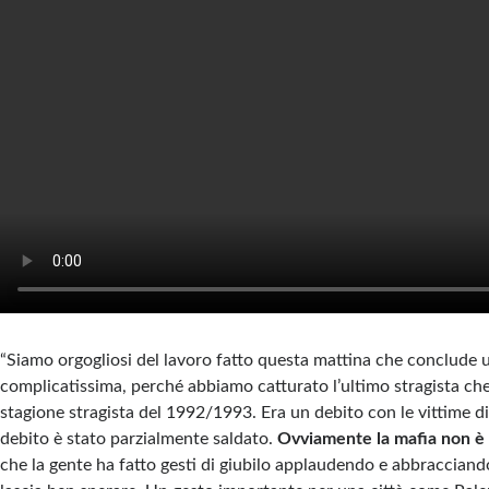
“Siamo orgogliosi del lavoro fatto questa mattina che conclude u
complicatissima, perché abbiamo catturato l’ultimo stragista che
stagione stragista del 1992/1993. Era un debito con le vittime di
debito è stato parzialmente saldato.
Ovviamente la mafia non è 
che la gente ha fatto gesti di giubilo applaudendo e abbracciando 