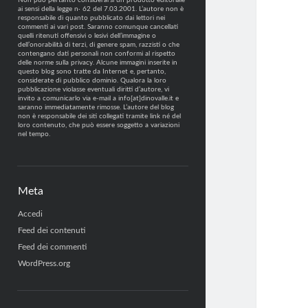
Non può pertanto considerarsi un prodotto editoriale
ai sensi della legge n· 62 del 7.03.2001. L’autore non è
responsabile di quanto pubblicato dai lettori nei
commenti ai vari post. Saranno comunque cancellati
quelli ritenuti offensivi o lesivi dell’immagine o
dell’onorabilità di terzi, di genere spam, razzisti o che
contengano dati personali non conformi al rispetto
delle norme sulla privacy. Alcune immagini inserite in
questo blog sono tratte da Internet e, pertanto,
considerate di pubblico dominio. Qualora la loro
pubblicazione violasse eventuali diritti d’autore, vi
invito a comunicarlo via e-mail a info[at]dinovalle.it e
saranno immediatamente rimosse. L’autore del blog
non è responsabile dei siti collegati tramite link né del
loro contenuto, che può essere soggetto a variazioni
nel tempo.
Meta
Accedi
Feed dei contenuti
Feed dei commenti
WordPress.org