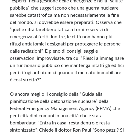
“esperti” nella gestione delle emergenze e nella “salute
pubblica” che suggeriscono che una guerra nucleare
sarebbe catastrofica ma non necessariamente la fine
Meta
del mondo. si dovrebbe essere preparati. Osserva che
Accedi
“quelle città farebbero fatica a fornire servizi di
Feed dei contenuti
emergenza ai feriti. Inoltre, le città non hanno più
Feed dei commenti
rifugi antiatomici designati per proteggere le persone
WordPress.org
dalle radiazioni”. È pieno di consigli saggi e
osservazioni improvvisate, tra cui “Riesci a immaginare
un funzionario pubblico che mantenga intatti gli edifici
per i rifugi antiatomici quando il mercato immobiliare
è così stretto?”
O ancora meglio il consiglio della “Guida alla
pianificazione della detonazione nucleare” della
Federal Emergency Management Agency (FEMA) che
per i cittadini comuni in una città che è stata
bombardata: “Entra in casa, resta dentro e resta
sintonizzato”.
Chiede
il dottor Ron Paul “Sono pazzi? Si