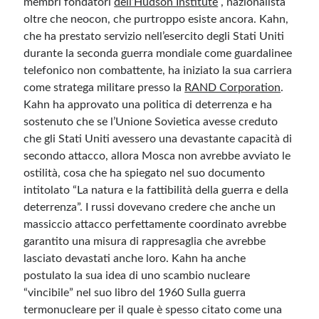
membri fondatori
dell’Hudson Institute
, nazionalista
oltre che neocon, che purtroppo esiste ancora. Kahn,
che ha prestato servizio nell’esercito degli Stati Uniti
durante la seconda guerra mondiale come guardalinee
telefonico non combattente, ha iniziato la sua carriera
come stratega militare presso la
RAND Corporation
.
Kahn ha approvato una politica di deterrenza e ha
sostenuto che se l’Unione Sovietica avesse creduto
che gli Stati Uniti avessero una devastante capacità di
secondo attacco, allora Mosca non avrebbe avviato le
ostilità, cosa che ha spiegato nel suo documento
intitolato “La natura e la fattibilità della guerra e della
deterrenza”. I russi dovevano credere che anche un
massiccio attacco perfettamente coordinato avrebbe
garantito una misura di rappresaglia che avrebbe
lasciato devastati anche loro. Kahn ha anche
postulato la sua idea di uno scambio nucleare
“vincibile” nel suo libro del 1960 Sulla guerra
termonucleare per il quale è spesso citato come una