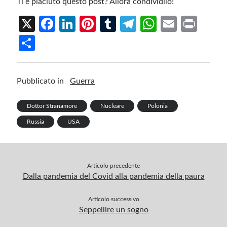
Ti è piaciuto questo post? Allora condividilo!
X
Fa
Li
Pi
T
Te
W
E
Pr
ce
n
nt
u
le
h
m
in
S
b
ke
er
m
gr
at
ail
t
h
o
dI
es
bl
a
s
ar
Pubblicato in
Guerra
o
n
t
r
m
A
e
k
p
Dottor Stranamore
Nucleare
Polonia
p
Russia
USA
Articolo precedente
Dalla pandemia del Covid alla pandemia della paura
Articolo successivo
Seppellire un sogno