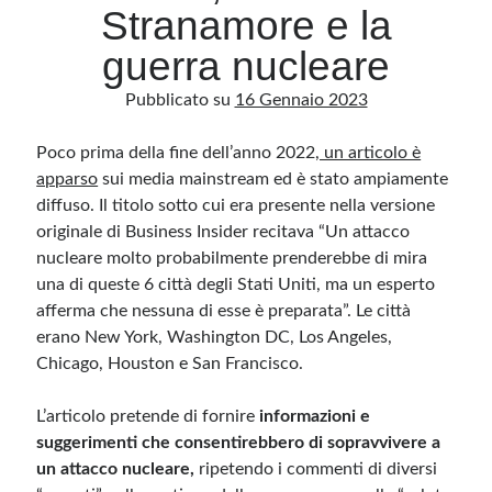
Stranamore e la
guerra nucleare
Archivio
Pubblicato su
16 Gennaio 2023
Archivi
Poco prima della fine dell’anno 2022
, un articolo è
apparso
Categorie
sui media mainstream ed è stato ampiamente
diffuso. Il titolo sotto cui era presente nella versione
Categorie
originale di Business Insider recitava “Un attacco
nucleare molto probabilmente prenderebbe di mira
una di queste 6 città degli Stati Uniti, ma un esperto
afferma che nessuna di esse è preparata”. Le città
Questo blog non rappresenta una testata giornalistica, in quanto viene aggiornato
senza alcuna periodicità. Non può pertanto considerarsi un prodotto editoriale ai
erano New York, Washington DC, Los Angeles,
sensi della legge n· 62 del 7.03.2001. L’autore non è responsabile di quanto
pubblicato dai lettori nei commenti ai vari post. Saranno comunque cancellati quelli
Chicago, Houston e San Francisco.
ritenuti offensivi o lesivi dell’immagine o dell’onorabilità di terzi, di genere spam,
razzisti o che contengano dati personali non conformi al rispetto delle norme sulla
privacy. Alcune immagini inserite in questo blog sono tratte da Internet e, pertanto,
L’articolo pretende di fornire
informazioni e
considerate di pubblico dominio. Qualora la loro pubblicazione violasse eventuali
diritti d’autore, vi invito a comunicarlo via e-mail a info[at]dinovalle.it e saranno
suggerimenti che consentirebbero di sopravvivere a
immediatamente rimosse. L’autore del blog non è responsabile dei siti collegati
tramite link né del loro contenuto, che può essere soggetto a variazioni nel tempo.
un attacco nucleare,
ripetendo i commenti di diversi