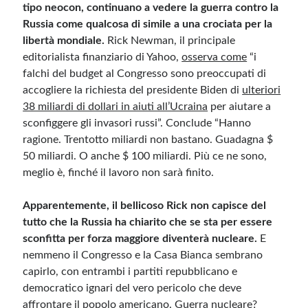
tipo neocon, continuano a vedere la guerra contro la
Russia come qualcosa di simile a una crociata per la
libertà mondiale.
Rick Newman, il principale
editorialista finanziario di Yahoo,
osserva come
“i
falchi del budget al Congresso sono preoccupati di
accogliere la richiesta del presidente Biden di
ulteriori
38 miliardi di dollari in aiuti all’Ucraina
per aiutare a
sconfiggere gli invasori russi”. Conclude “Hanno
ragione. Trentotto miliardi non bastano. Guadagna $
50 miliardi. O anche $ 100 miliardi. Più ce ne sono,
meglio è, finché il lavoro non sarà finito.
Apparentemente, il bellicoso Rick non capisce del
tutto che la Russia ha chiarito che se sta per essere
sconfitta per forza maggiore diventerà nucleare.
E
nemmeno il Congresso e la Casa Bianca sembrano
capirlo, con entrambi i partiti repubblicano e
democratico ignari del vero pericolo che deve
affrontare il popolo americano. Guerra nucleare?