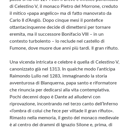
di Celestino V, il monaco Pietro del Morrone, creduto
il mitico «papa angelico» ma di fatto manovrato da
Carlo II d’Angiò. Dopo cinque mesi il pontefice
ottantacinquenne decide di dimettersi per tornare
eremita, ma il successore Bonifacio VIII – in un
contesto turbolento – lo reclude nel castello di
Fumone, dove muore due anni più tardi. Il gran rifiuto.
Una vicenda intricata e celebre è quella di Celestino V,
canonizzato già nel 1313. In qualche modo l’anticipa
Raimondo Lullo nel 1283, immaginando la storia
avventurosa di Blanquerna, papa santo e riformatore
che rinuncia per dedicarsi alla vita contemplativa.
Pochi decenni dopo è Dante ad alludervi con
riprovazione, incontrando nel terzo canto dell’Inferno
«l’ombra di colui che fece per viltade il gran rifiuto».
Rimasto nella memoria, il gesto del monaco medievale
è al centro dei drammi di Ignazio Silone e, prima, di