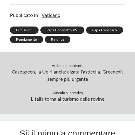
b
ke
er
m
gr
at
ail
t
h
o
dI
es
bl
a
s
ar
Pubblicato in
Vaticano
o
n
t
r
m
A
e
k
p
Dimissioni
Papa Benedetto XVI
Papa Francesco
p
Regolamento
Rinunce
Articolo precedente
Case green, la Ue rilancia: alzata l’asticella. Greenexit
sempre più urgente
Articolo successivo
L’Italia torna al turismo delle rovine
Sii il primo a commentare