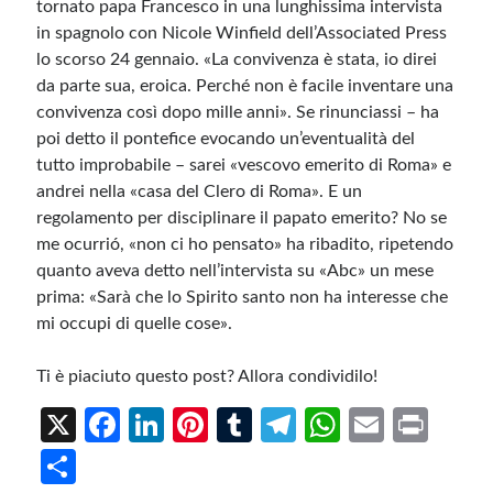
tornato papa Francesco in una lunghissima intervista
in spagnolo con Nicole Winfield dell’Associated Press
lo scorso 24 gennaio. «La convivenza è stata, io direi
da parte sua, eroica. Perché non è facile inventare una
convivenza così dopo mille anni». Se rinunciassi – ha
poi detto il pontefice evocando un’eventualità del
tutto improbabile – sarei «vescovo emerito di Roma» e
andrei nella «casa del Clero di Roma». E un
regolamento per disciplinare il papato emerito? No se
me ocurrió, «non ci ho pensato» ha ribadito, ripetendo
quanto aveva detto nell’intervista su «Abc» un mese
prima: «Sarà che lo Spirito santo non ha interesse che
mi occupi di quelle cose».
Ti è piaciuto questo post? Allora condividilo!
X
Fa
Li
Pi
T
Te
W
E
Pr
ce
n
nt
u
le
h
m
in
S