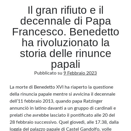
Il gran rifiuto e il
decennale di Papa
Archivio
Archivi
Francesco. Benedetto
ha rivoluzionato la
Categorie
storia delle rinunce
Categorie
papali
Pubblicato su
9 Febbraio 2023
Questo blog non rappresenta una testata giornalistica, in quanto viene aggiornato
La morte di Benedetto XVI ha riaperto la questione
senza alcuna periodicità. Non può pertanto considerarsi un prodotto editoriale ai
sensi della legge n· 62 del 7.03.2001. L’autore non è responsabile di quanto
della rinuncia papale mentre si avvicina il decennale
pubblicato dai lettori nei commenti ai vari post. Saranno comunque cancellati quelli
ritenuti offensivi o lesivi dell’immagine o dell’onorabilità di terzi, di genere spam,
dell’11 febbraio 2013, quando papa Ratzinger
razzisti o che contengano dati personali non conformi al rispetto delle norme sulla
privacy. Alcune immagini inserite in questo blog sono tratte da Internet e, pertanto,
annunciò in latino davanti a un gruppo di cardinali e
considerate di pubblico dominio. Qualora la loro pubblicazione violasse eventuali
prelati che avrebbe lasciato il pontificato alle 20 del
diritti d’autore, vi invito a comunicarlo via e-mail a info[at]dinovalle.it e saranno
immediatamente rimosse. L’autore del blog non è responsabile dei siti collegati
28 febbraio successivo. Quel giovedì, alle 17.38, dalla
tramite link né del loro contenuto, che può essere soggetto a variazioni nel tempo.
loggia del palazzo papale di Castel Gandolfo, volle