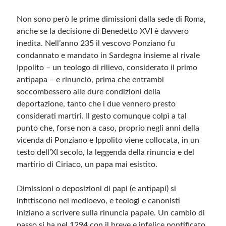
Non sono però le prime dimissioni dalla sede di Roma,
anche se la decisione di Benedetto XVI è davvero
inedita. Nell’anno 235 il vescovo Ponziano fu
condannato e mandato in Sardegna insieme al rivale
Ippolito – un teologo di rilievo, considerato il primo
antipapa – e rinunciò, prima che entrambi
soccombessero alle dure condizioni della
deportazione, tanto che i due vennero presto
considerati martiri. Il gesto comunque colpì a tal
punto che, forse non a caso, proprio negli anni della
vicenda di Ponziano e Ippolito viene collocata, in un
testo dell’XI secolo, la leggenda della rinuncia e del
martirio di Ciriaco, un papa mai esistito.
Dimissioni o deposizioni di papi (e antipapi) si
infittiscono nel medioevo, e teologi e canonisti
iniziano a scrivere sulla rinuncia papale. Un cambio di
passo si ha nel 1294 con il breve e infelice pontificato