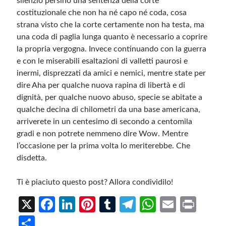
silenzio persino una sentenza della corte
costituzionale che non ha né capo né coda, cosa
strana visto che la corte certamente non ha testa, ma
una coda di paglia lunga quanto è necessario a coprire
la propria vergogna. Invece continuando con la guerra
e con le miserabili esaltazioni di valletti paurosi e
inermi, disprezzati da amici e nemici, mentre state per
dire Aha per qualche nuova rapina di libertà e di
dignità, per qualche nuovo abuso, specie se abitate a
qualche decina di chilometri da una base americana,
arriverete in un centesimo di secondo a centomila
gradi e non potrete nemmeno dire Wow. Mentre
l’occasione per la prima volta lo meriterebbe. Che
disdetta.
Ti è piaciuto questo post? Allora condividilo!
X
Fa
Li
Pi
T
Te
W
E
Pr
ce
n
nt
u
le
h
m
in
S