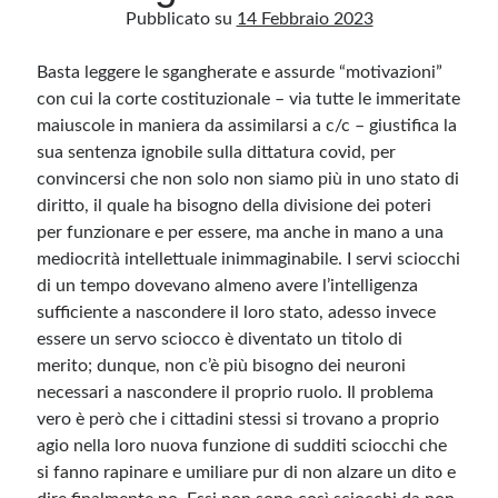
Pubblicato su
14 Febbraio 2023
Basta leggere le sgangherate e assurde “motivazioni”
Archivio
con cui la corte costituzionale – via tutte le immeritate
Archivi
maiuscole in maniera da assimilarsi a c/c – giustifica la
sua sentenza ignobile sulla dittatura covid, per
convincersi che non solo non siamo più in uno stato di
Categorie
diritto, il quale ha bisogno della divisione dei poteri
Categorie
per funzionare e per essere, ma anche in mano a una
mediocrità intellettuale inimmaginabile. I servi sciocchi
di un tempo dovevano almeno avere l’intelligenza
sufficiente a nascondere il loro stato, adesso invece
Questo blog non rappresenta una testata giornalistica, in quanto viene aggiornato
senza alcuna periodicità. Non può pertanto considerarsi un prodotto editoriale ai
essere un servo sciocco è diventato un titolo di
sensi della legge n· 62 del 7.03.2001. L’autore non è responsabile di quanto
merito; dunque, non c’è più bisogno dei neuroni
pubblicato dai lettori nei commenti ai vari post. Saranno comunque cancellati quelli
ritenuti offensivi o lesivi dell’immagine o dell’onorabilità di terzi, di genere spam,
necessari a nascondere il proprio ruolo. Il problema
razzisti o che contengano dati personali non conformi al rispetto delle norme sulla
privacy. Alcune immagini inserite in questo blog sono tratte da Internet e, pertanto,
vero è però che i cittadini stessi si trovano a proprio
considerate di pubblico dominio. Qualora la loro pubblicazione violasse eventuali
diritti d’autore, vi invito a comunicarlo via e-mail a info[at]dinovalle.it e saranno
agio nella loro nuova funzione di sudditi sciocchi che
immediatamente rimosse. L’autore del blog non è responsabile dei siti collegati
tramite link né del loro contenuto, che può essere soggetto a variazioni nel tempo.
si fanno rapinare e umiliare pur di non alzare un dito e