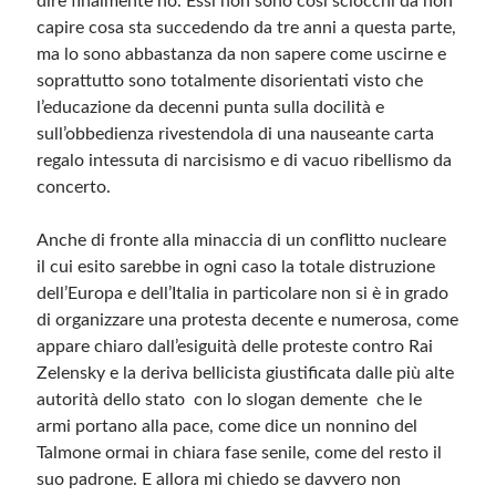
dire finalmente no. Essi non sono così sciocchi da non
capire cosa sta succedendo da tre anni a questa parte,
ma lo sono abbastanza da non sapere come uscirne e
Meta
soprattutto sono totalmente disorientati visto che
Accedi
l’educazione da decenni punta sulla docilità e
Feed dei contenuti
sull’obbedienza rivestendola di una nauseante carta
Feed dei commenti
regalo intessuta di narcisismo e di vacuo ribellismo da
WordPress.org
concerto.
Anche di fronte alla minaccia di un conflitto nucleare
il cui esito sarebbe in ogni caso la totale distruzione
dell’Europa e dell’Italia in particolare non si è in grado
di organizzare una protesta decente e numerosa, come
appare chiaro dall’esiguità delle proteste contro Rai
Zelensky e la deriva bellicista giustificata dalle più alte
autorità dello stato con lo slogan demente che le
armi portano alla pace, come dice un nonnino del
Talmone ormai in chiara fase senile, come del resto il
suo padrone. E allora mi chiedo se davvero non