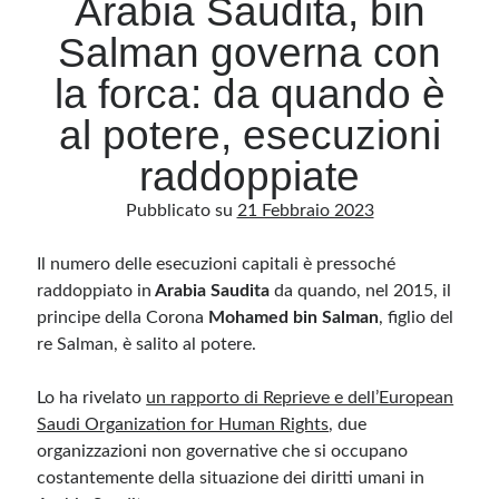
Arabia Saudita, bin
Salman governa con
Archivio
la forca: da quando è
Archivi
al potere, esecuzioni
raddoppiate
Categorie
Pubblicato su
21 Febbraio 2023
Categorie
Il numero delle esecuzioni capitali è pressoché
raddoppiato in
Arabia Saudita
da quando, nel 2015, il
principe della Corona
Mohamed bin Salman
, figlio del
Questo blog non rappresenta una testata giornalistica, in quanto viene aggiornato
senza alcuna periodicità. Non può pertanto considerarsi un prodotto editoriale ai
re Salman, è salito al potere.
sensi della legge n· 62 del 7.03.2001. L’autore non è responsabile di quanto
pubblicato dai lettori nei commenti ai vari post. Saranno comunque cancellati quelli
ritenuti offensivi o lesivi dell’immagine o dell’onorabilità di terzi, di genere spam,
razzisti o che contengano dati personali non conformi al rispetto delle norme sulla
Lo ha rivelato
un rapporto di Reprieve e dell’European
privacy. Alcune immagini inserite in questo blog sono tratte da Internet e, pertanto,
Saudi Organization for Human Rights
considerate di pubblico dominio. Qualora la loro pubblicazione violasse eventuali
, due
diritti d’autore, vi invito a comunicarlo via e-mail a info[at]dinovalle.it e saranno
organizzazioni non governative che si occupano
immediatamente rimosse. L’autore del blog non è responsabile dei siti collegati
tramite link né del loro contenuto, che può essere soggetto a variazioni nel tempo.
costantemente della situazione dei diritti umani in