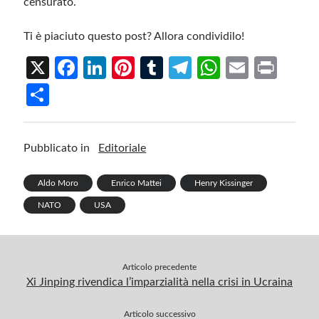
censurato.
Ti è piaciuto questo post? Allora condividilo!
X
Fa
Li
Pi
T
Te
W
E
Pr
ce
n
nt
u
le
h
m
in
S
b
ke
er
m
gr
at
ail
t
h
o
dI
es
bl
a
s
ar
Pubblicato in
Editoriale
o
n
t
r
m
A
e
k
p
Aldo Moro
Enrico Mattei
Henry Kissinger
p
NATO
USA
Articolo precedente
Xi Jinping rivendica l’imparzialità nella crisi in Ucraina
Articolo successivo