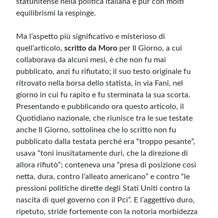
statunitense nella politica italiana e pur con molti
equilibrismi la respinge.
Meta
Ma l’aspetto più significativo e misterioso di
Accedi
quell’articolo,
scritto da Moro
per Il Giorno, a cui
Feed dei contenuti
collaborava da alcuni mesi, è che non fu mai
Feed dei commenti
pubblicato, anzi fu rifiutato; il suo testo originale fu
WordPress.org
ritrovato nella borsa dello statista, in via Fani, nel
giorno in cui fu rapito e fu sterminata la sua scorta.
Presentando e pubblicando ora questo articolo, il
Quotidiano nazionale, che riunisce tra le sue testate
anche Il Giorno, sottolinea che lo scritto non fu
pubblicato dalla testata perché era “troppo pesante”,
usava “toni inusitatamente duri, che la direzione di
allora rifiutò”; conteneva una “presa di posizione così
netta, dura, contro l’alleato americano” e contro “le
pressioni politiche dirette degli Stati Uniti contro la
nascita di quel governo con il Pci”. E l’aggettivo duro,
ripetuto, stride fortemente con la notoria morbidezza