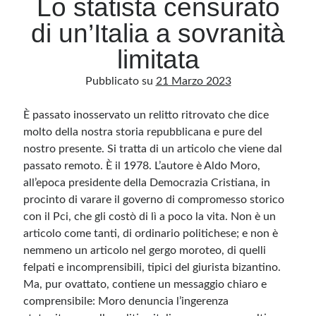
Lo statista censurato
di un’Italia a sovranità
Archivio
limitata
Archivi
Pubblicato su
21 Marzo 2023
È passato inosservato un relitto ritrovato che dice
Categorie
molto della nostra storia repubblicana e pure del
Categorie
nostro presente. Si tratta di un articolo che viene dal
passato remoto. È il 1978. L’autore è Aldo Moro,
all’epoca presidente della Democrazia Cristiana, in
procinto di varare il governo di compromesso storico
Questo blog non rappresenta una testata giornalistica, in quanto viene aggiornato
senza alcuna periodicità. Non può pertanto considerarsi un prodotto editoriale ai
con il Pci, che gli costò di lì a poco la vita. Non è un
sensi della legge n· 62 del 7.03.2001. L’autore non è responsabile di quanto
pubblicato dai lettori nei commenti ai vari post. Saranno comunque cancellati quelli
articolo come tanti, di ordinario politichese; e non è
ritenuti offensivi o lesivi dell’immagine o dell’onorabilità di terzi, di genere spam,
nemmeno un articolo nel gergo moroteo, di quelli
razzisti o che contengano dati personali non conformi al rispetto delle norme sulla
privacy. Alcune immagini inserite in questo blog sono tratte da Internet e, pertanto,
felpati e incomprensibili, tipici del giurista bizantino.
considerate di pubblico dominio. Qualora la loro pubblicazione violasse eventuali
diritti d’autore, vi invito a comunicarlo via e-mail a info[at]dinovalle.it e saranno
Ma, pur ovattato, contiene un messaggio chiaro e
immediatamente rimosse. L’autore del blog non è responsabile dei siti collegati
tramite link né del loro contenuto, che può essere soggetto a variazioni nel tempo.
comprensibile: Moro denuncia l’ingerenza