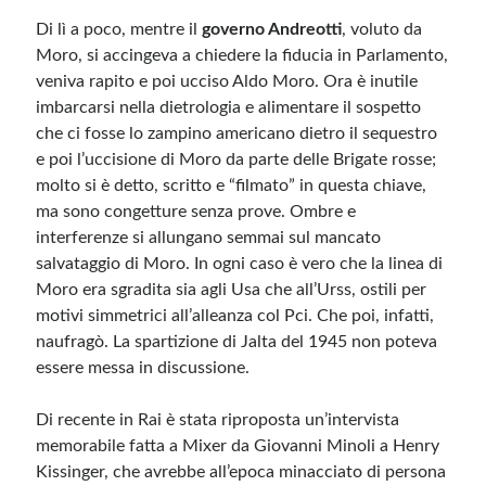
Di lì a poco, mentre il
governo Andreotti
, voluto da
Moro, si accingeva a chiedere la fiducia in Parlamento,
veniva rapito e poi ucciso Aldo Moro. Ora è inutile
imbarcarsi nella dietrologia e alimentare il sospetto
che ci fosse lo zampino americano dietro il sequestro
e poi l’uccisione di Moro da parte delle Brigate rosse;
molto si è detto, scritto e “filmato” in questa chiave,
ma sono congetture senza prove. Ombre e
interferenze si allungano semmai sul mancato
salvataggio di Moro. In ogni caso è vero che la linea di
Moro era sgradita sia agli Usa che all’Urss, ostili per
motivi simmetrici all’alleanza col Pci. Che poi, infatti,
naufragò. La spartizione di Jalta del 1945 non poteva
essere messa in discussione.
Di recente in Rai è stata riproposta un’intervista
memorabile fatta a Mixer da Giovanni Minoli a Henry
Kissinger, che avrebbe all’epoca minacciato di persona