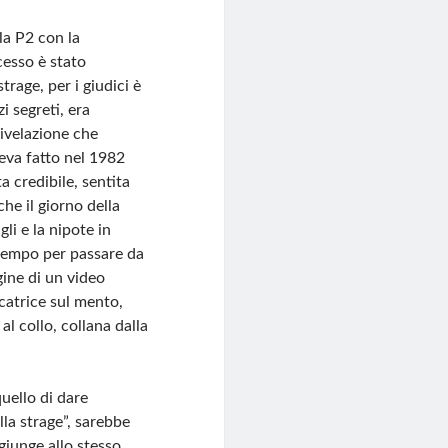
la P2 con la
ocesso è stato
rage, per i giudici è
zi segreti, era
rivelazione che
eva fatto nel 1982
a credibile, sentita
che il giorno della
li e la nipote in
 tempo per passare da
gine di un video
icatrice sul mento,
 al collo, collana dalla
uello di dare
lla strage”, sarebbe
ggiunge allo stesso