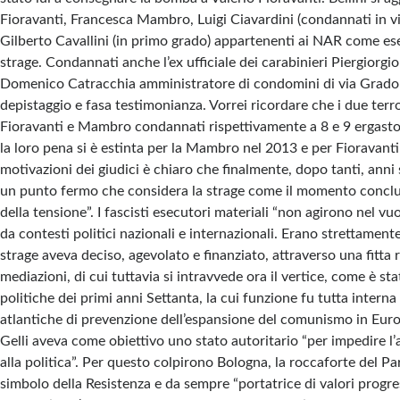
Fioravanti, Francesca Mambro, Luigi Ciavardini (condannati in via
Gilberto Cavallini (in primo grado) appartenenti ai NAR come ese
strage. Condannati anche l’ex ufficiale dei carabinieri Piergiorgio
Domenico Catracchia amministratore di condomini di via Gradol
depistaggio e fasa testimonianza. Vorrei ricordare che i due terro
Fioravanti e Mambro condannati rispettivamente a 8 e 9 ergastoli
la loro pena si è estinta per la Mambro nel 2013 e per Fioravanti
motivazioni dei giudici è chiaro che finalmente, dopo tanti, anni s
un punto fermo che considera la strage come il momento conclus
della tensione”. I fascisti esecutori materiali “non agirono nel vuo
da contesti politici nazionali e internazionali. Erano strettamente 
strage aveva deciso, agevolato e finanziato, attraverso una fitta r
mediazioni, di cui tuttavia si intravvede ora il vertice, come è sta
politiche dei primi anni Settanta, la cui funzione fu tutta interna 
atlantiche di prevenzione dell’espansione del comunismo in Europ
Gelli aveva come obiettivo uno stato autoritario “per impedire l
alla politica”. Per questo colpirono Bologna, la roccaforte del P
simbolo della Resistenza e da sempre “portatrice di valori progress