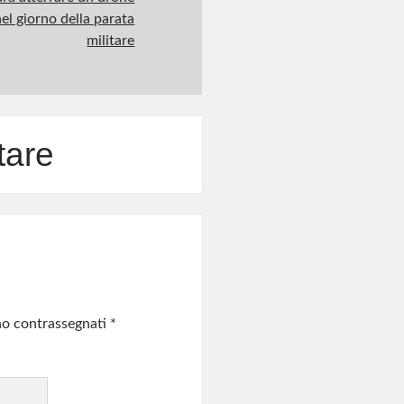
nel giorno della parata
militare
tare
ono contrassegnati
*