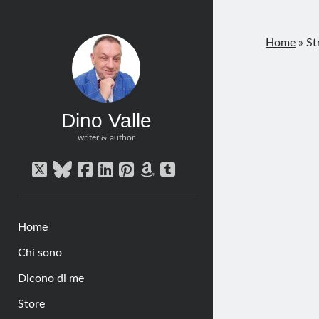
Home
»
St
Dino Valle
writer & author
twitter
bluesky
facebook
linkedin
pinterest
amazon
tumblr
Home
Chi sono
Dicono di me
Store