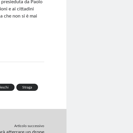
ge presieduta da Paolo
oni e ai cittadini
ca che non si è mai
deschi
Straga
Articolo successivo
arà atterrare un drone