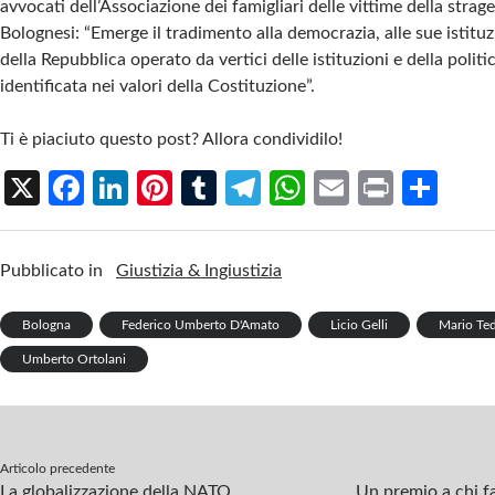
avvocati dell’Associazione dei famigliari delle vittime della stra
Bolognesi: “Emerge il tradimento alla democrazia, alle sue istituzi
della Repubblica operato da vertici delle istituzioni e della politi
identificata nei valori della Costituzione”.
Ti è piaciuto questo post? Allora condividilo!
X
Fa
Li
Pi
T
Te
W
E
Pr
S
ce
n
nt
u
le
h
m
in
h
b
ke
er
m
gr
at
ail
t
ar
Pubblicato in
Giustizia & Ingiustizia
o
dI
es
bl
a
s
e
o
n
t
r
m
A
Bologna
Federico Umberto D'Amato
Licio Gelli
Mario Te
k
p
Umberto Ortolani
p
Articolo precedente
La globalizzazione della NATO
Un premio a chi f