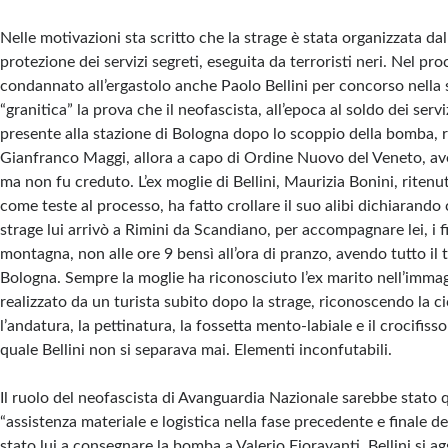
Nelle motivazioni sta scritto che la strage è stata organizzata dal
protezione dei servizi segreti, eseguita da terroristi neri. Nel pr
condannato all’ergastolo anche Paolo Bellini per concorso nella st
“granitica” la prova che il neofascista, all’epoca al soldo dei servi
presente alla stazione di Bologna dopo lo scoppio della bomba, 
Gianfranco Maggi, allora a capo di Ordine Nuovo del Veneto, av
ma non fu creduto. L’ex moglie di Bellini, Maurizia Bonini, ritenut
come teste al processo, ha fatto crollare il suo alibi dichiarando 
strage lui arrivò a Rimini da Scandiano, per accompagnare lei, i fig
montagna, non alle ore 9 bensì all’ora di pranzo, avendo tutto il
Bologna. Sempre la moglie ha riconosciuto l’ex marito nell’imma
realizzato da un turista subito dopo la strage, riconoscendo la c
l’andatura, la pettinatura, la fossetta mento-labiale e il crocifisso
quale Bellini non si separava mai. Elementi inconfutabili.
Il ruolo del neofascista di Avanguardia Nazionale sarebbe stato q
“assistenza materiale e logistica nella fase precedente e finale de
stato lui a consegnare la bomba a Valerio Fioravanti. Bellini si a