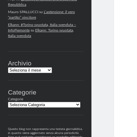
Repubblica
Mauro SPALLUCCI
su
L’astensione: il vero
“partito” vincitore
Elkann: #Torino svuotata, Italia svenduta –
InfoPiemonte
su
Elkann: Torino svuotata,
Italia svenduta
Archivio
Archivi
Categorie
Categorie
Questo blog non rappresenta una testata giornalistica,
in quanto viene aggiornato senza alcuna periodicità.