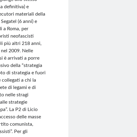
 definitiva) e
cutori materiali della
 Segatel (6 anni) e
i a Roma, per
risti neofascisti
 più altri 218 anni,
 nel 2009. Nelle
i è arrivati a porre
ivo della “strategia
to di strategia e fuori
collegati a chi la
ete di legami e di
to nelle stragi
alle strategie
a”. La P2 di Licio
’accesso delle masse
artito comunista,
isti”. Per gli