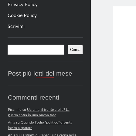
Privacy Policy
Cookie Policy
Scrivimi
Barra
Cerca
Cerca
laterale
Post più letti del mese
Commenti recenti
Piccirillo
su
Ucraina, il fronte crolla? La
guerra entra in una nuova fase
Anja
su
Quando l’odio “politico” diventa
invito a sparare
Anja
su
La strage di Capaci: una crepa nella