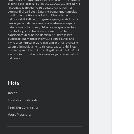
Non può pertanto considerarsi un prodotto editoriale
ai sensi della legge n· 62 del 7.03.2001. L’autore non è
responsabile di quanto pubblicato dai lettori nei
commenti ai vari post. Saranno comunque cancellati
quelli ritenuti offensivi o lesivi dell’immagine o
dell’onorabilità di terzi, di genere spam, razzisti o che
contengano dati personali non conformi al rispetto
delle norme sulla privacy. Alcune immagini inserite in
questo blog sono tratte da Internet e, pertanto,
considerate di pubblico dominio. Qualora la loro
pubblicazione violasse eventuali diritti d’autore, vi
invito a comunicarlo via e-mail a info[at]dinovalle.it e
saranno immediatamente rimosse. L’autore del blog
non è responsabile dei siti collegati tramite link né del
loro contenuto, che può essere soggetto a variazioni
nel tempo.
Meta
Accedi
Feed dei contenuti
Feed dei commenti
WordPress.org