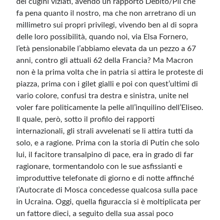
dei cugini viziati, avendo un rapporto Debito/Pil che
fa pena quanto il nostro, ma che non arretrano di un
Meta
millimetro sui propri privilegi, vivendo ben al di sopra
delle loro possibilità, quando noi, via Elsa Fornero,
Accedi
l’età pensionabile l’abbiamo elevata da un pezzo a 67
Feed dei contenuti
anni, contro gli attuali 62 della Francia? Ma Macron
Feed dei commenti
non è la prima volta che in patria si attira le proteste di
WordPress.org
piazza, prima con i gilet gialli e poi con quest’ultimi di
vario colore, confusi tra destra e sinistra, unite nel
voler fare politicamente la pelle all’inquilino dell’Eliseo.
Il quale, però, sotto il profilo dei rapporti
internazionali, gli strali avvelenati se li attira tutti da
solo, e a ragione. Prima con la storia di Putin che solo
lui, il facitore transalpino di pace, era in grado di far
ragionare, tormentandolo con le sue asfissianti e
improduttive telefonate di giorno e di notte affinché
l’Autocrate di Mosca concedesse qualcosa sulla pace
in Ucraina. Oggi, quella figuraccia si è moltiplicata per
un fattore dieci, a seguito della sua assai poco