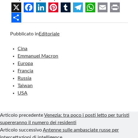
X
F
L
P
T
T
W
E
P
a
i
i
u
e
h
m
r
S
Pubblicato in
Editoriale
c
n
n
m
l
a
a
i
h
e
k
t
b
e
t
i
n
a
Cina
b
e
e
l
g
s
l
t
r
Emmanuel Macron
Europa
o
d
r
r
r
A
e
Francia
o
I
e
a
p
Russia
k
n
s
m
p
Taiwan
USA
t
Articolo precedente
Venezia: tra poco i posti letto per turisti
supereranno il numero dei residenti
Articolo successivo
Antenne sulle ambasciate russe per
intercettazioni di intelligence