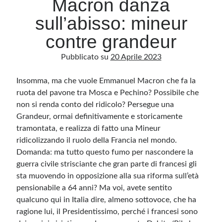
Macron danza
sull’abisso: mineur
Archivio
contre grandeur
Archivi
Pubblicato su
20 Aprile 2023
Insomma, ma che vuole Emmanuel Macron che fa la
Categorie
ruota del pavone tra Mosca e Pechino? Possibile che
Categorie
non si renda conto del ridicolo? Persegue una
Grandeur, ormai definitivamente e storicamente
tramontata, e realizza di fatto una Mineur
ridicolizzando il ruolo della Francia nel mondo.
Questo blog non rappresenta una testata giornalistica, in quanto viene aggiornato
senza alcuna periodicità. Non può pertanto considerarsi un prodotto editoriale ai
Domanda: ma tutto questo fumo per nascondere la
sensi della legge n· 62 del 7.03.2001. L’autore non è responsabile di quanto
pubblicato dai lettori nei commenti ai vari post. Saranno comunque cancellati quelli
guerra civile strisciante che gran parte di francesi gli
ritenuti offensivi o lesivi dell’immagine o dell’onorabilità di terzi, di genere spam,
sta muovendo in opposizione alla sua riforma sull’età
razzisti o che contengano dati personali non conformi al rispetto delle norme sulla
privacy. Alcune immagini inserite in questo blog sono tratte da Internet e, pertanto,
pensionabile a 64 anni? Ma voi, avete sentito
considerate di pubblico dominio. Qualora la loro pubblicazione violasse eventuali
diritti d’autore, vi invito a comunicarlo via e-mail a info[at]dinovalle.it e saranno
qualcuno qui in Italia dire, almeno sottovoce, che ha
immediatamente rimosse. L’autore del blog non è responsabile dei siti collegati
tramite link né del loro contenuto, che può essere soggetto a variazioni nel tempo.
ragione lui, il Presidentissimo, perché i francesi sono