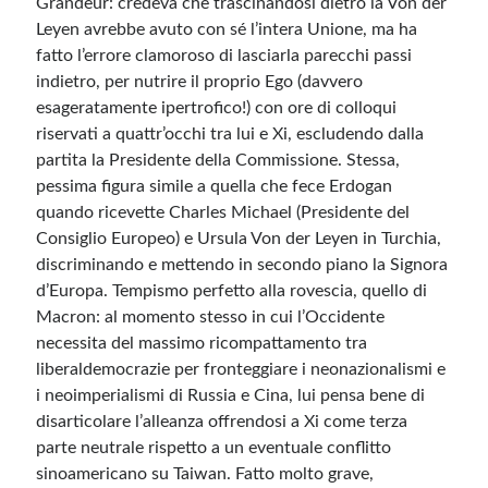
Grandeur: credeva che trascinandosi dietro la Von der
Leyen avrebbe avuto con sé l’intera Unione, ma ha
fatto l’errore clamoroso di lasciarla parecchi passi
indietro, per nutrire il proprio Ego (davvero
esageratamente ipertrofico!) con ore di colloqui
riservati a quattr’occhi tra lui e Xi, escludendo dalla
partita la Presidente della Commissione. Stessa,
pessima figura simile a quella che fece Erdogan
quando ricevette Charles Michael (Presidente del
Consiglio Europeo) e Ursula Von der Leyen in Turchia,
discriminando e mettendo in secondo piano la Signora
d’Europa. Tempismo perfetto alla rovescia, quello di
Macron: al momento stesso in cui l’Occidente
necessita del massimo ricompattamento tra
liberaldemocrazie per fronteggiare i neonazionalismi e
i neoimperialismi di Russia e Cina, lui pensa bene di
disarticolare l’alleanza offrendosi a Xi come terza
parte neutrale rispetto a un eventuale conflitto
sinoamericano su Taiwan. Fatto molto grave,