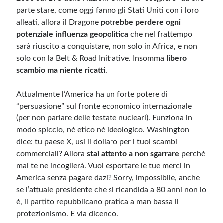
parte stare, come oggi fanno gli Stati Uniti con i loro
alleati, allora il Dragone
potrebbe perdere ogni
potenziale influenza geopolitica
che nel frattempo
sarà riuscito a conquistare, non solo in Africa, e non
solo con la Belt & Road Initiative. Insomma
libero
scambio ma niente ricatti
.
Attualmente l’America ha un forte potere di
“persuasione” sul fronte economico internazionale
(
per non parlare delle testate nucleari
). Funziona in
modo spiccio, né etico né ideologico. Washington
dice: tu paese X, usi il dollaro per i tuoi scambi
commerciali? Allora
stai attento a non sgarrare
perché
mal te ne incoglierà. Vuoi esportare le tue merci in
America senza pagare dazi? Sorry, impossibile, anche
se l’attuale presidente che si ricandida a 80 anni non lo
è, il partito repubblicano pratica a man bassa il
protezionismo. E via dicendo.