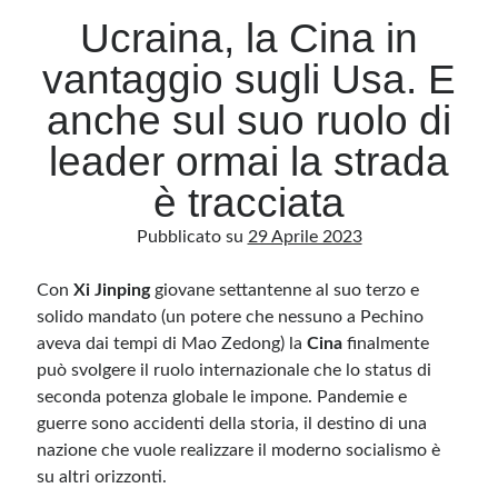
Ucraina, la Cina in
vantaggio sugli Usa. E
Archivio
Archivi
anche sul suo ruolo di
leader ormai la strada
Categorie
è tracciata
Categorie
Pubblicato su
29 Aprile 2023
Con
Xi Jinping
giovane settantenne al suo terzo e
solido mandato (un potere che nessuno a Pechino
Questo blog non rappresenta una testata giornalistica, in quanto viene aggiornato
senza alcuna periodicità. Non può pertanto considerarsi un prodotto editoriale ai
aveva dai tempi di Mao Zedong) la
Cina
finalmente
sensi della legge n· 62 del 7.03.2001. L’autore non è responsabile di quanto
pubblicato dai lettori nei commenti ai vari post. Saranno comunque cancellati quelli
può svolgere il ruolo internazionale che lo status di
ritenuti offensivi o lesivi dell’immagine o dell’onorabilità di terzi, di genere spam,
razzisti o che contengano dati personali non conformi al rispetto delle norme sulla
seconda potenza globale le impone. Pandemie e
privacy. Alcune immagini inserite in questo blog sono tratte da Internet e, pertanto,
guerre sono accidenti della storia, il destino di una
considerate di pubblico dominio. Qualora la loro pubblicazione violasse eventuali
diritti d’autore, vi invito a comunicarlo via e-mail a info[at]dinovalle.it e saranno
nazione che vuole realizzare il moderno socialismo è
immediatamente rimosse. L’autore del blog non è responsabile dei siti collegati
tramite link né del loro contenuto, che può essere soggetto a variazioni nel tempo.
su altri orizzonti.