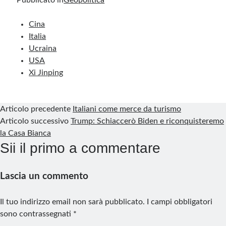
c
n
n
m
l
a
a
i
h
e
k
t
b
e
t
i
n
a
Cina
b
e
e
l
g
s
l
t
r
Italia
Ucraina
o
d
r
r
r
A
e
USA
o
I
e
a
p
Xi Jinping
k
n
s
m
p
t
Articolo precedente
Italiani come merce da turismo
Articolo successivo
Trump: Schiaccerò Biden e riconquisteremo
la Casa Bianca
Sii il primo a commentare
Lascia un commento
Il tuo indirizzo email non sarà pubblicato.
I campi obbligatori
sono contrassegnati
*