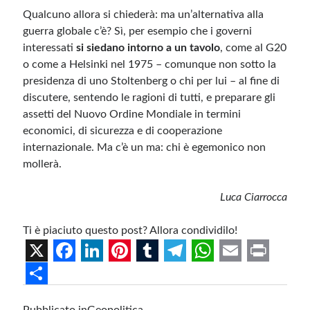
Qualcuno allora si chiederà: ma un’alternativa alla
guerra globale c’è? Sì, per esempio che i governi
interessati
si siedano intorno a un tavolo
, come al G20
o come a Helsinki nel 1975 – comunque non sotto la
presidenza di uno Stoltenberg o chi per lui – al fine di
discutere, sentendo le ragioni di tutti, e preparare gli
assetti del Nuovo Ordine Mondiale in termini
economici, di sicurezza e di cooperazione
internazionale. Ma c’è un ma: chi è egemonico non
mollerà.
Luca Ciarrocca
Ti è piaciuto questo post? Allora condividilo!
X
F
L
P
T
T
W
E
P
a
i
i
u
e
h
m
r
S
Pubblicato in
Geopolitica