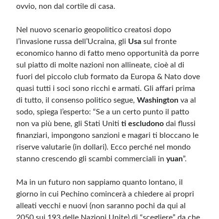
ovvio, non dal cortile di casa.
Nel nuovo scenario geopolitico creatosi dopo
l’invasione russa dell’Ucraina, gli
Usa
sul fronte
economico hanno di fatto meno opportunità da porre
sul piatto di molte nazioni non allineate, cioè al di
fuori del piccolo club formato da Europa & Nato dove
quasi tutti i soci sono ricchi e armati. Gli affari prima
di tutto, il consenso politico segue,
Washington
va al
sodo, spiega l’esperto: “Se a un certo punto il patto
non va più bene, gli Stati Uniti
ti escludono
dai flussi
finanziari, impongono sanzioni e magari ti bloccano le
riserve valutarie (in dollari). Ecco perché nel mondo
stanno crescendo gli scambi commerciali in
yuan
”.
Ma in un futuro non sappiamo quanto lontano, il
giorno in cui Pechino comincerà a chiedere ai propri
alleati vecchi e nuovi (non saranno pochi da qui al
2050 sui 193 delle Nazioni Unite) di “scegliere” da che