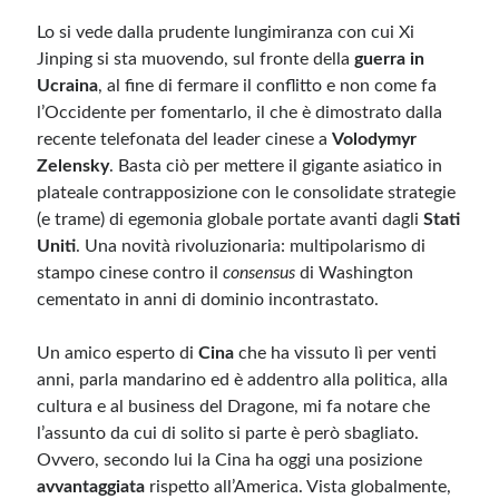
Lo si vede dalla prudente lungimiranza con cui Xi
Meta
Jinping si sta muovendo, sul fronte della
guerra in
Ucraina
, al fine di fermare il conflitto e non come fa
Accedi
l’Occidente per fomentarlo, il che è dimostrato dalla
Feed dei contenuti
recente telefonata del leader cinese a
Volodymyr
Feed dei commenti
Zelensky
. Basta ciò per mettere il gigante asiatico in
WordPress.org
plateale contrapposizione con le consolidate strategie
(e trame) di egemonia globale portate avanti dagli
Stati
Uniti
. Una novità rivoluzionaria: multipolarismo di
stampo cinese contro il
consensus
di Washington
cementato in anni di dominio incontrastato.
Un amico esperto di
Cina
che ha vissuto lì per venti
anni, parla mandarino ed è addentro alla politica, alla
cultura e al business del Dragone, mi fa notare che
l’assunto da cui di solito si parte è però sbagliato.
Ovvero, secondo lui la Cina ha oggi una posizione
avvantaggiata
rispetto all’America. Vista globalmente,