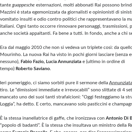
tante
guappesche
esternazioni, molti abbonati Rai possono brinda
Mazzini è stata egemonizzata da giornalisti e opinionisti di sinis
vomitato insulti e odio contro politici che rappresentavano la m
italiani. Ogni tanto occorre rinnovare personaggi, trasmissioni, p
anche società appaltanti. Fa bene a tutti. In fondo, anche a chi s
Era dal maggio 2010 che non si vedeva un triplete così: da quello 
Mourinho. La nuova Rai ha visto in pochi giorni lasciare (senza 
nessuno),
Fabio Fazio, Lucia Annunziata
e (ultimo in ordine di
tempo)
Roberto
Saviano
.
Ieri pomeriggio, ci siamo sorbiti pure il sermone della
Annunziat
tiro. Le “dimissioni immediate e irrevocabili” sono slittate di 4 s
mancato uno dei suoi tanti strafalcioni: “Oggi festeggiamo la stra
Loggia”, ha detto. E certo, mancavano solo pasticcini e champag
È la stessa inanellatrice di gaffe, che ironizzava con
Antonio Di B
“popolo di badanti”. È la stessa che insultava un ministro della 