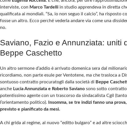
come
Eugenia Roccella.
E che, ancora, per dire l’approssimazion
interviste, con
Marco Tardelli
in studio apprendeva in diretta che
qualificata ai mondiali. “Sa, io non seguo il calcio”, ha risposto 
fosse un altro. Ecco perché vederla andare via come una disside
no.
Saviano, Fazio e Annunziata: uniti 
Beppe Caschetto
Un altro sermone d’addio è arrivato domenica sera dal milionari
ricordiamo, non parte esule per Ventotene, ma che trasloca a D
sontuoso contratto procuratogli dalla società di
Beppe Caschet
anche
Lucia Annunziata e Roberto Saviano
sono sotto contratto
potentissimo agente con un trascorso da sindacalista Cgil (tanto
l’orientamento politico).
Insomma, se tre indizi fanno una prova, 
previsto e pianificato da mesi.
A chi grida al regime, al nuovo “editto bulgaro” e ad altre sciocc