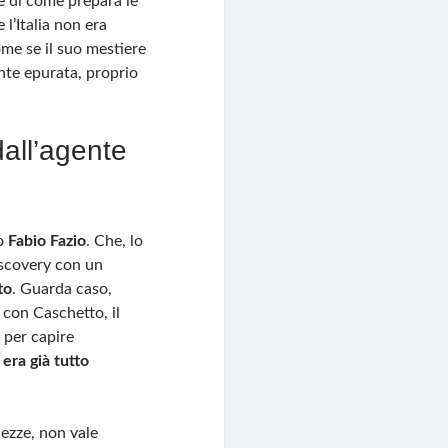
e di come prepara le
 l’Italia non era
come se il suo mestiere
nte epurata, proprio
dall’agente
o
Fabio Fazio
. Che, lo
iscovery con un
to
. Guarda caso,
 con Caschetto, il
 per capire
era già tutto
hezze, non vale