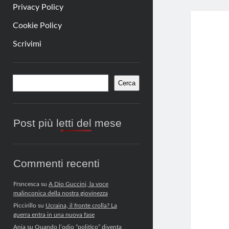
Privacy Policy
Cookie Policy
Scrivimi
Barra
Cerca
Cerca
laterale
Post più letti del mese
Commenti recenti
Frsncesca
su
A Dio Guccini, la voce
malinconica della nostra giovinezza
Piccirillo
su
Ucraina, il fronte crolla? La
guerra entra in una nuova fase
Anja
su
Quando l’odio “politico” diventa