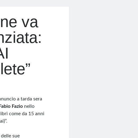
ne va
ziata:
AI
lete”
nnuncio a tarda sera
Fabio Fazio
nello
 libri come da 15 anni
i)”.
 delle sue