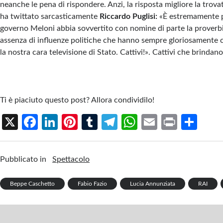
neanche le pena di rispondere. Anzi, la risposta migliore la trova
ha twittato sarcasticamente
Riccardo Puglisi:
«È estremamente p
governo Meloni abbia sovvertito con nomine di parte la proverbi
assenza di influenze politiche che hanno sempre gloriosamente ca
la nostra cara televisione di Stato. Cattivi!». Cattivi che brindano 
Ti è piaciuto questo post? Allora condividilo!
X
Fa
Li
Pi
T
Te
W
E
Pr
S
ce
n
nt
u
le
h
m
in
h
b
ke
er
m
gr
at
ail
t
ar
Pubblicato in
Spettacolo
o
dI
es
bl
a
s
e
o
n
t
r
m
A
Beppe Caschetto
Fabio Fazio
Lucia Annunziata
RAI
k
p
p