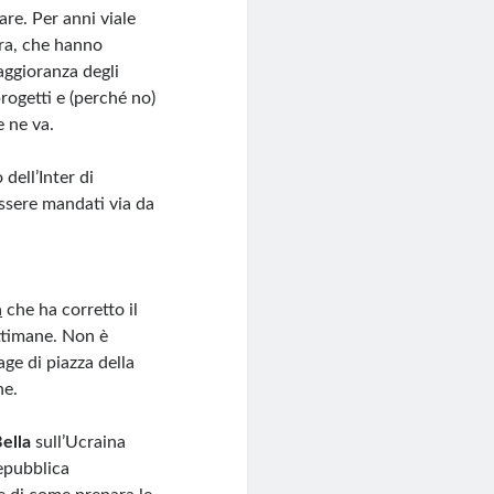
re. Per anni viale
tra, che hanno
aggioranza degli
rogetti e (perché no)
e ne va.
dell’Inter di
essere mandati via da
a
che ha corretto il
ettimane. Non è
ge di piazza della
ne.
ella
sull’Ucraina
Repubblica