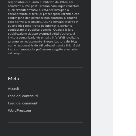
responsabile di quanto pubblicato dai lettori nei
commenti ai vari post. Saranno comunque cancellati
quelli ritenuti offensivi o lesivi dell’immagine o
dell’onorabilità di terzi, di genere spam, razzisti o che
contengano dati personali non conformi al rispetto
delle norme sulla privacy. Alcune immagini inserite in
questo blog sono tratte da Internet e, pertanto,
considerate di pubblico dominio. Qualora la loro
pubblicazione violasse eventuali diritti d’autore, vi
invito a comunicarlo via e-mail a info[at]dinovalle.it e
saranno immediatamente rimosse. L’autore del blog
non è responsabile dei siti collegati tramite link né del
loro contenuto, che può essere soggetto a variazioni
nel tempo.
Meta
Accedi
Feed dei contenuti
Feed dei commenti
WordPress.org