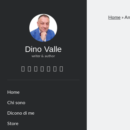
Home
»
An
Dino Valle
writer & author
twitter
bluesky
facebook
linkedin
pinterest
amazon
tumblr
Home
Chi sono
Dicono di me
Store