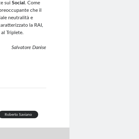
te sui
Social
. Come
reoccupante che il
ale neutralità e
ratterizzato la RAI,
al Triplete.
Salvatore Danise
Roberto Saviano