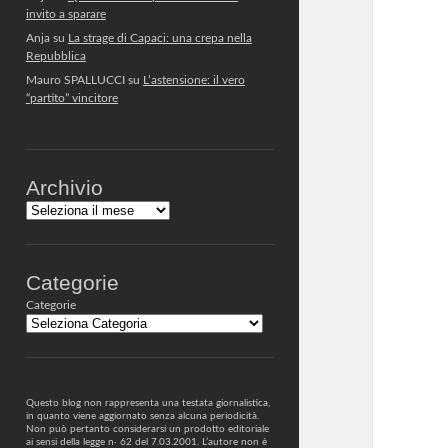
invito a sparare
Anja
su
La strage di Capaci: una crepa nella
Repubblica
Mauro SPALLUCCI
su
L’astensione: il vero
“partito” vincitore
Archivio
Archivi
Categorie
Categorie
Questo blog non rappresenta una testata giornalistica,
in quanto viene aggiornato senza alcuna periodicità.
Non può pertanto considerarsi un prodotto editoriale
ai sensi della legge n· 62 del 7.03.2001. L’autore non è