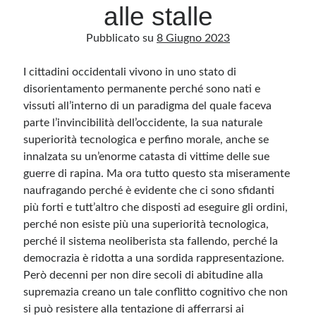
alle stalle
Pubblicato su
8 Giugno 2023
Archivio
Archivi
I cittadini occidentali vivono in uno stato di
disorientamento permanente perché sono nati e
vissuti all’interno di un paradigma del quale faceva
Categorie
parte l’invincibilità dell’occidente, la sua naturale
Categorie
superiorità tecnologica e perfino morale, anche se
innalzata su un’enorme catasta di vittime delle sue
guerre di rapina. Ma ora tutto questo sta miseramente
naufragando perché è evidente che ci sono sfidanti
Questo blog non rappresenta una testata giornalistica, in quanto viene aggiornato
più forti e tutt’altro che disposti ad eseguire gli ordini,
senza alcuna periodicità. Non può pertanto considerarsi un prodotto editoriale ai
sensi della legge n· 62 del 7.03.2001. L’autore non è responsabile di quanto
perché non esiste più una superiorità tecnologica,
pubblicato dai lettori nei commenti ai vari post. Saranno comunque cancellati quelli
perché il sistema neoliberista sta fallendo, perché la
ritenuti offensivi o lesivi dell’immagine o dell’onorabilità di terzi, di genere spam,
razzisti o che contengano dati personali non conformi al rispetto delle norme sulla
democrazia è ridotta a una sordida rappresentazione.
privacy. Alcune immagini inserite in questo blog sono tratte da Internet e, pertanto,
considerate di pubblico dominio. Qualora la loro pubblicazione violasse eventuali
Però decenni per non dire secoli di abitudine alla
diritti d’autore, vi invito a comunicarlo via e-mail a info[at]dinovalle.it e saranno
immediatamente rimosse. L’autore del blog non è responsabile dei siti collegati
supremazia creano un tale conflitto cognitivo che non
tramite link né del loro contenuto, che può essere soggetto a variazioni nel tempo.
si può resistere alla tentazione di afferrarsi ai