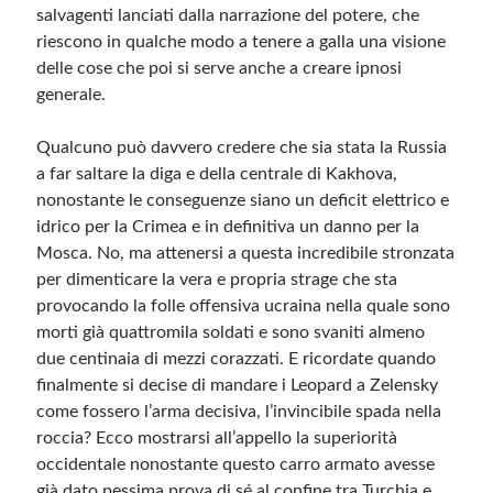
salvagenti lanciati dalla narrazione del potere, che
riescono in qualche modo a tenere a galla una visione
Meta
delle cose che poi si serve anche a creare ipnosi
generale.
Accedi
Feed dei contenuti
Qualcuno può davvero credere che sia stata la Russia
Feed dei commenti
a far saltare la diga e della centrale di Kakhova,
WordPress.org
nonostante le conseguenze siano un deficit elettrico e
idrico per la Crimea e in definitiva un danno per la
Mosca. No, ma attenersi a questa incredibile stronzata
per dimenticare la vera e propria strage che sta
provocando la folle offensiva ucraina nella quale sono
morti già quattromila soldati e sono svaniti almeno
due centinaia di mezzi corazzati. E ricordate quando
finalmente si decise di mandare i Leopard a Zelensky
come fossero l’arma decisiva, l’invincibile spada nella
roccia? Ecco mostrarsi all’appello la superiorità
occidentale nonostante questo carro armato avesse
già dato pessima prova di sé al confine tra Turchia e