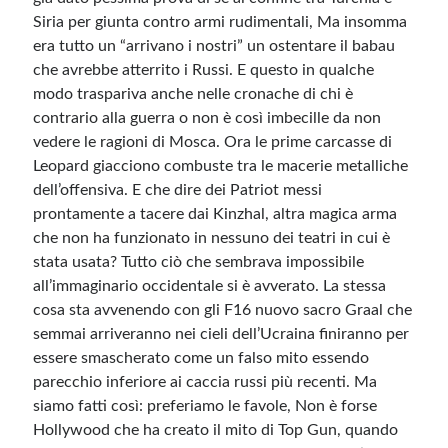
Siria per giunta contro armi rudimentali, Ma insomma
era tutto un “arrivano i nostri” un ostentare il babau
che avrebbe atterrito i Russi. E questo in qualche
modo traspariva anche nelle cronache di chi è
contrario alla guerra o non è così imbecille da non
vedere le ragioni di Mosca. Ora le prime carcasse di
Leopard giacciono combuste tra le macerie metalliche
dell’offensiva. E che dire dei Patriot messi
prontamente a tacere dai Kinzhal, altra magica arma
che non ha funzionato in nessuno dei teatri in cui è
stata usata? Tutto ciò che sembrava impossibile
all’immaginario occidentale si è avverato. La stessa
cosa sta avvenendo con gli F16 nuovo sacro Graal che
semmai arriveranno nei cieli dell’Ucraina finiranno per
essere smascherato come un falso mito essendo
parecchio inferiore ai caccia russi più recenti. Ma
siamo fatti così: preferiamo le favole, Non è forse
Hollywood che ha creato il mito di Top Gun, quando