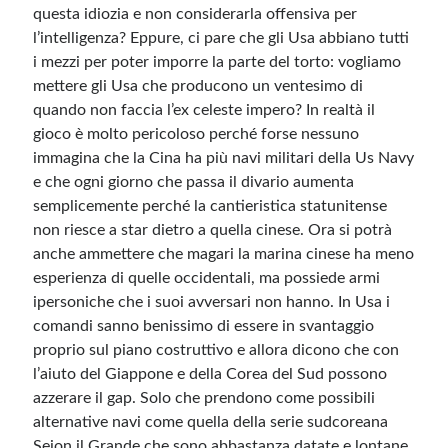
questa idiozia e non considerarla offensiva per
l’intelligenza? Eppure, ci pare che gli Usa abbiano tutti
i mezzi per poter imporre la parte del torto: vogliamo
mettere gli Usa che producono un ventesimo di
quando non faccia l’ex celeste impero? In realtà il
gioco è molto pericoloso perché forse nessuno
immagina che la Cina ha più navi militari della Us Navy
e che ogni giorno che passa il divario aumenta
semplicemente perché la cantieristica statunitense
non riesce a star dietro a quella cinese. Ora si potrà
anche ammettere che magari la marina cinese ha meno
esperienza di quelle occidentali, ma possiede armi
ipersoniche che i suoi avversari non hanno. In Usa i
comandi sanno benissimo di essere in svantaggio
proprio sul piano costruttivo e allora dicono che con
l’aiuto del Giappone e della Corea del Sud possono
azzerare il gap. Solo che prendono come possibili
alternative navi come quella della serie sudcoreana
Sejon il Grande che sono abbastanza datate e lontane