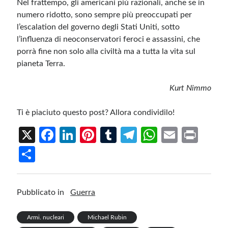
Nel frattempo, gli americani più razionali, anche se in
numero ridotto, sono sempre più preoccupati per
l’escalation del governo degli Stati Uniti, sotto
l’influenza di neoconservatori feroci e assassini, che
porrà fine non solo alla civiltà ma a tutta la vita sul
pianeta Terra.
Kurt Nimmo
Ti è piaciuto questo post? Allora condividilo!
X
Fa
Li
Pi
T
Te
W
E
Pr
ce
n
nt
u
le
h
m
in
S
b
ke
er
m
gr
at
ail
t
h
o
dI
es
bl
a
s
ar
Pubblicato in
Guerra
o
n
t
r
m
A
e
k
p
Armi. nucleari
Michael Rubin