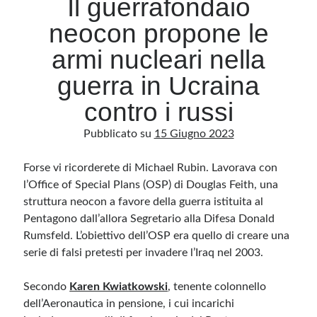
Il guerrafondaio
neocon propone le
Archivio
armi nucleari nella
Archivi
guerra in Ucraina
contro i russi
Categorie
Pubblicato su
15 Giugno 2023
Categorie
Forse vi ricorderete di Michael Rubin. Lavorava con
l’Office of Special Plans (OSP) di Douglas Feith, una
struttura neocon a favore della guerra istituita al
Questo blog non rappresenta una testata giornalistica, in quanto viene aggiornato
senza alcuna periodicità. Non può pertanto considerarsi un prodotto editoriale ai
Pentagono dall’allora Segretario alla Difesa Donald
sensi della legge n· 62 del 7.03.2001. L’autore non è responsabile di quanto
pubblicato dai lettori nei commenti ai vari post. Saranno comunque cancellati quelli
Rumsfeld. L’obiettivo dell’OSP era quello di creare una
ritenuti offensivi o lesivi dell’immagine o dell’onorabilità di terzi, di genere spam,
razzisti o che contengano dati personali non conformi al rispetto delle norme sulla
serie di falsi pretesti per invadere l’Iraq nel 2003.
privacy. Alcune immagini inserite in questo blog sono tratte da Internet e, pertanto,
considerate di pubblico dominio. Qualora la loro pubblicazione violasse eventuali
diritti d’autore, vi invito a comunicarlo via e-mail a info[at]dinovalle.it e saranno
Secondo
Karen Kwiatkowski
, tenente colonnello
immediatamente rimosse. L’autore del blog non è responsabile dei siti collegati
tramite link né del loro contenuto, che può essere soggetto a variazioni nel tempo.
dell’Aeronautica in pensione, i cui incarichi