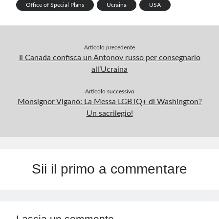
p
Office of Special Plans
Ucraina
USA
Articolo precedente
Il Canada confisca un Antonov russo per consegnarlo
all’Ucraina
Articolo successivo
Monsignor Viganò: La Messa LGBTQ+ di Washington?
Un sacrilegio!
Sii il primo a commentare
Lascia un commento