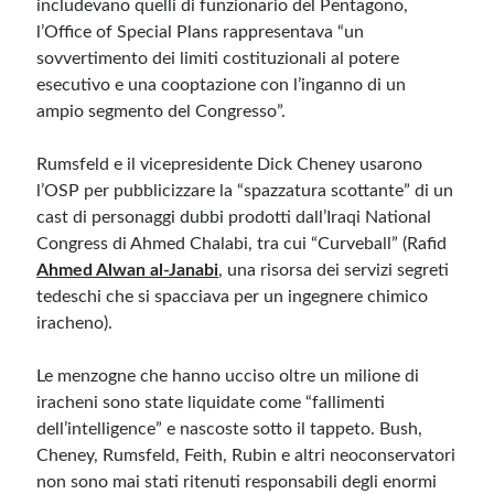
includevano quelli di funzionario del Pentagono,
l’Office of Special Plans rappresentava “un
Meta
sovvertimento dei limiti costituzionali al potere
esecutivo e una cooptazione con l’inganno di un
Accedi
ampio segmento del Congresso”.
Feed dei contenuti
Feed dei commenti
Rumsfeld e il vicepresidente Dick Cheney usarono
WordPress.org
l’OSP per pubblicizzare la “spazzatura scottante” di
u
n
cast di personaggi dubbi prodotti dall’Iraqi National
Congress di Ahmed Chalabi, tra cui “Curveball” (Rafid
Ahmed Alwan al-Janabi
, una risorsa dei servizi segreti
tedeschi che si spacciava per un ingegnere chimico
iracheno).
Le menzogne che hanno ucciso oltre un milione di
iracheni sono state liquidate come “fallimenti
dell’intelligence” e nascoste sotto il tappeto. Bush,
Cheney, Rumsfeld, Feith, Rubin e altri neoconservatori
non sono mai stati ritenuti responsabili degli enormi