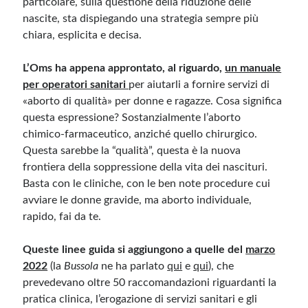
particolare, sulla questione della riduzione delle
nascite, sta dispiegando una strategia sempre più
chiara, esplicita e decisa.
Meta
Accedi
L’Oms
ha appena approntato, al riguardo,
un manuale
Feed dei contenuti
per operatori sanitari
per aiutarli a fornire servizi di
Feed dei commenti
«aborto di qualità» per donne e ragazze. Cosa significa
WordPress.org
questa espressione? Sostanzialmente l’aborto
chimico-farmaceutico, anziché quello chirurgico.
Questa sarebbe la “qualità”, questa è la nuova
frontiera della soppressione della vita dei nascituri.
Basta con le cliniche, con le ben note procedure cui
avviare le donne gravide, ma aborto individuale,
rapido, fai da te.
Queste linee guida si aggiungono a quelle del
marzo
2022
(la
Bussola
ne ha parlato
qui
e
qui
), che
prevedevano oltre 50 raccomandazioni riguardanti la
pratica clinica, l’erogazione di servizi sanitari e gli