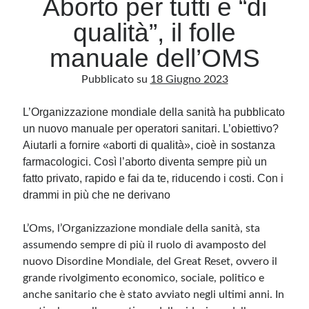
Aborto per tutti e “di
qualità”, il folle
Archivio
manuale dell’OMS
Archivi
Pubblicato su
18 Giugno 2023
L’Organizzazione mondiale della sanità ha pubblicato
Categorie
un nuovo manuale per operatori sanitari. L’obiettivo?
Categorie
Aiutarli a fornire «aborti di qualità», cioè in sostanza
farmacologici. Così l’aborto diventa sempre più un
fatto privato, rapido e fai da te, riducendo i costi. Con i
drammi in più che ne derivano
Questo blog non rappresenta una testata giornalistica, in quanto viene aggiornato
senza alcuna periodicità. Non può pertanto considerarsi un prodotto editoriale ai
sensi della legge n· 62 del 7.03.2001. L’autore non è responsabile di quanto
pubblicato dai lettori nei commenti ai vari post. Saranno comunque cancellati quelli
L’Oms, l’Organizzazione mondiale della sanità, sta
ritenuti offensivi o lesivi dell’immagine o dell’onorabilità di terzi, di genere spam,
assumendo sempre di più il ruolo di avamposto del
razzisti o che contengano dati personali non conformi al rispetto delle norme sulla
privacy. Alcune immagini inserite in questo blog sono tratte da Internet e, pertanto,
nuovo Disordine Mondiale, del Great Reset, ovvero il
considerate di pubblico dominio. Qualora la loro pubblicazione violasse eventuali
diritti d’autore, vi invito a comunicarlo via e-mail a info[at]dinovalle.it e saranno
grande rivolgimento economico, sociale, politico e
immediatamente rimosse. L’autore del blog non è responsabile dei siti collegati
tramite link né del loro contenuto, che può essere soggetto a variazioni nel tempo.
anche sanitario che è stato avviato negli ultimi anni. In