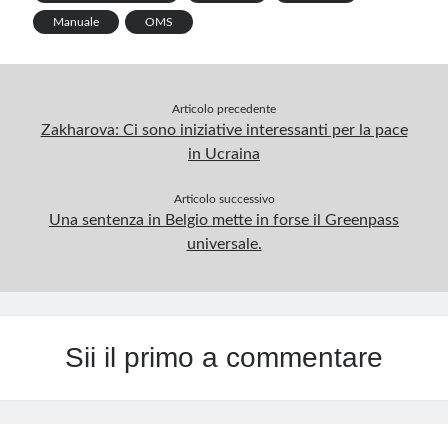
r
Manuale
OMS
o
d
r
r
r
A
e
o
I
e
a
p
k
n
s
m
p
Articolo precedente
t
Zakharova: Ci sono iniziative interessanti per la pace
in Ucraina
Articolo successivo
Una sentenza in Belgio mette in forse il Greenpass
universale.
Sii il primo a commentare