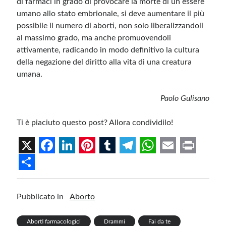
di farmaci in grado di provocare la morte di un essere
umano allo stato embrionale, si deve aumentare il più
possibile il numero di aborti, non solo liberalizzandoli
al massimo grado, ma anche promuovendoli
attivamente, radicando in modo definitivo la cultura
della negazione del diritto alla vita di una creatura
umana.
Paolo Gulisano
Ti è piaciuto questo post? Allora condividilo!
X
F
L
P
T
T
W
E
P
a
i
i
u
e
h
m
r
S
c
n
n
m
l
a
a
i
h
Pubblicato in
Aborto
e
k
t
b
e
t
i
n
a
b
e
e
l
g
s
l
t
Aborti farmacologici
Drammi
Fai da te