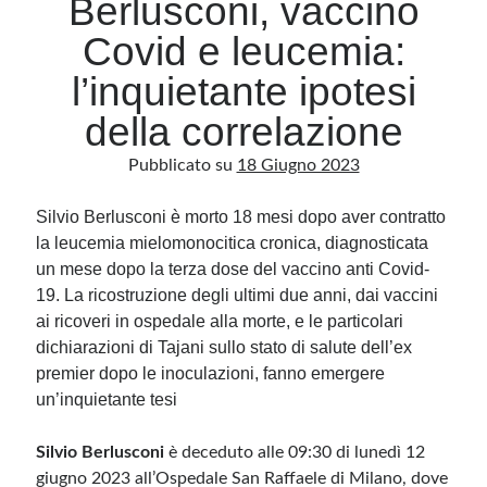
Berlusconi, vaccino
Covid e leucemia:
Archivio
l’inquietante ipotesi
Archivi
della correlazione
Pubblicato su
18 Giugno 2023
Categorie
Categorie
Silvio Berlusconi è morto 18 mesi dopo aver contratto
la leucemia mielomonocitica cronica, diagnosticata
un mese dopo la terza dose del vaccino anti Covid-
19. La ricostruzione degli ultimi due anni, dai vaccini
Questo blog non rappresenta una testata giornalistica, in quanto viene aggiornato
ai ricoveri in ospedale alla morte, e le particolari
senza alcuna periodicità. Non può pertanto considerarsi un prodotto editoriale ai
sensi della legge n· 62 del 7.03.2001. L’autore non è responsabile di quanto
dichiarazioni di Tajani sullo stato di salute dell’ex
pubblicato dai lettori nei commenti ai vari post. Saranno comunque cancellati quelli
ritenuti offensivi o lesivi dell’immagine o dell’onorabilità di terzi, di genere spam,
premier dopo le inoculazioni, fanno emergere
razzisti o che contengano dati personali non conformi al rispetto delle norme sulla
un’inquietante tesi
privacy. Alcune immagini inserite in questo blog sono tratte da Internet e, pertanto,
considerate di pubblico dominio. Qualora la loro pubblicazione violasse eventuali
diritti d’autore, vi invito a comunicarlo via e-mail a info[at]dinovalle.it e saranno
immediatamente rimosse. L’autore del blog non è responsabile dei siti collegati
Silvio Berlusconi
è deceduto alle 09:30 di lunedì 12
tramite link né del loro contenuto, che può essere soggetto a variazioni nel tempo.
giugno 2023 all’Ospedale San Raffaele di Milano, dove