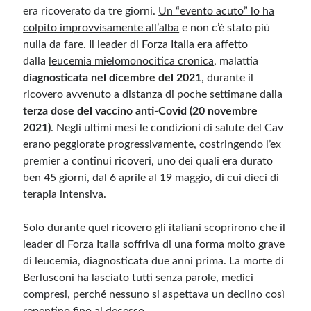
era ricoverato da tre giorni.
Un “evento acuto” lo ha
colpito improvvisamente all’alba
e non c’è stato più
Meta
nulla da fare. Il leader di Forza Italia era affetto
Accedi
dalla
leucemia mielomonocitica cronica
, malattia
Feed dei contenuti
diagnosticata nel dicembre del 2021
, durante il
Feed dei commenti
ricovero avvenuto a distanza di poche settimane dalla
WordPress.org
terza dose del vaccino anti-Covid (20 novembre
2021)
. Negli ultimi mesi le condizioni di salute del Cav
erano peggiorate progressivamente, costringendo l’ex
premier a continui ricoveri, uno dei quali era durato
ben 45 giorni, dal 6 aprile al 19 maggio, di cui dieci di
terapia intensiva.
Solo durante quel ricovero gli italiani scoprirono che il
leader di Forza Italia soffriva di una forma molto grave
di leucemia, diagnosticata due anni prima. La morte di
Berlusconi ha lasciato tutti senza parole, medici
compresi, perché nessuno si aspettava un declino così