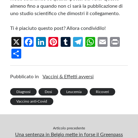
almeno fino a quando non ci sarà la pubblicazione di
uno studio scientifico che dimostri il collegamento.
Ti è piaciuto questo post? Allora condividilo!
X
Fa
Li
Pi
T
Te
W
E
Pr
ce
n
nt
u
le
h
m
in
S
b
ke
er
m
gr
at
ail
t
h
o
dI
es
bl
a
s
ar
Pubblicato in
Vaccini & Effetti avversi
o
n
t
r
m
A
e
k
p
Diagnosi
Dosi
Leucemia
Ricoveri
p
Vaccino anti-Covid
Articolo precedente
Una sentenza in Belgio mette in forse il Greenpass