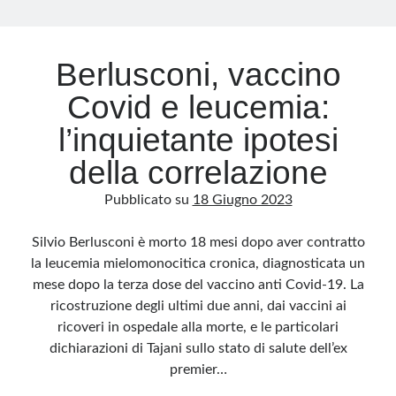
Archivio
Berlusconi, vaccino
Archivi
Covid e leucemia:
l’inquietante ipotesi
Categorie
della correlazione
Categorie
Pubblicato su
18 Giugno 2023
Silvio Berlusconi è morto 18 mesi dopo aver contratto
Questo blog non rappresenta una testata giornalistica, in quanto viene aggiornato
la leucemia mielomonocitica cronica, diagnosticata un
senza alcuna periodicità. Non può pertanto considerarsi un prodotto editoriale ai
sensi della legge n· 62 del 7.03.2001. L’autore non è responsabile di quanto
mese dopo la terza dose del vaccino anti Covid-19. La
pubblicato dai lettori nei commenti ai vari post. Saranno comunque cancellati quelli
ritenuti offensivi o lesivi dell’immagine o dell’onorabilità di terzi, di genere spam,
ricostruzione degli ultimi due anni, dai vaccini ai
razzisti o che contengano dati personali non conformi al rispetto delle norme sulla
privacy. Alcune immagini inserite in questo blog sono tratte da Internet e, pertanto,
ricoveri in ospedale alla morte, e le particolari
considerate di pubblico dominio. Qualora la loro pubblicazione violasse eventuali
diritti d’autore, vi invito a comunicarlo via e-mail a info[at]dinovalle.it e saranno
dichiarazioni di Tajani sullo stato di salute dell’ex
immediatamente rimosse. L’autore del blog non è responsabile dei siti collegati
premier…
tramite link né del loro contenuto, che può essere soggetto a variazioni nel tempo.