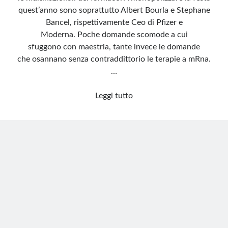
quest’anno sono soprattutto Albert Bourla e Stephane
Bancel, rispettivamente Ceo di Pfizer e
Moderna. Poche domande scomode a cui
sfuggono con maestria, tante invece le domande
che osannano senza contraddittorio le terapie a mRna.
…
A
Leggi tutto
Davos
Moderna
e
Pfizer
presentano
il
loro
nuovo
business