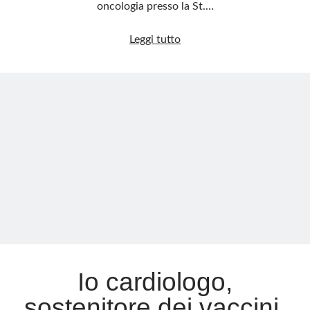
oncologia presso la St.…
Vaccino
Leggi tutto
e
tumori:
l’allarme
dell’oncologo
“pentito”
Io cardiologo,
sostenitore dei vaccini,