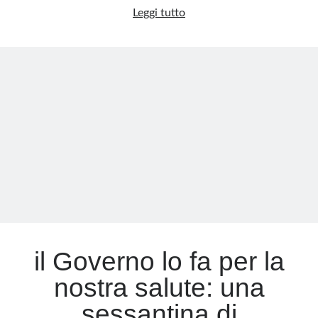
Berlusconi,
Leggi tutto
vaccino
Meta
Covid
Accedi
e
Feed dei contenuti
leucemia:
Feed dei commenti
l’inquietante
WordPress.org
ipotesi
della
correlazione
il Governo lo fa per la
nostra salute: una
sessantina di