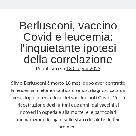
Archivio
Berlusconi, vaccino
Archivi
Covid e leucemia:
l’inquietante ipotesi
Categorie
della correlazione
Categorie
Pubblicato su
18 Giugno 2023
Silvio Berlusconi è morto 18 mesi dopo aver contratto
Questo blog non rappresenta una testata giornalistica, in quanto viene aggiornato
la leucemia mielomonocitica cronica, diagnosticata un
senza alcuna periodicità. Non può pertanto considerarsi un prodotto editoriale ai
sensi della legge n· 62 del 7.03.2001. L’autore non è responsabile di quanto
mese dopo la terza dose del vaccino anti Covid-19. La
pubblicato dai lettori nei commenti ai vari post. Saranno comunque cancellati quelli
ritenuti offensivi o lesivi dell’immagine o dell’onorabilità di terzi, di genere spam,
ricostruzione degli ultimi due anni, dai vaccini ai
razzisti o che contengano dati personali non conformi al rispetto delle norme sulla
privacy. Alcune immagini inserite in questo blog sono tratte da Internet e, pertanto,
ricoveri in ospedale alla morte, e le particolari
considerate di pubblico dominio. Qualora la loro pubblicazione violasse eventuali
diritti d’autore, vi invito a comunicarlo via e-mail a info[at]dinovalle.it e saranno
dichiarazioni di Tajani sullo stato di salute dell’ex
immediatamente rimosse. L’autore del blog non è responsabile dei siti collegati
premier…
tramite link né del loro contenuto, che può essere soggetto a variazioni nel tempo.