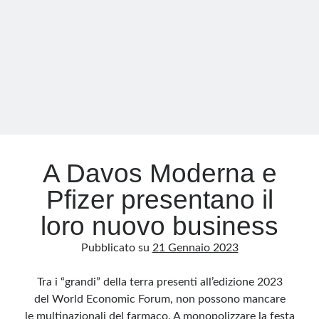
vi
spiego
perché
ho
cambiato
idea
A Davos Moderna e
Pfizer presentano il
loro nuovo business
Pubblicato su
21 Gennaio 2023
Tra i “grandi” della terra presenti all’edizione 2023
del World Economic Forum, non possono mancare
le multinazionali del farmaco. A monopolizzare la festa