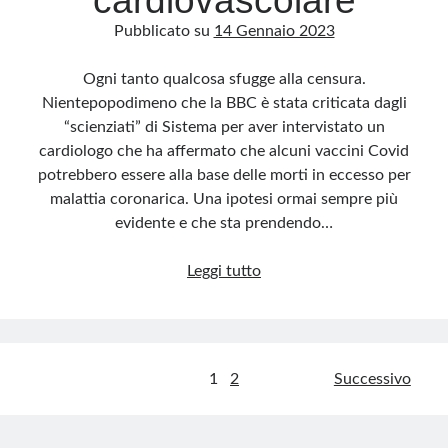
cardiovascolare
Pubblicato su
14 Gennaio 2023
Ogni tanto qualcosa sfugge alla censura.
Nientepopodimeno che la BBC è stata criticata dagli
“scienziati” di Sistema per aver intervistato un
cardiologo che ha affermato che alcuni vaccini Covid
potrebbero essere alla base delle morti in eccesso per
malattia coronarica. Una ipotesi ormai sempre più
evidente e che sta prendendo…
Intervista-
Leggi tutto
scandalo
alla
BBC:
I
Paginazione
1
2
Successivo
vaccini
degli
comportano
un