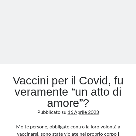
per
la
nostra
salute:
una
sessantina
di
inoculazioni
per
tutti
nell’arco
Vaccini per il Covid, fu
della
veramente “un atto di
vita
amore”?
Pubblicato su
16 Aprile 2023
Molte persone, obbligate contro la loro volontà a
vaccinarsi, sono state violate nel proprio corpo I