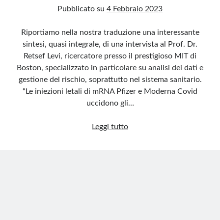
Pubblicato su
4 Febbraio 2023
Riportiamo nella nostra traduzione una interessante
sintesi, quasi integrale, di una intervista al Prof. Dr.
Retsef Levi, ricercatore presso il prestigioso MIT di
Boston, specializzato in particolare su analisi dei dati e
gestione del rischio, soprattutto nel sistema sanitario.
“Le iniezioni letali di mRNA Pfizer e Moderna Covid
uccidono gli…
Le
Leggi tutto
iniezioni
di
mRNA
Pfizer
e
Moderna
Covid