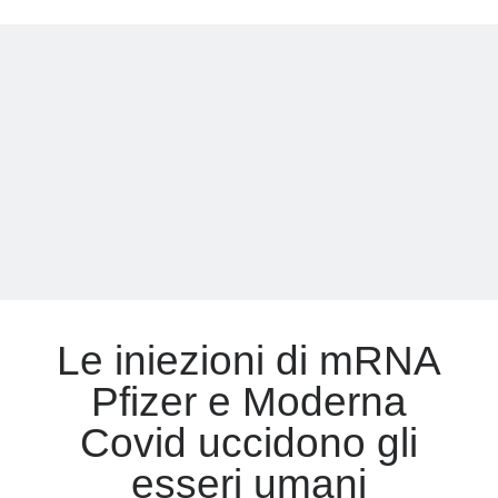
taciuto
la
verità:
ecco
i
documenti
segreti
sui
vaccini
Le iniezioni di mRNA
Pfizer e Moderna
Covid uccidono gli
esseri umani