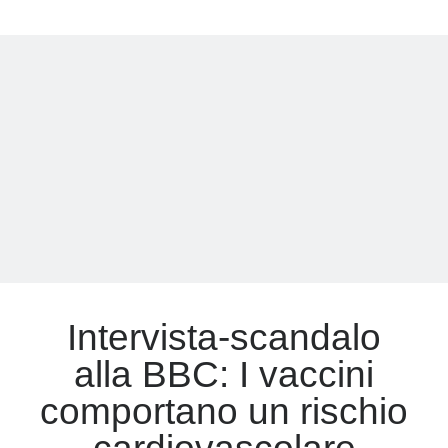
la
paura
che
fa
crescere
i
profitti
di
Pfizer
Intervista-scandalo
alla BBC: I vaccini
comportano un rischio