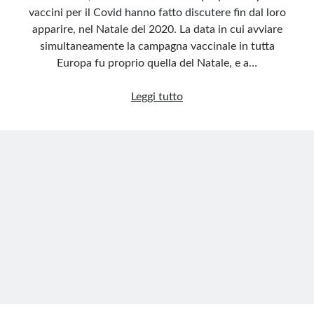
vaccini per il Covid hanno fatto discutere fin dal loro
apparire, nel Natale del 2020. La data in cui avviare
simultaneamente la campagna vaccinale in tutta
Europa fu proprio quella del Natale, e a…
Vaccini
Leggi tutto
per
il
Covid,
fu
veramente
“un
atto
di
amore”?