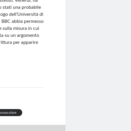
tesso. Venerdì, ha
o stati una probabile
logo dell’Università di
la BBC abbia permesso
 sulla misura in cui
ista su un argomento
ittura per apparire
iovascolare