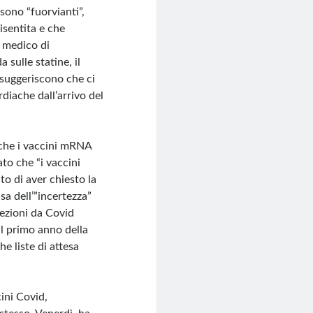
sono “fuorvianti”,
isentita e che
l medico di
 sulle statine, il
 suggeriscono che ci
rdiache dall’arrivo del
 che i vaccini mRNA
to che “i vaccini
o di aver chiesto la
sa dell’”incertezza”
fezioni da Covid
l primo anno della
he liste di attesa
cini Covid,