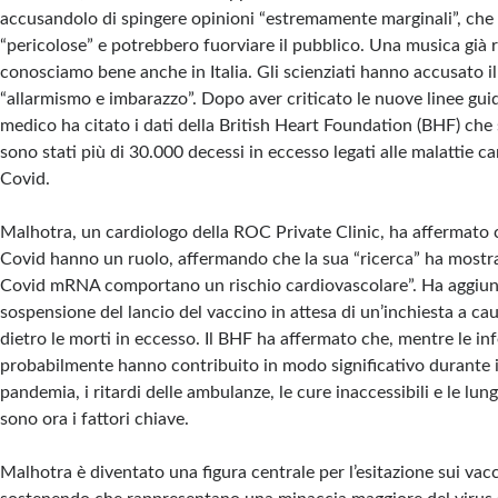
accusandolo di spingere opinioni “estremamente marginali”, che 
“pericolose” e potrebbero fuorviare il pubblico. Una musica già r
conosciamo bene anche in Italia. Gli scienziati hanno accusato i
“allarmismo e imbarazzo”. Dopo aver criticato le nuove linee guida
medico ha citato i dati della British Heart Foundation (BHF) che
sono stati più di 30.000 decessi in eccesso legati alle malattie ca
Covid.
Malhotra, un cardiologo della ROC Private Clinic, ha affermato
Covid hanno un ruolo, affermando che la sua “ricerca” ha mostra
Covid mRNA comportano un rischio cardiovascolare”. Ha aggiunt
sospensione del lancio del vaccino in attesa di un’inchiesta a cau
dietro le morti in eccesso. Il BHF ha affermato che, mentre le in
probabilmente hanno contribuito in modo significativo durante i
pandemia, i ritardi delle ambulanze, le cure inaccessibili e le lung
sono ora i fattori chiave.
Malhotra è diventato una figura centrale per l’esitazione sui vac