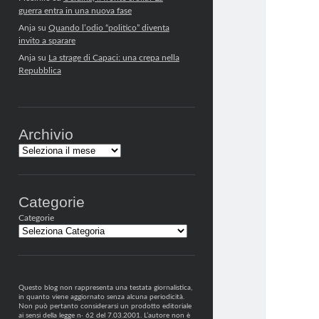
guerra entra in una nuova fase
Anja
su
Quando l’odio “politico” diventa
invito a sparare
Anja
su
La strage di Capaci: una crepa nella
Repubblica
Archivio
Archivi
Categorie
Categorie
Questo blog non rappresenta una testata giornalistica,
in quanto viene aggiornato senza alcuna periodicità.
Non può pertanto considerarsi un prodotto editoriale
ai sensi della legge n· 62 del 7.03.2001. L’autore non è