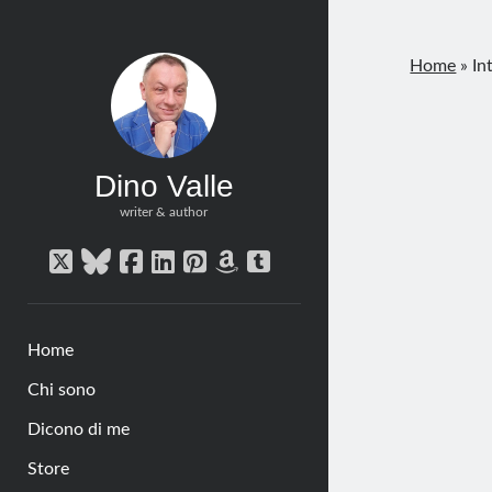
Home
»
In
Dino Valle
writer & author
twitter
bluesky
facebook
linkedin
pinterest
amazon
tumblr
Home
Chi sono
Dicono di me
Store