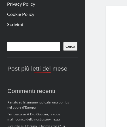
Privacy Policy
Cookie Policy
Scrivimi
Barra
Cerca
Cerca
laterale
Post più letti del mese
Commenti recenti
Renato
su
Islamismo radicale, una bomba
nel cuore d’Europa
Frsncesca
su
A Dio Guccini, la voce
malinconica della nostra giovinezza
Piccirillo
su
Ucraina, il fronte crolla? La