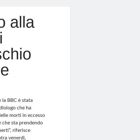
o alla
i
schio
re
 la BBC è stata
rdiologo che ha
elle morti in eccesso
 e che sta prendendo
rti”, riferisce
tra venerdì,