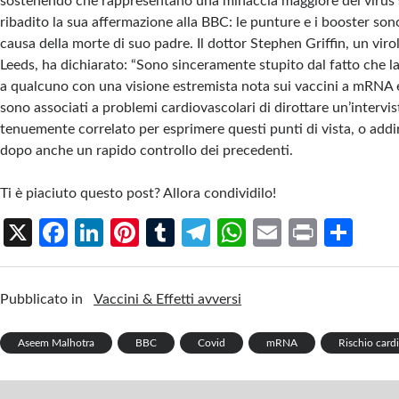
sostenendo che rappresentano una minaccia maggiore del virus s
ribadito la sua affermazione alla BBC: le punture e i booster son
causa della morte di suo padre. Il dottor Stephen Griffin, un viro
Leeds, ha dichiarato: “Sono sinceramente stupito dal fatto che 
a qualcuno con una visione estremista nota sui vaccini a mRNA e
sono associati a problemi cardiovascolari di dirottare un’interv
tenuemente correlato per esprimere questi punti di vista, o addir
dopo anche un rapido controllo dei precedenti.
Ti è piaciuto questo post? Allora condividilo!
X
Fa
Li
Pi
T
Te
W
E
Pr
S
ce
n
nt
u
le
h
m
in
h
b
ke
er
m
gr
at
ail
t
ar
Pubblicato in
Vaccini & Effetti avversi
o
dI
es
bl
a
s
e
o
n
t
r
m
A
Aseem Malhotra
BBC
Covid
mRNA
Rischio card
k
p