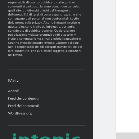
responsabile di quanto pubblicato dai lettori nei
commenti ai vari post. Saranno comunque cancellati
quelli ritenuti offensivi o lesivi dell’immagine o
dell’onorabilità di terzi, di genere spam, razzisti o che
contengano dati personali non conformi al rispetto
delle norme sulla privacy. Alcune immagini inserite in
questo blog sono tratte da Internet e, pertanto,
considerate di pubblico dominio. Qualora la loro
pubblicazione violasse eventuali diritti d’autore, vi
invito a comunicarlo via e-mail a info[at]dinovalle.it e
saranno immediatamente rimosse. L’autore del blog
non è responsabile dei siti collegati tramite link né del
loro contenuto, che può essere soggetto a variazioni
nel tempo.
Meta
Accedi
Feed dei contenuti
Feed dei commenti
WordPress.org