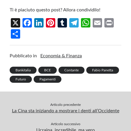
Ti è piaciuto questo post? Allora condividilo!
X
Fa
Li
Pi
T
Te
W
E
Pr
ce
n
nt
u
le
h
m
in
S
b
ke
er
m
gr
at
ail
t
h
o
dI
es
bl
a
s
ar
Pubblicato in
Economia & Finanza
o
n
t
r
m
A
e
k
p
Bankitalia
BCE
Contante
Fabio Panetta
p
Futuro
Pagamenti
Articolo precedente
La Cina sta iniziando a mostrare i denti all’Occidente
Articolo successivo
Ucraina, incredibile, ma vero