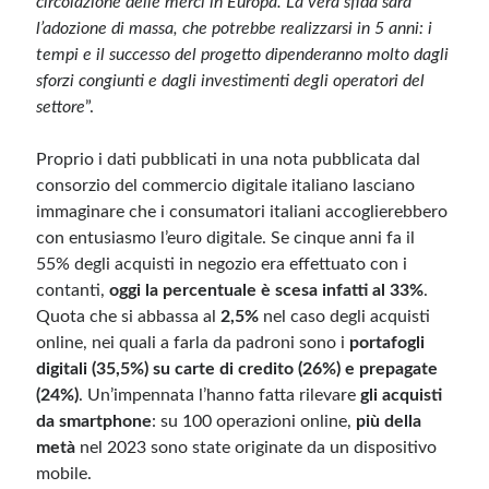
circolazione delle merci in Europa. La vera sfida sarà
l’adozione di massa, che potrebbe realizzarsi in 5 anni: i
tempi e il successo del progetto dipenderanno molto dagli
sforzi congiunti e dagli investimenti degli operatori del
settore
”.
Proprio i dati pubblicati in una nota pubblicata dal
consorzio del commercio digitale italiano lasciano
immaginare che i consumatori italiani accoglierebbero
con entusiasmo l’euro digitale. Se cinque anni fa il
55% degli acquisti in negozio era effettuato con i
contanti,
oggi la percentuale è scesa infatti al 33%
.
Quota che si abbassa al
2,5%
nel caso degli acquisti
online, nei quali a farla da padroni sono i
portafogli
digitali (35,5%) su carte di credito (26%) e prepagate
(24%)
. Un’impennata l’hanno fatta rilevare
gli acquisti
da smartphone
: su 100 operazioni online,
più della
metà
nel 2023 sono state originate da un dispositivo
mobile.