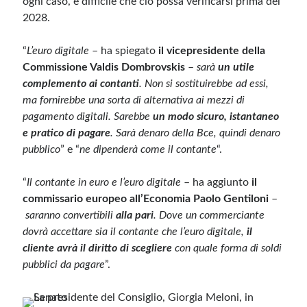
ogni caso, è difficile che ciò possa verificarsi prima del
2028.
“
L’euro digitale
– ha spiegato
il vicepresidente della
Commissione Valdis Dombrovskis
–
sarà
un
utile
complemento ai contanti
. Non si sostituirebbe ad essi,
ma fornirebbe una sorta di alternativa ai mezzi di
pagamento digitali. Sarebbe
un modo sicuro, istantaneo
e pratico di pagare
. Sarà denaro della Bce, quindi denaro
pubblico
” e “
ne dipenderà come il contante
“.
“
Il contante in euro e l’euro digitale
– ha aggiunto
il
commissario europeo all’Economia Paolo Gentiloni
–
saranno convertibili
alla pari
. Dove un commerciante
dovrà accettare sia il contante che l’euro digitale,
il
cliente avrà il diritto di scegliere
con quale forma di soldi
pubblici da pagare
”.