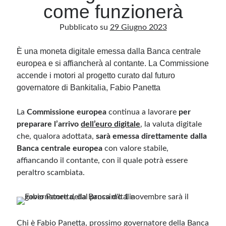
come funzionerà
Pubblicato su
29 Giugno 2023
Archivio
Archivi
È una moneta digitale emessa dalla Banca centrale
europea e si affiancherà al contante. La Commissione
accende i motori al progetto curato dal futuro
Categorie
governatore di Bankitalia, Fabio Panetta
Categorie
La
Commissione europea
continua a lavorare
per
preparare l’arrivo
dell’euro digitale
, la valuta digitale
che, qualora adottata,
sarà emessa direttamente dalla
Questo blog non rappresenta una testata giornalistica, in quanto viene aggiornato
Banca centrale europea
con valore stabile,
senza alcuna periodicità. Non può pertanto considerarsi un prodotto editoriale ai
sensi della legge n· 62 del 7.03.2001. L’autore non è responsabile di quanto
affiancando il contante, con il quale potrà essere
pubblicato dai lettori nei commenti ai vari post. Saranno comunque cancellati quelli
peraltro scambiata.
ritenuti offensivi o lesivi dell’immagine o dell’onorabilità di terzi, di genere spam,
razzisti o che contengano dati personali non conformi al rispetto delle norme sulla
privacy. Alcune immagini inserite in questo blog sono tratte da Internet e, pertanto,
considerate di pubblico dominio. Qualora la loro pubblicazione violasse eventuali
diritti d’autore, vi invito a comunicarlo via e-mail a info[at]dinovalle.it e saranno
immediatamente rimosse. L’autore del blog non è responsabile dei siti collegati
tramite link né del loro contenuto, che può essere soggetto a variazioni nel tempo.
Chi è Fabio Panetta, prossimo governatore della Banca