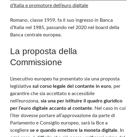
d’Italia e promotore dell’euro digitale
Meta
Romano, classe 1959, fa il suo ingresso in Banca
Accedi
d’Italia nel 1985, passando nel 2020 nel board della
Feed dei contenuti
Banca centrale europea.
Feed dei commenti
WordPress.org
La proposta della
Commissione
L’esecutivo europeo ha presentato sia una proposta
legislativa
sul corso legale del contante in euro
, per
garantire che sia accettato e accessibile
nell’eurozona,
sia una per istituire il quadro giuridico
per l’euro digitale accanto al contante
. Nel caso in cui
l’iter dovesse portare all’approvazione da parte di
Parlamento e Consiglio europeo, sarà la Bce a
scegliere
se e quando emettere la moneta digitale
. In