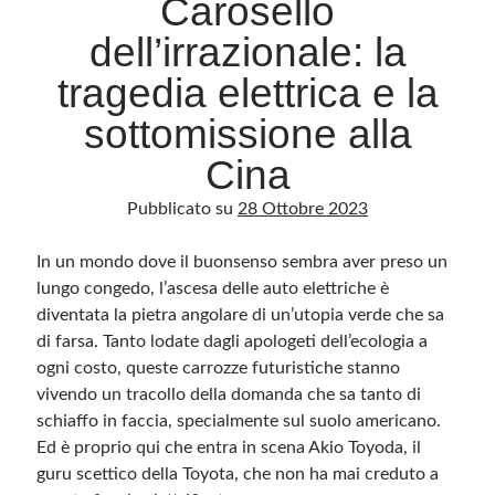
Carosello
dell’irrazionale: la
Archivio
tragedia elettrica e la
Archivi
sottomissione alla
Cina
Categorie
Pubblicato su
28 Ottobre 2023
Categorie
In un mondo dove il buonsenso sembra aver preso un
lungo congedo, l’ascesa delle auto elettriche è
diventata la pietra angolare di un’utopia verde che sa
Questo blog non rappresenta una testata giornalistica, in quanto viene aggiornato
senza alcuna periodicità. Non può pertanto considerarsi un prodotto editoriale ai
di farsa. Tanto lodate dagli apologeti dell’ecologia a
sensi della legge n· 62 del 7.03.2001. L’autore non è responsabile di quanto
pubblicato dai lettori nei commenti ai vari post. Saranno comunque cancellati quelli
ogni costo, queste carrozze futuristiche stanno
ritenuti offensivi o lesivi dell’immagine o dell’onorabilità di terzi, di genere spam,
razzisti o che contengano dati personali non conformi al rispetto delle norme sulla
vivendo un tracollo della domanda che sa tanto di
privacy. Alcune immagini inserite in questo blog sono tratte da Internet e, pertanto,
schiaffo in faccia, specialmente sul suolo americano.
considerate di pubblico dominio. Qualora la loro pubblicazione violasse eventuali
diritti d’autore, vi invito a comunicarlo via e-mail a info[at]dinovalle.it e saranno
Ed è proprio qui che entra in scena Akio Toyoda, il
immediatamente rimosse. L’autore del blog non è responsabile dei siti collegati
tramite link né del loro contenuto, che può essere soggetto a variazioni nel tempo.
guru scettico della Toyota, che non ha mai creduto a