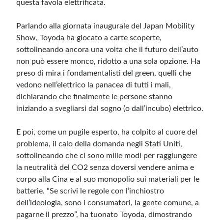
questa favola elettrificata.
Meta
Parlando alla giornata inaugurale del Japan Mobility
Show, Toyoda ha giocato a carte scoperte,
Accedi
sottolineando ancora una volta che il futuro dell’auto
Feed dei contenuti
non può essere monco, ridotto a una sola opzione. Ha
Feed dei commenti
preso di mira i fondamentalisti del green, quelli che
WordPress.org
vedono nell’elettrico la panacea di tutti i mali,
dichiarando che finalmente le persone stanno
iniziando a svegliarsi dal sogno (o dall’incubo) elettrico.
E poi, come un pugile esperto, ha colpito al cuore del
problema, il calo della domanda negli Stati Uniti,
sottolineando che ci sono mille modi per raggiungere
la neutralità del CO2 senza doversi vendere anima e
corpo alla Cina e al suo monopolio sui materiali per le
batterie. “Se scrivi le regole con l’inchiostro
dell’ideologia, sono i consumatori, la gente comune, a
pagarne il prezzo”, ha tuonato Toyoda, dimostrando