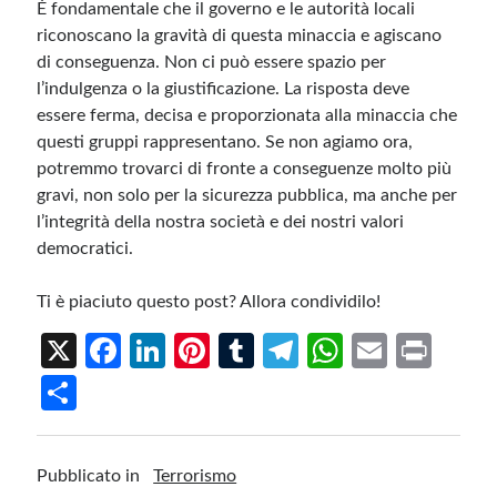
È fondamentale che il governo e le autorità locali
riconoscano la gravità di questa minaccia e agiscano
di conseguenza. Non ci può essere spazio per
l’indulgenza o la giustificazione. La risposta deve
essere ferma, decisa e proporzionata alla minaccia che
questi gruppi rappresentano. Se non agiamo ora,
potremmo trovarci di fronte a conseguenze molto più
gravi, non solo per la sicurezza pubblica, ma anche per
l’integrità della nostra società e dei nostri valori
democratici.
Ti è piaciuto questo post? Allora condividilo!
X
Fa
Li
Pi
T
Te
W
E
Pr
ce
n
nt
u
le
h
m
in
S
b
ke
er
m
gr
at
ail
t
h
o
dI
es
bl
a
s
ar
Pubblicato in
Terrorismo
o
n
t
r
m
A