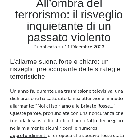
All’ombra del
terrorismo: il risveglio
Archivio
inquietante di un
Archivi
passato violento
Pubblicato su
11 Dicembre 2023
Categorie
Categorie
L’allarme suona forte e chiaro: un
risveglio preoccupante delle strategie
terroristiche
Questo blog non rappresenta una testata giornalistica, in quanto viene aggiornato
Un anno fa, durante una trasmissione televisiva, una
senza alcuna periodicità. Non può pertanto considerarsi un prodotto editoriale ai
sensi della legge n· 62 del 7.03.2001. L’autore non è responsabile di quanto
dichiarazione ha catturato la mia attenzione in modo
pubblicato dai lettori nei commenti ai vari post. Saranno comunque cancellati quelli
ritenuti offensivi o lesivi dell’immagine o dell’onorabilità di terzi, di genere spam,
allarmante: “Noi ci ispiriamo alle Brigate Rosse…”
razzisti o che contengano dati personali non conformi al rispetto delle norme sulla
Queste parole, pronunciate con una noncuranza che
privacy. Alcune immagini inserite in questo blog sono tratte da Internet e, pertanto,
considerate di pubblico dominio. Qualora la loro pubblicazione violasse eventuali
trasuda insensibilità storica, hanno fatto riecheggiare
diritti d’autore, vi invito a comunicarlo via e-mail a info[at]dinovalle.it e saranno
immediatamente rimosse. L’autore del blog non è responsabile dei siti collegati
nella mia mente alcuni ricordi e
numerosi
tramite link né del loro contenuto, che può essere soggetto a variazioni nel tempo.
approfondimenti
di un’epoca che speravo fosse stata