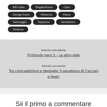
e
k
p
Bill Gates
Brigate Rosse
Clero
p
George Soros
Minaccia
Paura
Sabotaggio
Teppismo
Vandalismo
Violenza
Articolo precedente
Profondo nero 5 – Le altre sigle
Articolo successivo
Tra contraddizioni e ideologie: il paradosso di Cacciari
e Negri
Sii il primo a commentare