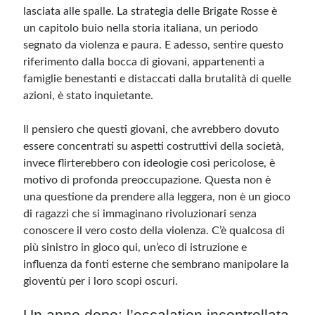
lasciata alle spalle. La strategia delle Brigate Rosse è
un capitolo buio nella storia italiana, un periodo
Meta
segnato da violenza e paura. E adesso, sentire questo
Accedi
riferimento dalla bocca di giovani, appartenenti a
Feed dei contenuti
famiglie benestanti e distaccati dalla brutalità di quelle
Feed dei commenti
azioni, è stato inquietante.
WordPress.org
Il pensiero che questi giovani, che avrebbero dovuto
essere concentrati su aspetti costruttivi della società,
invece flirterebbero con ideologie così pericolose, è
motivo di profonda preoccupazione. Questa non è
una questione da prendere alla leggera, non è un gioco
di ragazzi che si immaginano rivoluzionari senza
conoscere il vero costo della violenza. C’è qualcosa di
più sinistro in gioco qui, un’eco di istruzione e
influenza da fonti esterne che sembrano manipolare la
gioventù per i loro scopi oscuri.
Un anno dopo: l’escalation incontrollata