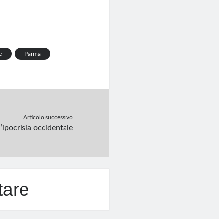
e
Parma
Articolo successivo
l’ipocrisia occidentale
tare