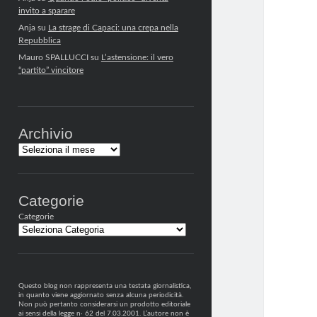
invito a sparare
Anja
su
La strage di Capaci: una crepa nella
Repubblica
Mauro SPALLUCCI
su
L’astensione: il vero
“partito” vincitore
Archivio
Archivi
Categorie
Categorie
Questo blog non rappresenta una testata giornalistica,
in quanto viene aggiornato senza alcuna periodicità.
Non può pertanto considerarsi un prodotto editoriale
ai sensi della legge n· 62 del 7.03.2001. L’autore non è