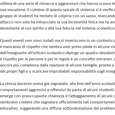
vittima di una serie di minacce e aggressioni che hanno scosso 
sua vocazione. Il culmine di questa spirale di violenza si è verif
gruppo di studenti ha tentato di colpirla con un sasso, mancan
attacco non solo ha minacciato la sua incolumità fisica ma ha a
devastante al suo spirito e alla sua fiducia nel sistema scolastico
Questi eventi non sono isolati ma si inseriscono in un contesto 
e mancanza di rispetto che sembra aver preso piede in alcune cla
dell’insegnante all’istituto scolastico dipinge un quadro desolan
il rispetto per le persone e per le regole è un concetto estraneo,
ancora più complessa dalla reazione di alcune famiglie, pronte a 
dei propri figli e a scaricare improbabili responsabilità sugli inse
La stessa docente aveva già segnalato, alla fine dell’anno scolas
comportamenti aggressivi e offensivi da parte di alcuni studenti.
emerge con preoccupante chiarezza è l’atteggiamento di alcuni c
sembrano credere che segnalare ufficialmente tali comportamen
educativo, suggerendo una diffusa sottovalutazione del problem