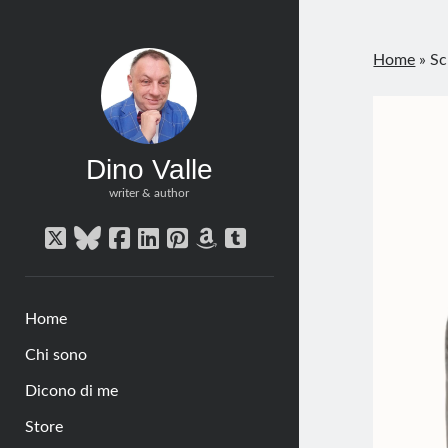
Home
»
Sc
Dino Valle
writer & author
twitter
bluesky
facebook
linkedin
pinterest
amazon
tumblr
Home
Chi sono
Dicono di me
Store