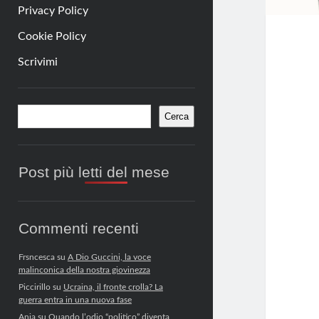
Privacy Policy
Cookie Policy
Scrivimi
Barra
Cerca
Cerca
laterale
Post più letti del mese
Commenti recenti
Frsncesca
su
A Dio Guccini, la voce
malinconica della nostra giovinezza
Piccirillo
su
Ucraina, il fronte crolla? La
guerra entra in una nuova fase
Anja
su
Quando l’odio “politico” diventa