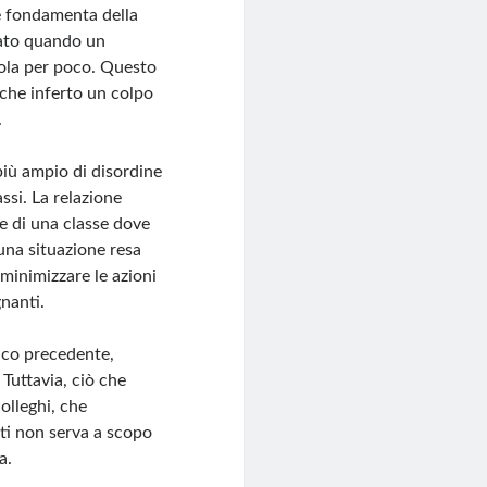
le fondamenta della
icato quando un
dola per poco. Questo
nche inferto un colpo
.
più ampio di disordine
ssi. La relazione
te di una classe dove
 una situazione resa
minimizzare le azioni
gnanti.
tico precedente,
 Tuttavia, ciò che
olleghi, che
ti non serva a scopo
a.