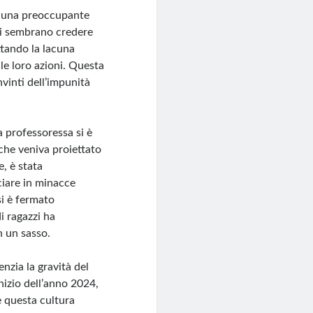
la una preoccupante
ssi sembrano credere
ttando la lacuna
 le loro azioni. Questa
nvinti dell’impunità
a professoressa si è
che veniva proiettato
e, è stata
ciare in minacce
si è fermato
i ragazzi ha
n un sasso.
enzia la gravità del
inizio dell’anno 2024,
e questa cultura