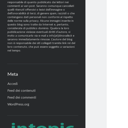
responsabile di quanto pubblicato dai lettori nei
commenti ai vari post. Saranno comunque cancellati
quelli ritenuti offensivi o lesivi dell’immagine o
dell’onorabilità di terzi, di genere spam, razzisti o che
contengano dati personali non conformi al rispetto
delle norme sulla privacy. Alcune immagini inserite in
questo blog sono tratte da Internet e, pertanto,
considerate di pubblico dominio. Qualora la loro
pubblicazione violasse eventuali diritti d’autore, vi
invito a comunicarlo via e-mail a info[at]dinovalle.it e
saranno immediatamente rimosse. L’autore del blog
non è responsabile dei siti collegati tramite link né del
loro contenuto, che può essere soggetto a variazioni
nel tempo.
Meta
Accedi
Feed dei contenuti
Feed dei commenti
WordPress.org