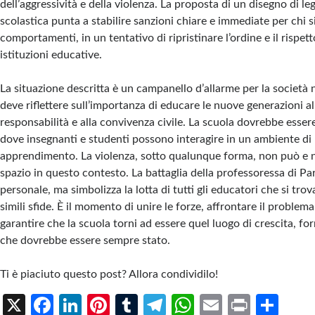
dell’aggressività e della violenza. La proposta di un disegno di le
scolastica punta a stabilire sanzioni chiare e immediate per chi s
comportamenti, in un tentativo di ripristinare l’ordine e il rispett
istituzioni educative.
La situazione descritta è un campanello d’allarme per la società 
deve riflettere sull’importanza di educare le nuove generazioni al 
responsabilità e alla convivenza civile. La scuola dovrebbe esser
dove insegnanti e studenti possono interagire in un ambiente di
apprendimento. La violenza, sotto qualunque forma, non può e 
spazio in questo contesto. La battaglia della professoressa di P
personale, ma simbolizza la lotta di tutti gli educatori che si tro
simili sfide. È il momento di unire le forze, affrontare il problema
garantire che la scuola torni ad essere quel luogo di crescita, f
che dovrebbe essere sempre stato.
Ti è piaciuto questo post? Allora condividilo!
X
Fa
Li
Pi
T
Te
W
E
Pr
S