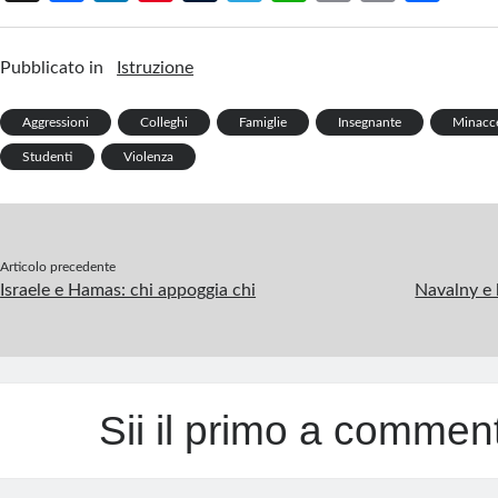
ce
n
nt
u
le
h
m
in
h
b
ke
er
m
gr
at
ail
t
ar
Pubblicato in
Istruzione
o
dI
es
bl
a
s
e
o
n
t
r
m
A
Aggressioni
Colleghi
Famiglie
Insegnante
Minacc
k
p
Studenti
Violenza
p
Articolo precedente
Israele e Hamas: chi appoggia chi
Navalny e 
Sii il primo a commen