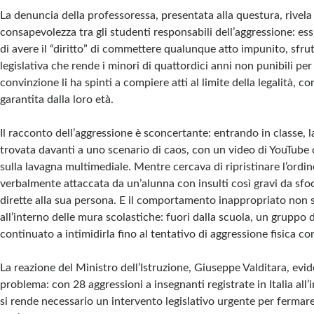
La denuncia della professoressa, presentata alla questura, rive
consapevolezza tra gli studenti responsabili dell’aggressione: e
di avere il “diritto” di commettere qualunque atto impunito, sfru
legislativa che rende i minori di quattordici anni non punibili per
convinzione li ha spinti a compiere atti al limite della legalità, co
garantita dalla loro età.
Il racconto dell’aggressione è sconcertante: entrando in classe, l
trovata davanti a uno scenario di caos, con un video di YouTube 
sulla lavagna multimediale. Mentre cercava di ripristinare l’ordin
verbalmente attaccata da un’alunna con insulti così gravi da sfo
dirette alla sua persona. E il comportamento inappropriato non 
all’interno delle mura scolastiche: fuori dalla scuola, un gruppo d
continuato a intimidirla fino al tentativo di aggressione fisica co
La reazione del Ministro dell’Istruzione, Giuseppe Valditara, evid
problema: con 28 aggressioni a insegnanti registrate in Italia all’
si rende necessario un intervento legislativo urgente per fermar