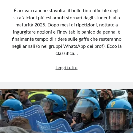
È arrivato anche stavolta: il bollettino ufficiale degli
strafalcioni più esilaranti sfornati dagli studenti alla
maturità 2025. Dopo mesi di ripetizioni, nottate a
ingurgitare nozioni e l’inevitabile panico da penna, è
finalmente tempo di ridere sulle gaffe che resteranno
negli annali (o nei gruppi WhatsApp dei prof). Ecco la
classifica…
Maturità
Leggi tutto
2025:
gaffe
da
Oscar
e
Nobel
inaspettati