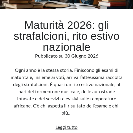
Archivio
Maturità 2026: gli
Archivi
strafalcioni, rito estivo
nazionale
Categorie
Pubblicato su
30 Giugno 2026
Categorie
Ogni anno è la stessa storia. Finiscono gli esami di
maturità e, insieme ai voti, arriva l’attesissima raccolta
degli strafalcioni. È quasi un rito estivo nazionale, al
Questo blog non rappresenta una testata giornalistica, in quanto viene aggiornato
senza alcuna periodicità. Non può pertanto considerarsi un prodotto editoriale ai
pari del tormentone musicale, delle autostrade
sensi della legge n· 62 del 7.03.2001. L’autore non è responsabile di quanto
pubblicato dai lettori nei commenti ai vari post. Saranno comunque cancellati quelli
intasate e dei servizi televisivi sulle temperature
ritenuti offensivi o lesivi dell’immagine o dell’onorabilità di terzi, di genere spam,
razzisti o che contengano dati personali non conformi al rispetto delle norme sulla
africane. C’è chi aspetta il risultato dell’esame e chi,
privacy. Alcune immagini inserite in questo blog sono tratte da Internet e, pertanto,
considerate di pubblico dominio. Qualora la loro pubblicazione violasse eventuali
più…
diritti d’autore, vi invito a comunicarlo via e-mail a info[at]dinovalle.it e saranno
immediatamente rimosse. L’autore del blog non è responsabile dei siti collegati
tramite link né del loro contenuto, che può essere soggetto a variazioni nel tempo.
Maturità
Leggi tutto