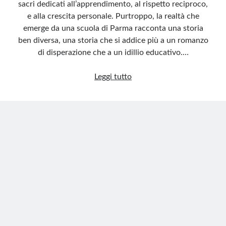
sacri dedicati all’apprendimento, al rispetto reciproco,
e alla crescita personale. Purtroppo, la realtà che
emerge da una scuola di Parma racconta una storia
ben diversa, una storia che si addice più a un romanzo
di disperazione che a un idillio educativo.…
Scuola,
Leggi tutto
quando
l’aula
diventa
un
campo
di
battaglia