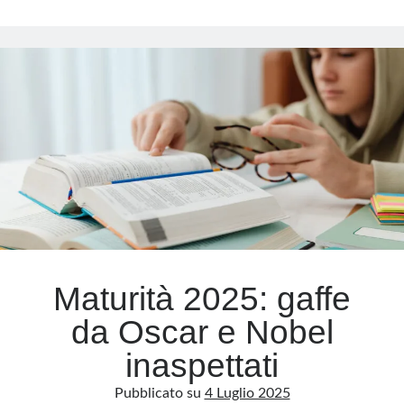
2026:
gli
Meta
strafalcioni,
rito
Accedi
estivo
Feed dei contenuti
nazionale
Feed dei commenti
WordPress.org
Maturità 2025: gaffe
da Oscar e Nobel
inaspettati
Pubblicato su
4 Luglio 2025