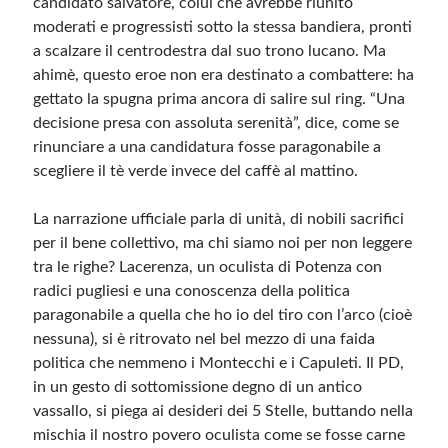
candidato salvatore, colui che avrebbe riunito
moderati e progressisti sotto la stessa bandiera, pronti
a scalzare il centrodestra dal suo trono lucano. Ma
Meta
ahimè, questo eroe non era destinato a combattere: ha
Accedi
gettato la spugna prima ancora di salire sul ring. “Una
Feed dei contenuti
decisione presa con assoluta serenità”, dice, come se
Feed dei commenti
rinunciare a una candidatura fosse paragonabile a
WordPress.org
scegliere il tè verde invece del caffè al mattino.
La narrazione ufficiale parla di unità, di nobili sacrifici
per il bene collettivo, ma chi siamo noi per non leggere
tra le righe? Lacerenza, un oculista di Potenza con
radici pugliesi e una conoscenza della politica
paragonabile a quella che ho io del tiro con l’arco (cioè
nessuna), si è ritrovato nel bel mezzo di una faida
politica che nemmeno i Montecchi e i Capuleti. Il PD,
in un gesto di sottomissione degno di un antico
vassallo, si piega ai desideri dei 5 Stelle, buttando nella
mischia il nostro povero oculista come se fosse carne