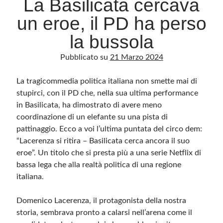
La Basilicata cercava
un eroe, il PD ha perso
Archivio
la bussola
Archivi
Pubblicato su
21 Marzo 2024
La tragicommedia politica italiana non smette mai di
Categorie
stupirci, con il PD che, nella sua ultima performance
Categorie
in Basilicata, ha dimostrato di avere meno
coordinazione di un elefante su una pista di
pattinaggio. Ecco a voi l’ultima puntata del circo dem:
“Lacerenza si ritira – Basilicata cerca ancora il suo
Questo blog non rappresenta una testata giornalistica, in quanto viene aggiornato
senza alcuna periodicità. Non può pertanto considerarsi un prodotto editoriale ai
eroe”. Un titolo che si presta più a una serie Netflix di
sensi della legge n· 62 del 7.03.2001. L’autore non è responsabile di quanto
pubblicato dai lettori nei commenti ai vari post. Saranno comunque cancellati quelli
bassa lega che alla realtà politica di una regione
ritenuti offensivi o lesivi dell’immagine o dell’onorabilità di terzi, di genere spam,
italiana.
razzisti o che contengano dati personali non conformi al rispetto delle norme sulla
privacy. Alcune immagini inserite in questo blog sono tratte da Internet e, pertanto,
considerate di pubblico dominio. Qualora la loro pubblicazione violasse eventuali
diritti d’autore, vi invito a comunicarlo via e-mail a info[at]dinovalle.it e saranno
Domenico Lacerenza, il protagonista della nostra
immediatamente rimosse. L’autore del blog non è responsabile dei siti collegati
tramite link né del loro contenuto, che può essere soggetto a variazioni nel tempo.
storia, sembrava pronto a calarsi nell’arena come il