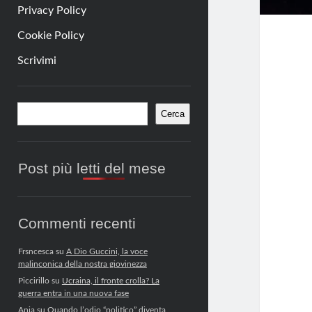
Privacy Policy
Cookie Policy
Scrivimi
Barra
Cerca
Cerca
laterale
Post più letti del mese
Commenti recenti
Frsncesca
su
A Dio Guccini, la voce
malinconica della nostra giovinezza
Piccirillo
su
Ucraina, il fronte crolla? La
guerra entra in una nuova fase
Anja
su
Quando l’odio “politico” diventa