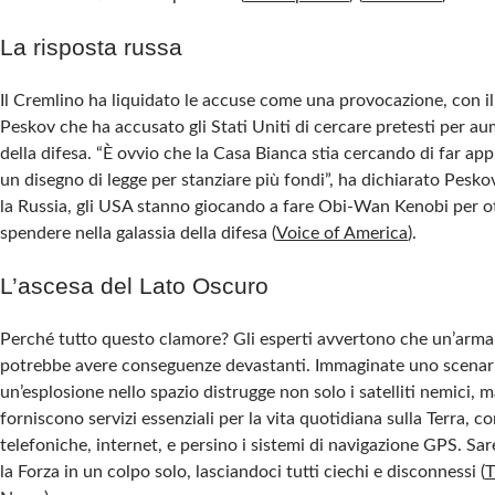
La risposta russa
Il Cremlino ha liquidato le accuse come una provocazione, con i
Peskov che ha accusato gli Stati Uniti di cercare pretesti per au
della difesa. “È ovvio che la Casa Bianca stia cercando di far a
un disegno di legge per stanziare più fondi”, ha dichiarato Pes
la Russia, gli USA stanno giocando a fare Obi-Wan Kenobi per ot
spendere nella galassia della difesa​
(
Voice of America
)
​.
L’ascesa del Lato Oscuro
Perché tutto questo clamore? Gli esperti avvertono che un’arm
potrebbe avere conseguenze devastanti. Immaginate uno scenari
un’esplosione nello spazio distrugge non solo i satelliti nemici, 
forniscono servizi essenziali per la vita quotidiana sulla Terra, 
telefoniche, internet, e persino i sistemi di navigazione GPS. 
la Forza in un colpo solo, lasciandoci tutti ciechi e disconnessi​
(
T