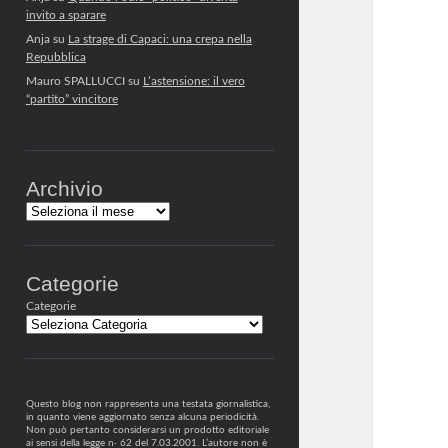
invito a sparare
Anja
su
La strage di Capaci: una crepa nella
Repubblica
Mauro SPALLUCCI
su
L’astensione: il vero
“partito” vincitore
Archivio
Archivi
Categorie
Categorie
Questo blog non rappresenta una testata giornalistica,
in quanto viene aggiornato senza alcuna periodicità.
Non può pertanto considerarsi un prodotto editoriale
ai sensi della legge n· 62 del 7.03.2001. L’autore non è