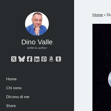
Home
»
St
Dino Valle
writer & author
twitter
bluesky
facebook
linkedin
pinterest
amazon
tumblr
Home
Chi sono
Dicono di me
Store