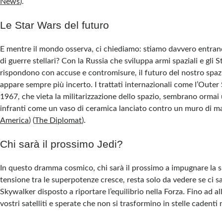
News
)
​.
Le Star Wars del futuro
E mentre il mondo osserva, ci chiediamo: stiamo davvero entran
di guerre stellari? Con la Russia che sviluppa armi spaziali e gli S
rispondono con accuse e contromisure, il futuro del nostro spaz
appare sempre più incerto. I trattati internazionali come l’Outer
1967, che vieta la militarizzazione dello spazio, sembrano ormai
infranti come un vaso di ceramica lanciato contro un muro di ma
America
)
(
The Diplomat
)
​.
Chi sarà il prossimo Jedi?
In questo dramma cosmico, chi sarà il prossimo a impugnare la s
tensione tra le superpotenze cresce, resta solo da vedere se ci s
Skywalker disposto a riportare l’equilibrio nella Forza. Fino ad all
vostri satelliti e sperate che non si trasformino in stelle cadenti 