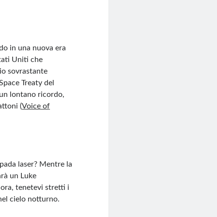
do in una nuova era
tati Uniti che
io sovrastante
 Space Treaty del
 un lontano ricordo,
ttoni​
(
Voice of
pada laser? Mentre la
arà un Luke
ora, tenetevi stretti i
nel cielo notturno.