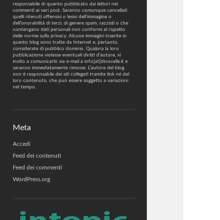
responsabile di quanto pubblicato dai lettori nei
commenti ai vari post. Saranno comunque cancellati
quelli ritenuti offensivi o lesivi dell’immagine o
dell’onorabilità di terzi, di genere spam, razzisti o che
contengano dati personali non conformi al rispetto
delle norme sulla privacy. Alcune immagini inserite in
questo blog sono tratte da Internet e, pertanto,
considerate di pubblico dominio. Qualora la loro
pubblicazione violasse eventuali diritti d’autore, vi
invito a comunicarlo via e-mail a info[at]dinovalle.it e
saranno immediatamente rimosse. L’autore del blog
non è responsabile dei siti collegati tramite link né del
loro contenuto, che può essere soggetto a variazioni
nel tempo.
Meta
Accedi
Feed dei contenuti
Feed dei commenti
WordPress.org