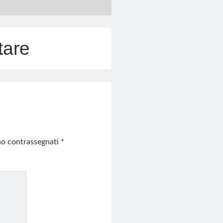
tare
ono contrassegnati
*