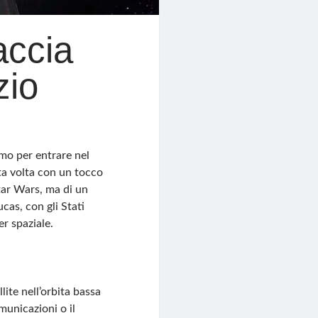
accia
zio
amo per entrare nel
sta volta con un tocco
tar Wars, ma di un
cas, con gli Stati
er spaziale.
lite nell’orbita bassa
omunicazioni o il