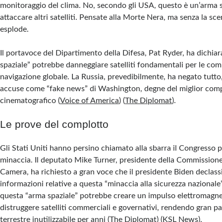
monitoraggio del clima. No, secondo gli USA, questo è un’arma s
attaccare altri satelliti. Pensate alla Morte Nera, ma senza la sc
esplode.
Il portavoce del Dipartimento della Difesa, Pat Ryder, ha dichia
spaziale” potrebbe danneggiare satelliti fondamentali per le com
navigazione globale. La Russia, prevedibilmente, ha negato tutto
accuse come “fake news” di Washington, degne del miglior com
cinematografico​
(
Voice of America
)
(
The Diplomat
)
​.
Le prove del complotto
Gli Stati Uniti hanno persino chiamato alla sbarra il Congresso p
minaccia. Il deputato Mike Turner, presidente della Commissione 
Camera, ha richiesto a gran voce che il presidente Biden declassif
informazioni relative a questa “minaccia alla sicurezza nazionale
questa “arma spaziale” potrebbe creare un impulso elettromagn
distruggere satelliti commerciali e governativi, rendendo gran par
terrestre inutilizzabile per anni​
(
The Diplomat
)
(
KSL News
)
​.