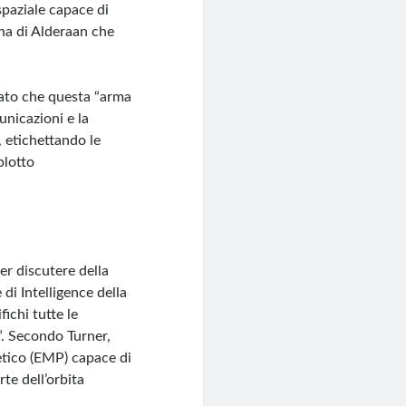
paziale capace di
ena di Alderaan che
rato che questa “arma
unicazioni e la
, etichettando le
plotto
er discutere della
di Intelligence della
ichi tutte le
”. Secondo Turner,
etico (EMP) capace di
te dell’orbita