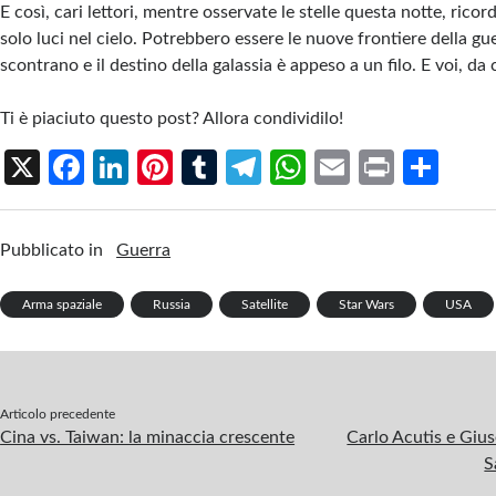
E così, cari lettori, mentre osservate le stelle questa notte, rico
solo luci nel cielo. Potrebbero essere le nuove frontiere della gue
scontrano e il destino della galassia è appeso a un filo. E voi, da
Ti è piaciuto questo post? Allora condividilo!
X
Fa
Li
Pi
T
Te
W
E
Pr
S
ce
n
nt
u
le
h
m
in
h
b
ke
er
m
gr
at
ail
t
ar
Pubblicato in
Guerra
o
dI
es
bl
a
s
e
o
n
t
r
m
A
Arma spaziale
Russia
Satellite
Star Wars
USA
k
p
p
Articolo precedente
Cina vs. Taiwan: la minaccia crescente
Carlo Acutis e Giu
S