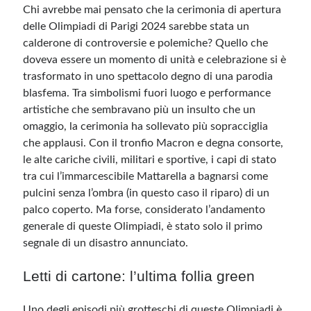
Chi avrebbe mai pensato che la cerimonia di apertura
delle Olimpiadi di Parigi 2024 sarebbe stata un
Meta
calderone di controversie e polemiche? Quello che
doveva essere un momento di unità e celebrazione si è
Accedi
trasformato in uno spettacolo degno di una parodia
Feed dei contenuti
blasfema. Tra simbolismi fuori luogo e performance
Feed dei commenti
artistiche che sembravano più un insulto che un
WordPress.org
omaggio, la cerimonia ha sollevato più sopracciglia
che applausi. Con il tronfio Macron e degna consorte,
le alte cariche civili, militari e sportive, i capi di stato
tra cui l’immarcescibile Mattarella a bagnarsi come
pulcini senza l’ombra (in questo caso il riparo) di un
palco coperto. Ma forse, considerato l’andamento
generale di queste Olimpiadi, è stato solo il primo
segnale di un disastro annunciato.
Letti di cartone: l’ultima follia green
Uno degli episodi più grotteschi di queste Olimpiadi è