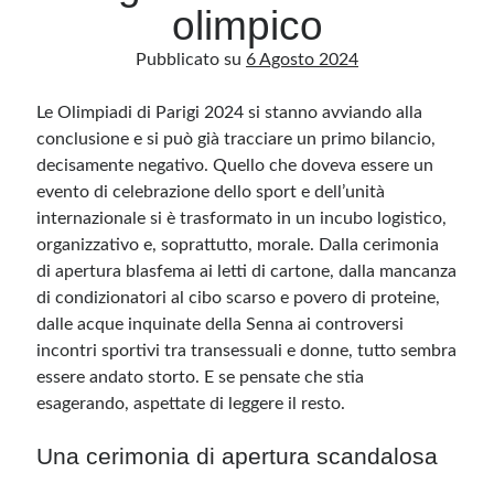
olimpico
Pubblicato su
6 Agosto 2024
Archivio
Archivi
Le Olimpiadi di Parigi 2024 si stanno avviando alla
conclusione e si può già tracciare un primo bilancio,
decisamente negativo. Quello che doveva essere un
Categorie
evento di celebrazione dello sport e dell’unità
Categorie
internazionale si è trasformato in un incubo logistico,
organizzativo e, soprattutto, morale. Dalla cerimonia
di apertura blasfema ai letti di cartone, dalla mancanza
di condizionatori al cibo scarso e povero di proteine,
Questo blog non rappresenta una testata giornalistica, in quanto viene aggiornato
dalle acque inquinate della Senna ai controversi
senza alcuna periodicità. Non può pertanto considerarsi un prodotto editoriale ai
sensi della legge n· 62 del 7.03.2001. L’autore non è responsabile di quanto
incontri sportivi tra transessuali e donne, tutto sembra
pubblicato dai lettori nei commenti ai vari post. Saranno comunque cancellati quelli
essere andato storto. E se pensate che stia
ritenuti offensivi o lesivi dell’immagine o dell’onorabilità di terzi, di genere spam,
razzisti o che contengano dati personali non conformi al rispetto delle norme sulla
esagerando, aspettate di leggere il resto.
privacy. Alcune immagini inserite in questo blog sono tratte da Internet e, pertanto,
considerate di pubblico dominio. Qualora la loro pubblicazione violasse eventuali
diritti d’autore, vi invito a comunicarlo via e-mail a info[at]dinovalle.it e saranno
immediatamente rimosse. L’autore del blog non è responsabile dei siti collegati
Una cerimonia di apertura scandalosa
tramite link né del loro contenuto, che può essere soggetto a variazioni nel tempo.