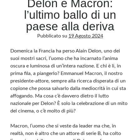
Delon e Macron:
l’ultimo ballo di un
Archivio
paese alla deriva
Archivi
Pubblicato su
19 Agosto 2024
Domenica la Francia ha perso Alain Delon, uno dei
Categorie
suoi mostri sacri, l’uomo che ha incarnato l’anima
Categorie
oscura e luminosa di un’intera nazione. E chi è lì, in
prima fila, a piangerlo? Emmanuel Macron, il nostro
presidente-attore, sempre alla ricerca disperata di un
copione che possa salvarlo dalla mediocrità in cui sta
Questo blog non rappresenta una testata giornalistica, in quanto viene aggiornato
senza alcuna periodicità. Non può pertanto considerarsi un prodotto editoriale ai
affogando. Ma cosa c’è davvero dietro il lutto
sensi della legge n· 62 del 7.03.2001. L’autore non è responsabile di quanto
pubblicato dai lettori nei commenti ai vari post. Saranno comunque cancellati quelli
nazionale per Delon? È solo la celebrazione di un mito
ritenuti offensivi o lesivi dell’immagine o dell’onorabilità di terzi, di genere spam,
del cinema, o c’è molto di più?
razzisti o che contengano dati personali non conformi al rispetto delle norme sulla
privacy. Alcune immagini inserite in questo blog sono tratte da Internet e, pertanto,
considerate di pubblico dominio. Qualora la loro pubblicazione violasse eventuali
diritti d’autore, vi invito a comunicarlo via e-mail a info[at]dinovalle.it e saranno
Macron, l’uomo che si veste da leader ma che, in
immediatamente rimosse. L’autore del blog non è responsabile dei siti collegati
tramite link né del loro contenuto, che può essere soggetto a variazioni nel tempo.
realtà, non è altro che un attore di serie B, ha colto