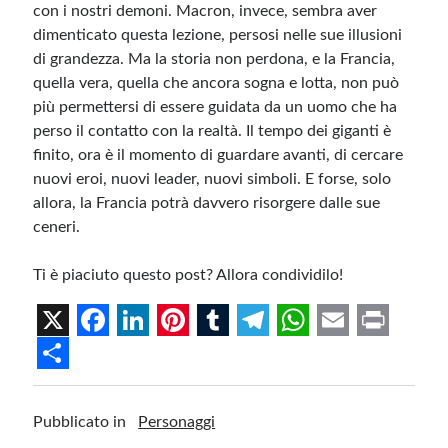
con i nostri demoni. Macron, invece, sembra aver
dimenticato questa lezione, persosi nelle sue illusioni
di grandezza. Ma la storia non perdona, e la Francia,
quella vera, quella che ancora sogna e lotta, non può
più permettersi di essere guidata da un uomo che ha
perso il contatto con la realtà. Il tempo dei giganti è
finito, ora è il momento di guardare avanti, di cercare
nuovi eroi, nuovi leader, nuovi simboli. E forse, solo
allora, la Francia potrà davvero risorgere dalle sue
ceneri.
Ti è piaciuto questo post? Allora condividilo!
X
F
L
P
T
T
W
E
P
a
i
i
u
e
h
m
r
S
c
n
n
m
l
a
a
i
h
Pubblicato in
Personaggi
e
k
t
b
e
t
i
n