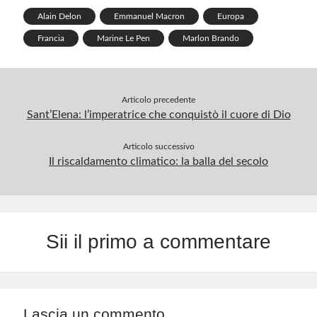
a
b
e
e
l
g
s
l
t
r
Alain Delon
Emmanuel Macron
Europa
Francia
Marine Le Pen
Marlon Brando
o
d
r
r
r
A
e
o
I
e
a
p
k
n
s
m
p
Articolo precedente
t
Sant’Elena: l’imperatrice che conquistò il cuore di Dio
Articolo successivo
Il riscaldamento climatico: la balla del secolo
Sii il primo a commentare
Lascia un commento