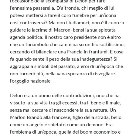
l’occasione della scomparsa di Delon per fare
l’ennesima passerella. D’altronde, chi meglio di lui
poteva mettersi a fare il coro funebre per un’icona
Meta
così controversa? Ma non illudiamoci, non è il cuore a
Accedi
guidare le lacrime di Macron, bensì la sua spietata
Feed dei contenuti
agenda politica. Il nostro caro presidente non è altro
Feed dei commenti
che un funambolo che cammina su un filo sottilissimo,
WordPress.org
cercando di bilanciare una Francia in frantumi. E cosa
fa quando sente il peso della sua inadeguatezza? Si
aggrappa a simboli del passato, a eroi di un’epoca che
non tornerà più, nella vana speranza di risvegliare
l’orgoglio nazionale.
Delon era un uomo delle contraddizioni, uno che ha
vissuto la sua vita tra gli eccessi, tra il bene e il male,
senza mai cercare di nascondere la sua natura. Un
Marlon Brando alla francese, figlio della strada, bello
come un angelo e spietato come un demone. Era
l’emblema di un’epoca, quella del boom economico e