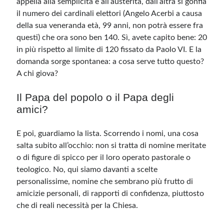
appella alla semplicità e all’austerità, dall’altra si gonfia
il numero dei cardinali elettori (
Angelo Acerbi a causa
della sua veneranda età, 99 anni
, non potrà essere fra
Meta
questi) che ora sono ben 140. Sì, avete capito bene: 20
Accedi
in più rispetto al limite di 120 fissato da Paolo VI. E la
Feed dei contenuti
domanda sorge spontanea: a cosa serve tutto questo?
Feed dei commenti
A chi giova?
WordPress.org
Il Papa del popolo o il Papa degli
amici?
E poi, guardiamo la lista. Scorrendo i nomi, una cosa
salta subito all’occhio: non si tratta di nomine meritate
o di figure di spicco per il loro operato pastorale o
teologico. No, qui siamo davanti a scelte
personalissime, nomine che sembrano più frutto di
amicizie personali, di rapporti di confidenza, piuttosto
che di reali necessità per la Chiesa.