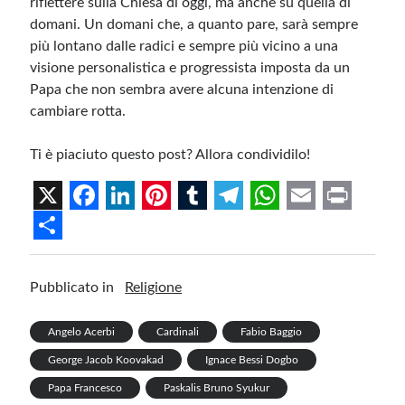
riflettere sulla Chiesa di oggi, ma anche su quella di
domani. Un domani che, a quanto pare, sarà sempre
più lontano dalle radici e sempre più vicino a una
visione personalistica e progressista imposta da un
Papa che non sembra avere alcuna intenzione di
cambiare rotta.
Ti è piaciuto questo post? Allora condividilo!
X
F
L
P
T
T
W
E
P
a
i
i
u
e
h
m
r
S
c
n
n
m
l
a
a
i
h
Pubblicato in
Religione
e
k
t
b
e
t
i
n
a
b
e
e
l
g
s
l
t
r
Angelo Acerbi
Cardinali
Fabio Baggio
George Jacob Koovakad
Ignace Bessi Dogbo
o
d
r
r
r
A
e
Papa Francesco
Paskalis Bruno Syukur
o
I
e
a
p