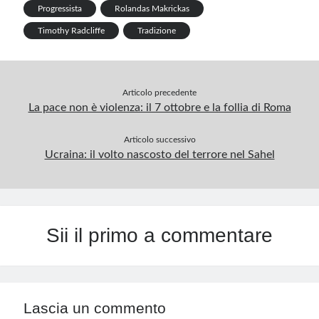
Progressista
Rolandas Makrickas
k
n
s
m
p
Timothy Radcliffe
Tradizione
t
Articolo precedente
La pace non è violenza: il 7 ottobre e la follia di Roma
Articolo successivo
Ucraina: il volto nascosto del terrore nel Sahel
Sii il primo a commentare
Lascia un commento