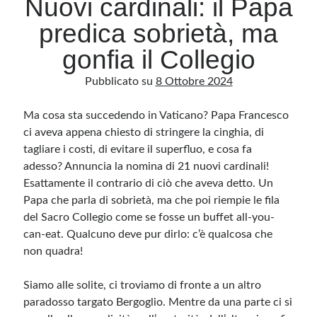
Nuovi cardinali: il Papa
predica sobrietà, ma
Archivio
gonfia il Collegio
Archivi
Pubblicato su
8 Ottobre 2024
Ma cosa sta succedendo in Vaticano? Papa Francesco
Categorie
ci aveva appena chiesto di stringere la cinghia, di
Categorie
tagliare i costi, di evitare il superfluo, e cosa fa
adesso? Annuncia la nomina di 21 nuovi cardinali!
Esattamente il contrario di ciò che aveva detto. Un
Papa che parla di sobrietà, ma che poi riempie le fila
Questo blog non rappresenta una testata giornalistica, in quanto viene aggiornato
senza alcuna periodicità. Non può pertanto considerarsi un prodotto editoriale ai
del Sacro Collegio come se fosse un buffet all-you-
sensi della legge n· 62 del 7.03.2001. L’autore non è responsabile di quanto
pubblicato dai lettori nei commenti ai vari post. Saranno comunque cancellati quelli
can-eat. Qualcuno deve pur dirlo: c’è qualcosa che
ritenuti offensivi o lesivi dell’immagine o dell’onorabilità di terzi, di genere spam,
non quadra!
razzisti o che contengano dati personali non conformi al rispetto delle norme sulla
privacy. Alcune immagini inserite in questo blog sono tratte da Internet e, pertanto,
considerate di pubblico dominio. Qualora la loro pubblicazione violasse eventuali
diritti d’autore, vi invito a comunicarlo via e-mail a info[at]dinovalle.it e saranno
Siamo alle solite, ci troviamo di fronte a un altro
immediatamente rimosse. L’autore del blog non è responsabile dei siti collegati
tramite link né del loro contenuto, che può essere soggetto a variazioni nel tempo.
paradosso targato Bergoglio. Mentre da una parte ci si