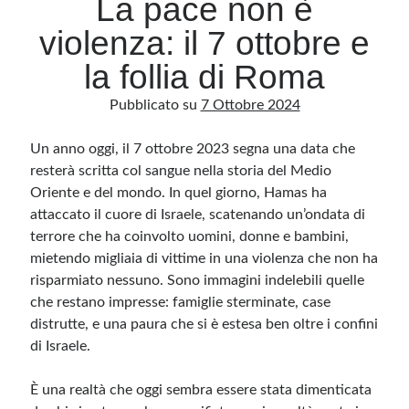
La pace non è
violenza: il 7 ottobre e
Archivio
la follia di Roma
Archivi
Pubblicato su
7 Ottobre 2024
Un anno oggi, il 7 ottobre 2023 segna una data che
Categorie
resterà scritta col sangue nella storia del Medio
Categorie
Oriente e del mondo. In quel giorno, Hamas ha
attaccato il cuore di Israele, scatenando un’ondata di
terrore che ha coinvolto uomini, donne e bambini,
mietendo migliaia di vittime in una violenza che non ha
Questo blog non rappresenta una testata giornalistica, in quanto viene aggiornato
senza alcuna periodicità. Non può pertanto considerarsi un prodotto editoriale ai
risparmiato nessuno. Sono immagini indelebili quelle
sensi della legge n· 62 del 7.03.2001. L’autore non è responsabile di quanto
pubblicato dai lettori nei commenti ai vari post. Saranno comunque cancellati quelli
che restano impresse: famiglie sterminate, case
ritenuti offensivi o lesivi dell’immagine o dell’onorabilità di terzi, di genere spam,
distrutte, e una paura che si è estesa ben oltre i confini
razzisti o che contengano dati personali non conformi al rispetto delle norme sulla
privacy. Alcune immagini inserite in questo blog sono tratte da Internet e, pertanto,
di Israele.
considerate di pubblico dominio. Qualora la loro pubblicazione violasse eventuali
diritti d’autore, vi invito a comunicarlo via e-mail a info[at]dinovalle.it e saranno
immediatamente rimosse. L’autore del blog non è responsabile dei siti collegati
tramite link né del loro contenuto, che può essere soggetto a variazioni nel tempo.
È una realtà che oggi sembra essere stata dimenticata