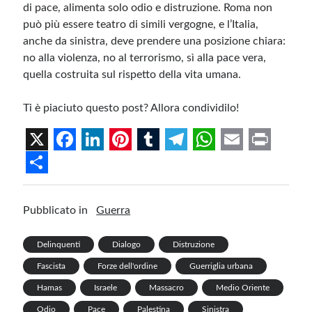
di pace, alimenta solo odio e distruzione. Roma non
può più essere teatro di simili vergogne, e l’Italia,
anche da sinistra, deve prendere una posizione chiara:
no alla violenza, no al terrorismo, sì alla pace vera,
quella costruita sul rispetto della vita umana.
Ti è piaciuto questo post? Allora condividilo!
X
F
L
P
T
T
W
E
P
a
i
i
u
e
h
m
r
S
c
n
n
m
l
a
a
i
h
Pubblicato in
Guerra
e
k
t
b
e
t
i
n
a
b
e
e
l
g
s
l
t
r
Delinquenti
Dialogo
Distruzione
Fascista
Forze dell'ordine
Guerriglia urbana
o
d
r
r
r
A
e
Hamas
Israele
Massacro
Medio Oriente
o
I
e
a
p
Odio
Pace
Palestina
Sinistra