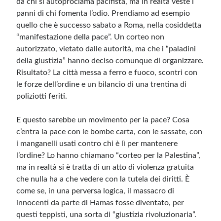
da chi si autoproclama pacifista, ma in realtà veste i
panni di chi fomenta l’odio. Prendiamo ad esempio
quello che è successo sabato a Roma, nella cosiddetta
Meta
“manifestazione della pace”. Un corteo non
Accedi
autorizzato, vietato dalle autorità, ma che i “paladini
Feed dei contenuti
della giustizia” hanno deciso comunque di organizzare.
Feed dei commenti
Risultato? La città messa a ferro e fuoco, scontri con
WordPress.org
le forze dell’ordine e un bilancio di una trentina di
poliziotti feriti.
E questo sarebbe un movimento per la pace? Cosa
c’entra la pace con le bombe carta, con le sassate, con
i manganelli usati contro chi è lì per mantenere
l’ordine? Lo hanno chiamano “corteo per la Palestina”,
ma in realtà si è tratta di un atto di violenza gratuita
che nulla ha a che vedere con la tutela dei diritti. È
come se, in una perversa logica, il massacro di
innocenti da parte di Hamas fosse diventato, per
questi teppisti, una sorta di “giustizia rivoluzionaria”.