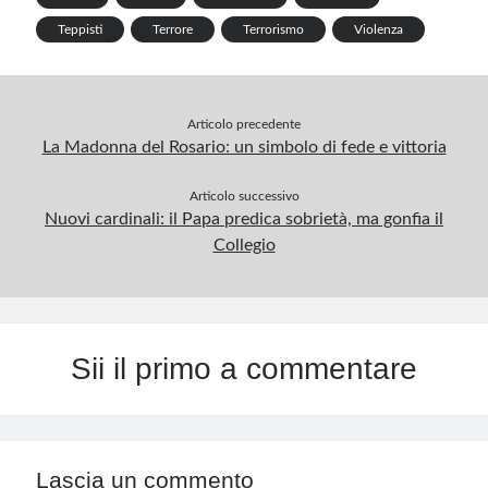
k
n
s
m
p
Teppisti
Terrore
Terrorismo
Violenza
t
Articolo precedente
La Madonna del Rosario: un simbolo di fede e vittoria
Articolo successivo
Nuovi cardinali: il Papa predica sobrietà, ma gonfia il
Collegio
Sii il primo a commentare
Lascia un commento