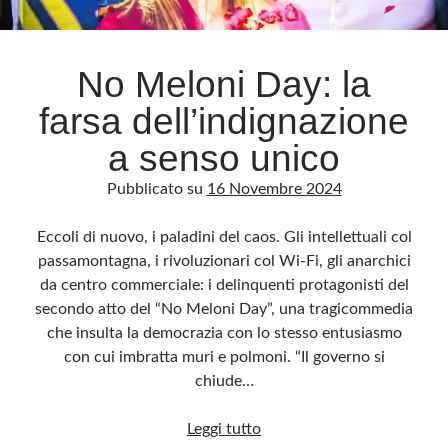
Archivio
No Meloni Day: la
Archivi
farsa dell’indignazione
a senso unico
Categorie
Pubblicato su
16 Novembre 2024
Categorie
Eccoli di nuovo, i paladini del caos. Gli intellettuali col
passamontagna, i rivoluzionari col Wi-Fi, gli anarchici
da centro commerciale: i delinquenti protagonisti del
Questo blog non rappresenta una testata giornalistica, in quanto viene aggiornato
senza alcuna periodicità. Non può pertanto considerarsi un prodotto editoriale ai
secondo atto del “No Meloni Day”, una tragicommedia
sensi della legge n· 62 del 7.03.2001. L’autore non è responsabile di quanto
pubblicato dai lettori nei commenti ai vari post. Saranno comunque cancellati quelli
che insulta la democrazia con lo stesso entusiasmo
ritenuti offensivi o lesivi dell’immagine o dell’onorabilità di terzi, di genere spam,
razzisti o che contengano dati personali non conformi al rispetto delle norme sulla
con cui imbratta muri e polmoni. “Il governo si
privacy. Alcune immagini inserite in questo blog sono tratte da Internet e, pertanto,
considerate di pubblico dominio. Qualora la loro pubblicazione violasse eventuali
chiude…
diritti d’autore, vi invito a comunicarlo via e-mail a info[at]dinovalle.it e saranno
immediatamente rimosse. L’autore del blog non è responsabile dei siti collegati
tramite link né del loro contenuto, che può essere soggetto a variazioni nel tempo.
No
Leggi tutto