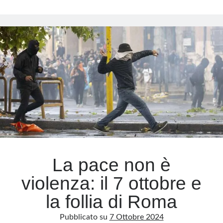
Meloni
Day:
Meta
la
farsa
Accedi
dell’indignazione
Feed dei contenuti
a
Feed dei commenti
senso
WordPress.org
unico
La pace non è
violenza: il 7 ottobre e
la follia di Roma
Pubblicato su
7 Ottobre 2024