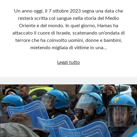
Un anno oggi, il 7 ottobre 2023 segna una data che
resterà scritta col sangue nella storia del Medio
Oriente e del mondo. In quel giorno, Hamas ha
attaccato il cuore di Israele, scatenando un’ondata di
terrore che ha coinvolto uomini, donne e bambini,
mietendo migliaia di vittime in una…
La
Leggi tutto
pace
non
è
violenza:
il
7
ottobre
e
la
follia