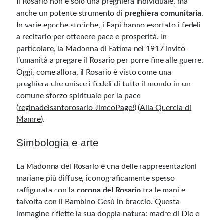
Il Rosario non è solo una preghiera individuale, ma
anche un potente strumento di
preghiera comunitaria
.
In varie epoche storiche, i Papi hanno esortato i fedeli
a recitarlo per ottenere pace e prosperità. In
particolare, la Madonna di Fatima nel 1917 invitò
l’umanità a pregare il Rosario per porre fine alle guerre.
Oggi, come allora, il Rosario è visto come una
preghiera che unisce i fedeli di tutto il mondo in un
comune sforzo spirituale per la pace ​
(
reginadelsantorosario JimdoPage!
)
(
Alla Quercia di
Mamre
)
.
Simbologia e arte
La Madonna del Rosario è una delle rappresentazioni
mariane più diffuse, iconograficamente spesso
raffigurata con la
corona del Rosario
tra le mani e
talvolta con il Bambino Gesù in braccio. Questa
immagine riflette la sua doppia natura: madre di Dio e