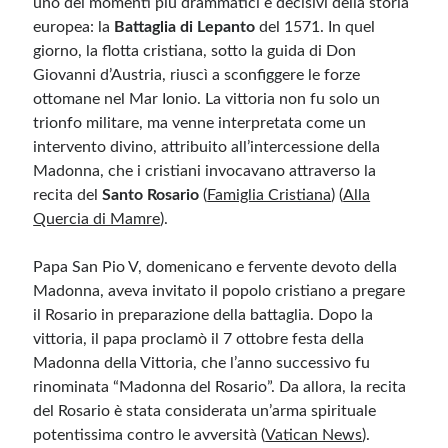
uno dei momenti più drammatici e decisivi della storia
europea: la
Battaglia di Lepanto
del 1571. In quel
giorno, la flotta cristiana, sotto la guida di Don
Meta
Giovanni d’Austria, riuscì a sconfiggere le forze
Accedi
ottomane nel Mar Ionio. La vittoria non fu solo un
Feed dei contenuti
trionfo militare, ma venne interpretata come un
Feed dei commenti
intervento divino, attribuito all’intercessione della
WordPress.org
Madonna, che i cristiani invocavano attraverso la
recita del
Santo Rosario
​
(
Famiglia Cristiana
)
(
Alla
Quercia di Mamre
)
.
Papa San Pio V, domenicano e fervente devoto della
Madonna, aveva invitato il popolo cristiano a pregare
il Rosario in preparazione della battaglia. Dopo la
vittoria, il papa proclamò il 7 ottobre festa della
Madonna della Vittoria, che l’anno successivo fu
rinominata “Madonna del Rosario”. Da allora, la recita
del Rosario è stata considerata un’arma spirituale
potentissima contro le avversità ​
(
Vatican News
)
.