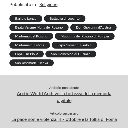
ar
Pubblicato in
Religione
o
n
t
r
m
A
e
k
p
Bartolo Longo
Battaglia di Lepanto
p
Beata Vergine Maria del Rosario
Don Giovanni d'Austria
Madonna del Rosario
Madonna del Rosario di Pompei
Madonna di Fatima
Papa Giovanni Paolo II
Papa San Pio V
San Domenico di Guzmán
San Josemaría Escrivá
Articolo precedente
Arctic World Archive: la fortezza della memoria
digitale
Articolo successivo
La pace non è violenza: il 7 ottobre e la follia di Roma