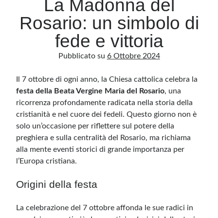
La Madonna del
Rosario: un simbolo di
Archivio
fede e vittoria
Archivi
Pubblicato su
6 Ottobre 2024
Il 7 ottobre di ogni anno, la Chiesa cattolica celebra la
Categorie
festa della Beata Vergine Maria del Rosario
, una
Categorie
ricorrenza profondamente radicata nella storia della
cristianità e nel cuore dei fedeli. Questo giorno non è
solo un’occasione per riflettere sul potere della
preghiera e sulla centralità del Rosario, ma richiama
Questo blog non rappresenta una testata giornalistica, in quanto viene aggiornato
senza alcuna periodicità. Non può pertanto considerarsi un prodotto editoriale ai
alla mente eventi storici di grande importanza per
sensi della legge n· 62 del 7.03.2001. L’autore non è responsabile di quanto
pubblicato dai lettori nei commenti ai vari post. Saranno comunque cancellati quelli
l’Europa cristiana.
ritenuti offensivi o lesivi dell’immagine o dell’onorabilità di terzi, di genere spam,
razzisti o che contengano dati personali non conformi al rispetto delle norme sulla
privacy. Alcune immagini inserite in questo blog sono tratte da Internet e, pertanto,
Origini della festa
considerate di pubblico dominio. Qualora la loro pubblicazione violasse eventuali
diritti d’autore, vi invito a comunicarlo via e-mail a info[at]dinovalle.it e saranno
immediatamente rimosse. L’autore del blog non è responsabile dei siti collegati
tramite link né del loro contenuto, che può essere soggetto a variazioni nel tempo.
La celebrazione del 7 ottobre affonda le sue radici in