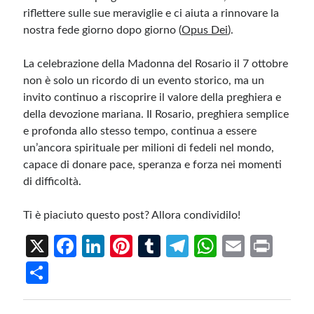
riflettere sulle sue meraviglie e ci aiuta a rinnovare la
nostra fede giorno dopo giorno ​
(
Opus Dei
)
.
La celebrazione della Madonna del Rosario il 7 ottobre
non è solo un ricordo di un evento storico, ma un
invito continuo a riscoprire il valore della preghiera e
della devozione mariana. Il Rosario, preghiera semplice
e profonda allo stesso tempo, continua a essere
un’ancora spirituale per milioni di fedeli nel mondo,
capace di donare pace, speranza e forza nei momenti
di difficoltà.
Ti è piaciuto questo post? Allora condividilo!
X
Fa
Li
Pi
T
Te
W
E
Pr
ce
n
nt
u
le
h
m
in
S
b
ke
er
m
gr
at
ail
t
h
o
dI
es
bl
a
s