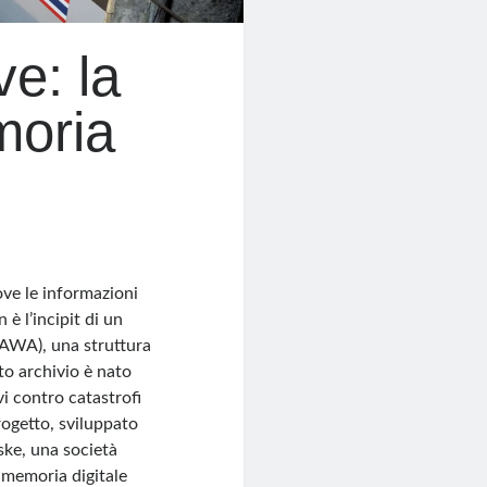
ve: la
moria
ove le informazioni
è l’incipit di un
(AWA), una struttura
to archivio è nato
ivi contro catastrofi
progetto, sviluppato
ske, una società
a memoria digitale