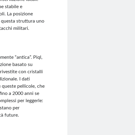
e stabile e
li. La posizione
o questa struttura uno
acchi militari.
mente “antica”. Piql,
azione basato su
ivestite con cristalli
zionale. I dati
u queste pellicole, che
fino a 2000 anni se
mplessi per leggerle:
astano per
tà future.