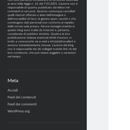
Non può pertanto considerarsi un prodotto editoriale
ai sensi della legge n· 62 del 7.03.2001. L’autore non è
responsabile di quanto pubblicato dai lettori nei
commenti ai vari post. Saranno comunque cancellati
quelli ritenuti offensivi o lesivi dell’immagine o
dell’onorabilità di terzi, di genere spam, razzisti o che
contengano dati personali non conformi al rispetto
delle norme sulla privacy. Alcune immagini inserite in
questo blog sono tratte da Internet e, pertanto,
considerate di pubblico dominio. Qualora la loro
pubblicazione violasse eventuali diritti d’autore, vi
invito a comunicarlo via e-mail a info[at]dinovalle.it e
saranno immediatamente rimosse. L’autore del blog
non è responsabile dei siti collegati tramite link né del
loro contenuto, che può essere soggetto a variazioni
nel tempo.
Meta
Accedi
Feed dei contenuti
Feed dei commenti
WordPress.org