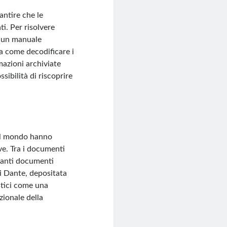
antire che le
i. Per risolvere
e: un manuale
ga come decodificare i
mazioni archiviate
sibilità di riscoprire
o il mondo hanno
ive. Tra i documenti
rtanti documenti
i Dante, depositata
istici come una
ionale della