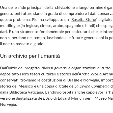
Una delle sfide principali dell’archiviazione a lungo termine è gar
generazioni future siano in grado di comprendere i dati conservat
questo problema, Piql ha sviluppato un “
Rosetta Stone
” digital
multilingue (in inglese, cinese, arabo, spagnolo e hindi) che spie
dati. È uno strumento fondamentale per assicurarsi che le infor
non si perdano nel tempo, lasciando alle future generazioni la pos
il nostro passato digitale.
Un archivio per l’umanità
Dall’inizio del progetto, diversi governi e organizzazioni di tutt
depositato i loro tesori culturali e storici nell’Arctic World Arch
conservati, troviamo le costituzioni di Brasile e Norvegia, impo
storici del Messico e una copia digitale de
La Divina Commedia
d
dalla Biblioteca Vaticana. L’archivio ospita anche capolavori art
versione digitalizzata de
L’Urlo
di Edvard Munch per il Museo Naz
Norvegia.