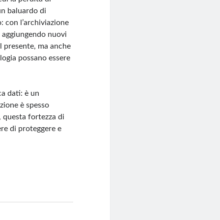
un baluardo di
: con l’archiviazione
, aggiungendo nuovi
 il presente, ma anche
nologia possano essere
a dati: è un
azione è spesso
, questa fortezza di
re di proteggere e