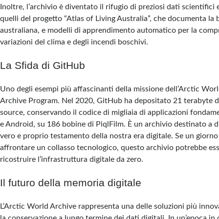
Inoltre, l’archivio è diventato il rifugio di preziosi dati scientifici
quelli del progetto “Atlas of Living Australia”, che documenta la 
australiana, e modelli di apprendimento automatico per la comp
variazioni del clima e degli incendi boschivi.
La Sfida di GitHub
Uno degli esempi più affascinanti della missione dell’Arctic Wor
Archive Program. Nel 2020, GitHub ha depositato 21 terabyte d
source, conservando il codice di migliaia di applicazioni fondam
e Android, su 186 bobine di PiqlFilm. È un archivio destinato a d
vero e proprio testamento della nostra era digitale. Se un giorn
affrontare un collasso tecnologico, questo archivio potrebbe ess
ricostruire l’infrastruttura digitale da zero.
Il futuro della memoria digitale
L’Arctic World Archive rappresenta una delle soluzioni più innova
la conservazione a lungo termine dei dati digitali. In un’epoca in c