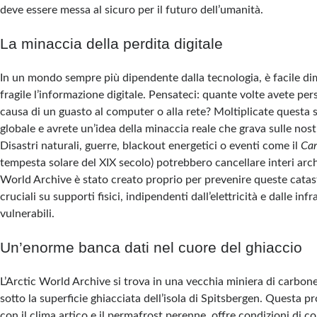
deve essere messa al sicuro per il futuro dell’umanità.
La minaccia della perdita digitale
In un mondo sempre più dipendente dalla tecnologia, è facile di
fragile l’informazione digitale. Pensateci: quante volte avete pers
causa di un guasto al computer o alla rete? Moltiplicate questa 
globale e avrete un’idea della minaccia reale che grava sulle nos
Disastri naturali, guerre, blackout energetici o eventi come il
Car
tempesta solare del XIX secolo) potrebbero cancellare interi archiv
World Archive è stato creato proprio per prevenire queste catast
cruciali su supporti fisici, indipendenti dall’elettricità e dalle infr
vulnerabili.
Un’enorme banca dati nel cuore del ghiaccio
L’Arctic World Archive si trova in una vecchia miniera di carbone
sotto la superficie ghiacciata dell’isola di Spitsbergen. Questa 
con il clima artico e il permafrost perenne, offre condizioni di c