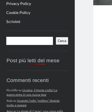
Privacy Policy
Cookie Policy
Scrivimi
Barra
Cerca
Cerca
laterale
Post più letti del mese
Commenti recenti
Piccirillo
su
Ucraina, il fronte crolla? La
guerra entra in una nuova fase
Anja
su
Quando l’odio “politico” diventa
invito a sparare
Anja
su
La strage di Capaci: una crepa nella