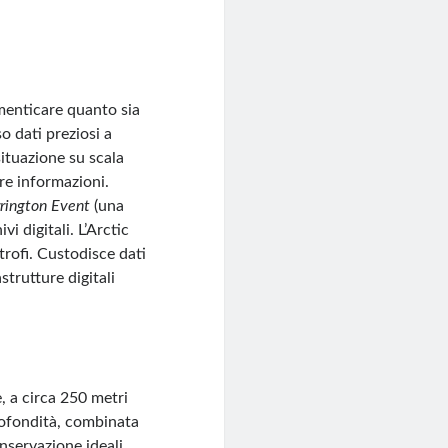
menticare quanto sia
o dati preziosi a
situazione su scala
tre informazioni.
rington Event
(una
i digitali. L’Arctic
rofi. Custodisce dati
astrutture digitali
, a circa 250 metri
profondità, combinata
onservazione ideali.