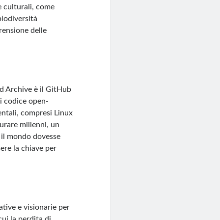
 e culturali, come
biodiversità
rensione delle
ld Archive è il GitHub
i codice open-
entali, compresi Linux
urare millenni, un
o il mondo dovesse
ere la chiave per
tive e visionarie per
ui la perdita di