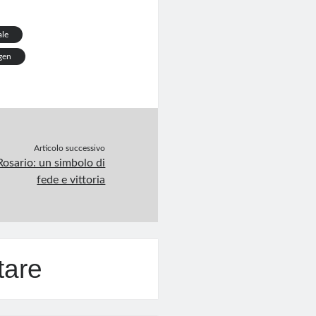
ale
gen
Articolo successivo
osario: un simbolo di
fede e vittoria
tare