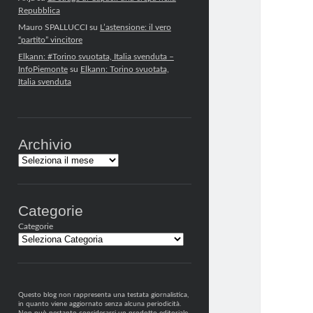
Repubblica
Mauro SPALLUCCI
su
L’astensione: il vero
“partito” vincitore
Elkann: #Torino svuotata, Italia svenduta –
InfoPiemonte
su
Elkann: Torino svuotata,
Italia svenduta
Archivio
Archivi
Categorie
Categorie
Questo blog non rappresenta una testata giornalistica,
in quanto viene aggiornato senza alcuna periodicità.