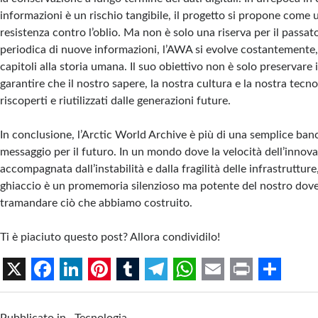
informazioni è un rischio tangibile, il progetto si propone come 
resistenza contro l’oblio. Ma non è solo una riserva per il passato
periodica di nuove informazioni, l’AWA si evolve costantemente
capitoli alla storia umana. Il suo obiettivo non è solo preservare
garantire che il nostro sapere, la nostra cultura e la nostra tec
riscoperti e riutilizzati dalle generazioni future.
In conclusione, l’Arctic World Archive è più di una semplice banc
messaggio per il futuro. In un mondo dove la velocità dell’innov
accompagnata dall’instabilità e dalla fragilità delle infrastrutture
ghiaccio è un promemoria silenzioso ma potente del nostro dove
tramandare ciò che abbiamo costruito.
Ti è piaciuto questo post? Allora condividilo!
X
F
L
P
T
T
W
E
P
S
a
i
i
u
e
h
m
r
h