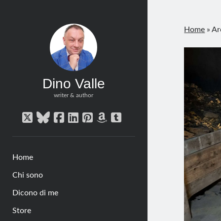
Home
»
Ar
Dino Valle
writer & author
twitter
bluesky
facebook
linkedin
pinterest
amazon
tumblr
Home
Chi sono
Dicono di me
Store