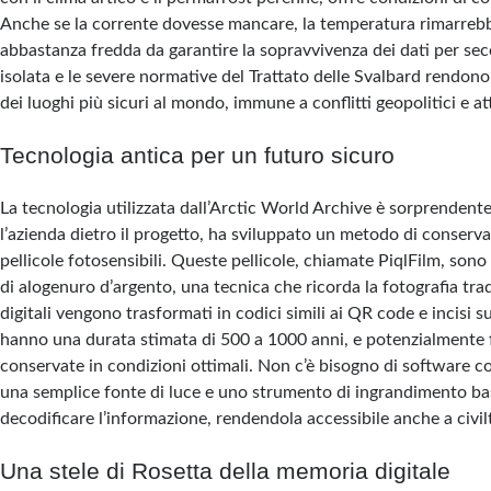
Anche se la corrente dovesse mancare, la temperatura rimarrebb
abbastanza fredda da garantire la sopravvivenza dei dati per seco
isolata e le severe normative del Trattato delle Svalbard rendon
dei luoghi più sicuri al mondo, immune a conflitti geopolitici e att
Tecnologia antica per un futuro sicuro
La tecnologia utilizzata dall’Arctic World Archive è sorprendente
l’azienda dietro il progetto, ha sviluppato un metodo di conserv
pellicole fotosensibili. Queste pellicole, chiamate PiqlFilm, sono r
di alogenuro d’argento, una tecnica che ricorda la fotografia tradi
digitali vengono trasformati in codici simili ai QR code e incisi s
hanno una durata stimata di 500 a 1000 anni, e potenzialmente 
conservate in condizioni ottimali. Non c’è bisogno di software co
una semplice fonte di luce e uno strumento di ingrandimento b
decodificare l’informazione, rendendola accessibile anche a civil
Una stele di Rosetta della memoria digitale