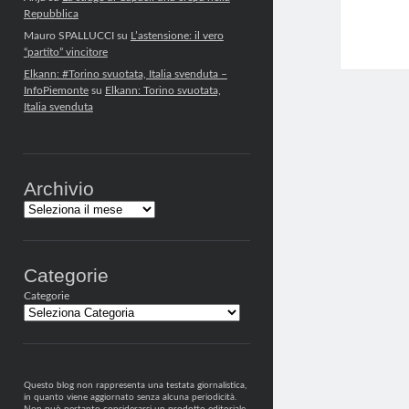
Repubblica
Mauro SPALLUCCI
su
L’astensione: il vero
“partito” vincitore
Elkann: #Torino svuotata, Italia svenduta –
InfoPiemonte
su
Elkann: Torino svuotata,
Italia svenduta
Archivio
Archivi
Categorie
Categorie
Questo blog non rappresenta una testata giornalistica,
in quanto viene aggiornato senza alcuna periodicità.