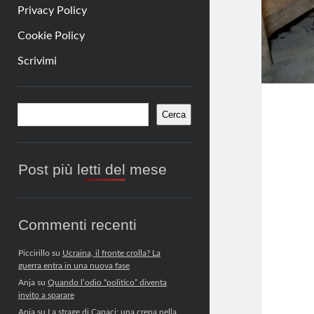
Privacy Policy
Cookie Policy
Scrivimi
Barra
Cerca
Cerca
laterale
Post più letti del mese
Commenti recenti
Piccirillo
su
Ucraina, il fronte crolla? La
guerra entra in una nuova fase
Anja
su
Quando l’odio “politico” diventa
invito a sparare
Anja
su
La strage di Capaci: una crepa nella