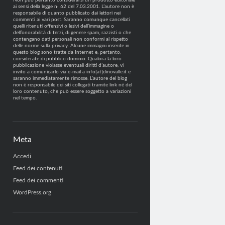
Non può pertanto considerarsi un prodotto editoriale
ai sensi della legge n· 62 del 7.03.2001. L’autore non è
responsabile di quanto pubblicato dai lettori nei
commenti ai vari post. Saranno comunque cancellati
quelli ritenuti offensivi o lesivi dell’immagine o
dell’onorabilità di terzi, di genere spam, razzisti o che
contengano dati personali non conformi al rispetto
delle norme sulla privacy. Alcune immagini inserite in
questo blog sono tratte da Internet e, pertanto,
considerate di pubblico dominio. Qualora la loro
pubblicazione violasse eventuali diritti d’autore, vi
invito a comunicarlo via e-mail a info[at]dinovalle.it e
saranno immediatamente rimosse. L’autore del blog
non è responsabile dei siti collegati tramite link né del
loro contenuto, che può essere soggetto a variazioni
nel tempo.
Meta
Accedi
Feed dei contenuti
Feed dei commenti
WordPress.org