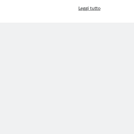
Arctic
Leggi tutto
World
Archive:
la
fortezza
della
memoria
digitale