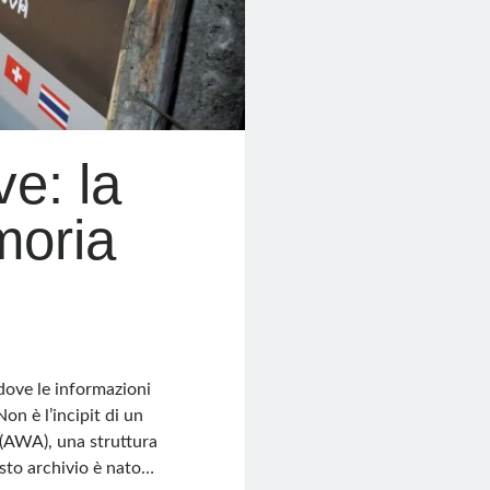
ve: la
moria
dove le informazioni
on è l’incipit di un
 (AWA), una struttura
esto archivio è nato…