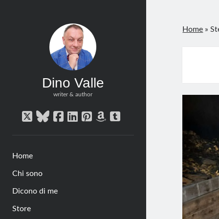
Home
»
St
Dino Valle
writer & author
twitter
bluesky
facebook
linkedin
pinterest
amazon
tumblr
Home
Chi sono
Dicono di me
Store