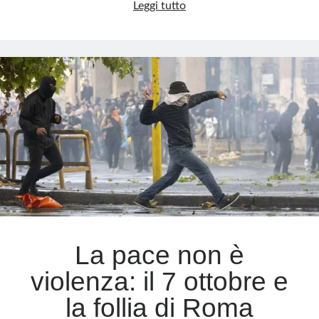
Il
Leggi tutto
ritorno
della
P38:
un
pericolo
sottovalutato
La pace non è
violenza: il 7 ottobre e
la follia di Roma