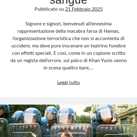
Pubblicato su
21 Febbraio 2025
Signore e signori, benvenuti all’ennesima
rappresentazione della macabra farsa di Hamas,
l’organizzazione terroristica che non si accontenta di
uccidere, ma deve pure inscenare un teatrino funebre
con effetti speciali. E così, come in un copione scritto
da un regista dell’orrore, sul palco di Khan Yunis vanno
in scena quattro bare,…
Hamas:
Leggi tutto
quando
la
propaganda
dei
terroristi
si
tinge