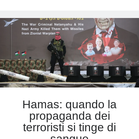
menzogna
su
Hamas
Hamas: quando la
propaganda dei
terroristi si tinge di
sangue