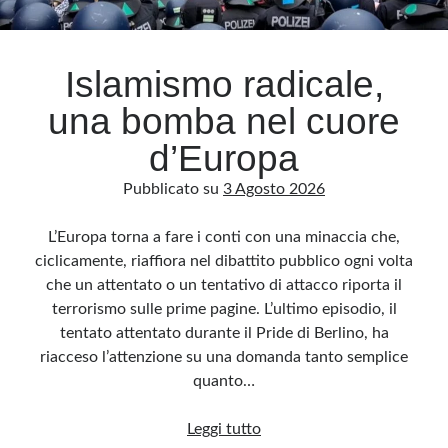
Archivio
Islamismo radicale,
Archivi
una bomba nel cuore
d’Europa
Categorie
Pubblicato su
3 Agosto 2026
Categorie
L’Europa torna a fare i conti con una minaccia che,
ciclicamente, riaffiora nel dibattito pubblico ogni volta
che un attentato o un tentativo di attacco riporta il
Questo blog non rappresenta una testata giornalistica, in quanto viene aggiornato
senza alcuna periodicità. Non può pertanto considerarsi un prodotto editoriale ai
terrorismo sulle prime pagine. L’ultimo episodio, il
sensi della legge n· 62 del 7.03.2001. L’autore non è responsabile di quanto
pubblicato dai lettori nei commenti ai vari post. Saranno comunque cancellati quelli
tentato attentato durante il Pride di Berlino, ha
ritenuti offensivi o lesivi dell’immagine o dell’onorabilità di terzi, di genere spam,
razzisti o che contengano dati personali non conformi al rispetto delle norme sulla
riacceso l’attenzione su una domanda tanto semplice
privacy. Alcune immagini inserite in questo blog sono tratte da Internet e, pertanto,
considerate di pubblico dominio. Qualora la loro pubblicazione violasse eventuali
quanto…
diritti d’autore, vi invito a comunicarlo via e-mail a info[at]dinovalle.it e saranno
immediatamente rimosse. L’autore del blog non è responsabile dei siti collegati
tramite link né del loro contenuto, che può essere soggetto a variazioni nel tempo.
Islamismo
Leggi tutto