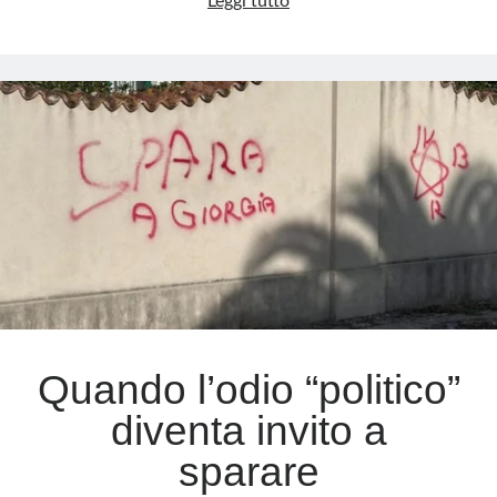
La
Leggi tutto
Francia
che
chiude
gli
occhi:
la
sinistra
e
l’islamismo,
un
cortocircuito
pericoloso
Quando l’odio “politico”
diventa invito a
sparare