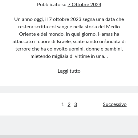
Pubblicato su
7 Ottobre 2024
Un anno oggi, il 7 ottobre 2023 segna una data che
resterà scritta col sangue nella storia del Medio
Oriente e del mondo. In quel giorno, Hamas ha
attaccato il cuore di Israele, scatenando un’ondata di
terrore che ha coinvolto uomini, donne e bambini,
mietendo migliaia di vittime in una…
La
Leggi tutto
pace
non
è
violenza:
Paginazione
1
2
3
Successivo
il
degli
7
ottobre
articoli
e
la