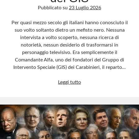
Pubblicato su
23 Luglio 2026
Per quasi mezzo secolo gli italiani hanno conosciuto il
suo volto soltanto dietro un mefisto nero. Nessuna
intervista a volto scoperto, nessuna ricerca di
notorietà, nessun desiderio di trasformarsi in
personaggio televisivo. Era semplicemente il
Comandante Alfa, uno dei fondatori del Gruppo di
Intervento Speciale (GIS) dei Carabinieri, il reparto…
Comandante
Leggi tutto
Alfa,
la
vera
storia
del
guerriero
silenzioso