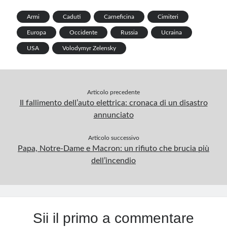
e
k
p
Armi
Caduti
Carneficina
Cimiteri
p
Europa
Occidente
Russia
Ucraina
USA
Volodymyr Zelensky
Articolo precedente
Il fallimento dell’auto elettrica: cronaca di un disastro
annunciato
Articolo successivo
Papa, Notre-Dame e Macron: un rifiuto che brucia più
dell’incendio
Sii il primo a commentare