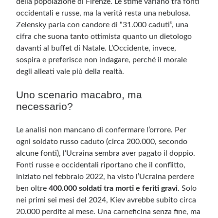
della popolazione di Firenze. Le stime variano tra fonti
occidentali e russe, ma la verità resta una nebulosa.
Zelensky parla con candore di “31.000 caduti”, una
Meta
cifra che suona tanto ottimista quanto un dietologo
Accedi
davanti al buffet di Natale. L’Occidente, invece,
Feed dei contenuti
sospira e preferisce non indagare, perché il morale
Feed dei commenti
degli alleati vale più della realtà.
WordPress.org
Uno scenario macabro, ma
necessario?
Le analisi non mancano di confermare l’orrore. Per
ogni soldato russo caduto (circa 200.000, secondo
alcune fonti), l’Ucraina sembra aver pagato il doppio.
Fonti russe e occidentali riportano che il conflitto,
iniziato nel febbraio 2022, ha visto l’Ucraina perdere
ben oltre
400.000 soldati tra morti e feriti gravi
. Solo
nei primi sei mesi del 2024, Kiev avrebbe subito circa
20.000 perdite al mese. Una carneficina senza fine, ma