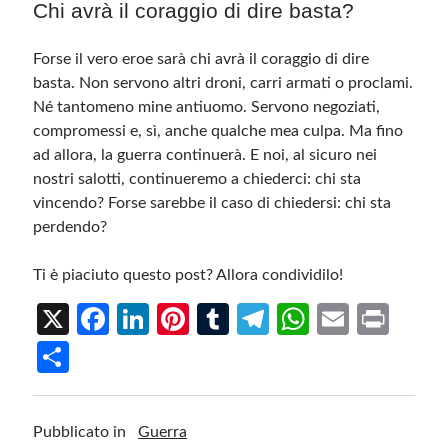
Chi avrà il coraggio di dire basta?
Forse il vero eroe sarà chi avrà il coraggio di dire
basta. Non servono altri droni, carri armati o proclami.
Né tantomeno mine antiuomo. Servono negoziati,
compromessi e, sì, anche qualche mea culpa. Ma fino
ad allora, la guerra continuerà. E noi, al sicuro nei
nostri salotti, continueremo a chiederci: chi sta
vincendo? Forse sarebbe il caso di chiedersi: chi sta
perdendo?
Ti è piaciuto questo post? Allora condividilo!
X
Fa
Li
Pi
T
Te
W
E
Pr
ce
n
nt
u
le
h
m
in
S
b
ke
er
m
gr
at
ail
t
h
o
dI
es
bl
a
s
ar
Pubblicato in
Guerra
o
n
t
r
m
A