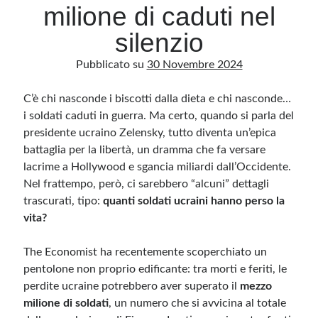
milione di caduti nel
silenzio
Archivio
Pubblicato su
30 Novembre 2024
Archivi
C’è chi nasconde i biscotti dalla dieta e chi nasconde…
i soldati caduti in guerra. Ma certo, quando si parla del
Categorie
presidente ucraino Zelensky, tutto diventa un’epica
Categorie
battaglia per la libertà, un dramma che fa versare
lacrime a Hollywood e sgancia miliardi dall’Occidente.
Nel frattempo, però, ci sarebbero “alcuni” dettagli
trascurati, tipo:
quanti soldati ucraini hanno perso la
Questo blog non rappresenta una testata giornalistica, in quanto viene aggiornato
senza alcuna periodicità. Non può pertanto considerarsi un prodotto editoriale ai
vita?
sensi della legge n· 62 del 7.03.2001. L’autore non è responsabile di quanto
pubblicato dai lettori nei commenti ai vari post. Saranno comunque cancellati quelli
ritenuti offensivi o lesivi dell’immagine o dell’onorabilità di terzi, di genere spam,
The Economist ha recentemente scoperchiato un
razzisti o che contengano dati personali non conformi al rispetto delle norme sulla
privacy. Alcune immagini inserite in questo blog sono tratte da Internet e, pertanto,
pentolone non proprio edificante: tra morti e feriti, le
considerate di pubblico dominio. Qualora la loro pubblicazione violasse eventuali
diritti d’autore, vi invito a comunicarlo via e-mail a info[at]dinovalle.it e saranno
perdite ucraine potrebbero aver superato il
mezzo
immediatamente rimosse. L’autore del blog non è responsabile dei siti collegati
tramite link né del loro contenuto, che può essere soggetto a variazioni nel tempo.
milione di soldati
, un numero che si avvicina al totale