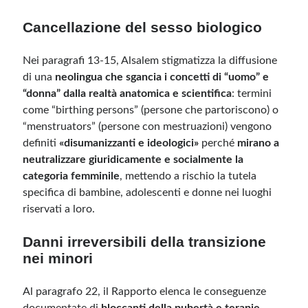
Cancellazione del sesso biologico
Meta
Accedi
Nei paragrafi 13-15, Alsalem stigmatizza la diffusione
Feed dei contenuti
di una
neolingua che sgancia i concetti di “uomo” e
Feed dei commenti
“donna” dalla realtà anatomica e scientifica
: termini
WordPress.org
come “birthing persons” (persone che partoriscono) o
“menstruators” (persone con mestruazioni) vengono
definiti
«disumanizzanti e ideologici»
perché
mirano a
neutralizzare giuridicamente e socialmente la
categoria femminile
, mettendo a rischio la tutela
specifica di bambine, adolescenti e donne nei luoghi
riservati a loro.
Danni irreversibili della transizione
nei minori
Al paragrafo 22, il Rapporto elenca le conseguenze