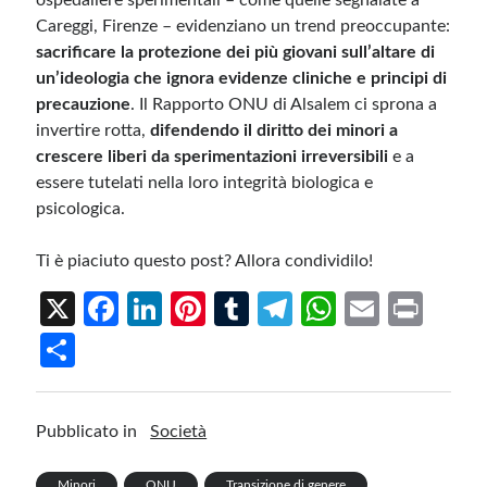
ospedaliere sperimentali – come quelle segnalate a
Careggi, Firenze – evidenziano un trend preoccupante:
sacrificare la protezione dei più giovani sull’altare di
un’ideologia che ignora evidenze cliniche e principi di
precauzione
. Il Rapporto ONU di Alsalem ci sprona a
invertire rotta,
difendendo il diritto dei minori a
crescere liberi da sperimentazioni irreversibili
e a
essere tutelati nella loro integrità biologica e
psicologica.
Ti è piaciuto questo post? Allora condividilo!
X
Fa
Li
Pi
T
Te
W
E
Pr
ce
n
nt
u
le
h
m
in
S
b
ke
er
m
gr
at
ail
t
h
o
dI
es
bl
a
s
ar
Pubblicato in
Società
o
n
t
r
m
A
e
k
p
Minori
ONU
Transizione di genere