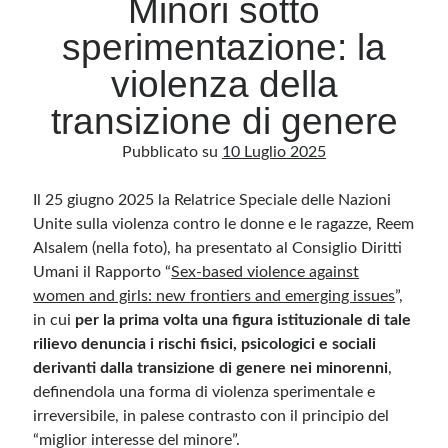
Minori sotto
sperimentazione: la
Archivio
violenza della
Archivi
transizione di genere
Pubblicato su
10 Luglio 2025
Categorie
Categorie
Il 25 giugno 2025 la Relatrice Speciale delle Nazioni
Unite sulla violenza contro le donne e le ragazze, Reem
Alsalem (nella foto), ha presentato al Consiglio Diritti
Umani il Rapporto “
Sex-based violence against
Questo blog non rappresenta una testata giornalistica, in quanto viene aggiornato
women and girls: new frontiers and emerging issues
”,
senza alcuna periodicità. Non può pertanto considerarsi un prodotto editoriale ai
sensi della legge n· 62 del 7.03.2001. L’autore non è responsabile di quanto
in cui
per la prima volta una figura istituzionale di tale
pubblicato dai lettori nei commenti ai vari post. Saranno comunque cancellati quelli
ritenuti offensivi o lesivi dell’immagine o dell’onorabilità di terzi, di genere spam,
rilievo denuncia i rischi fisici, psicologici e sociali
razzisti o che contengano dati personali non conformi al rispetto delle norme sulla
derivanti dalla transizione di genere nei minorenni
privacy. Alcune immagini inserite in questo blog sono tratte da Internet e, pertanto,
,
considerate di pubblico dominio. Qualora la loro pubblicazione violasse eventuali
definendola una forma di violenza sperimentale e
diritti d’autore, vi invito a comunicarlo via e-mail a info[at]dinovalle.it e saranno
immediatamente rimosse. L’autore del blog non è responsabile dei siti collegati
irreversibile, in palese contrasto con il principio del
tramite link né del loro contenuto, che può essere soggetto a variazioni nel tempo.
“miglior interesse del minore”.