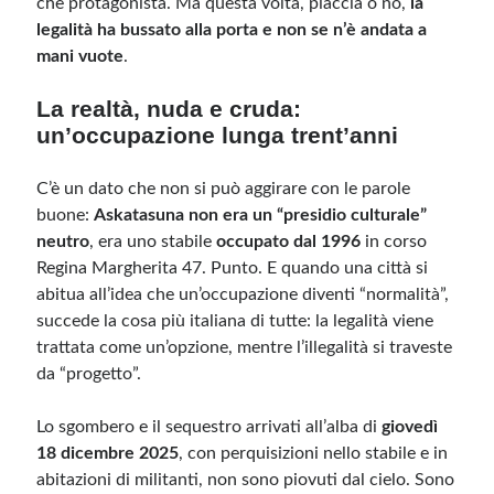
che protagonista. Ma questa volta, piaccia o no,
la
legalità ha bussato alla porta e non se n’è andata a
mani vuote
.
Meta
Accedi
La realtà, nuda e cruda:
Feed dei contenuti
un’occupazione lunga trent’anni
Feed dei commenti
WordPress.org
C’è un dato che non si può aggirare con le parole
buone:
Askatasuna non era un “presidio culturale”
neutro
, era uno stabile
occupato dal 1996
in corso
Regina Margherita 47. Punto. E quando una città si
abitua all’idea che un’occupazione diventi “normalità”,
succede la cosa più italiana di tutte: la legalità viene
trattata come un’opzione, mentre l’illegalità si traveste
da “progetto”.
Lo sgombero e il sequestro arrivati all’alba di
giovedì
18 dicembre 2025
, con perquisizioni nello stabile e in
abitazioni di militanti, non sono piovuti dal cielo. Sono