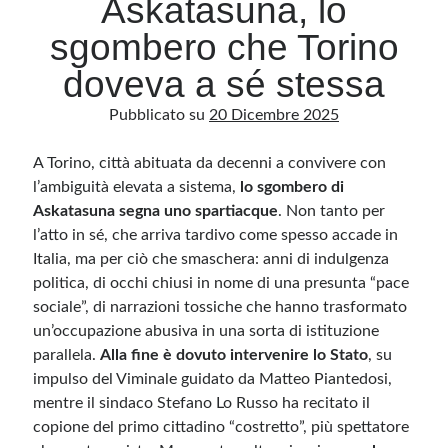
Askatasuna, lo
sgombero che Torino
Archivio
doveva a sé stessa
Archivi
Pubblicato su
20 Dicembre 2025
A Torino, città abituata da decenni a convivere con
Categorie
l’ambiguità elevata a sistema,
lo sgombero di
Categorie
Askatasuna segna uno spartiacque
. Non tanto per
l’atto in sé, che arriva tardivo come spesso accade in
Italia, ma per ciò che smaschera: anni di indulgenza
politica, di occhi chiusi in nome di una presunta “pace
Questo blog non rappresenta una testata giornalistica, in quanto viene aggiornato
senza alcuna periodicità. Non può pertanto considerarsi un prodotto editoriale ai
sociale”, di narrazioni tossiche che hanno trasformato
sensi della legge n· 62 del 7.03.2001. L’autore non è responsabile di quanto
pubblicato dai lettori nei commenti ai vari post. Saranno comunque cancellati quelli
un’occupazione abusiva in una sorta di istituzione
ritenuti offensivi o lesivi dell’immagine o dell’onorabilità di terzi, di genere spam,
parallela.
razzisti o che contengano dati personali non conformi al rispetto delle norme sulla
Alla fine è dovuto intervenire lo Stato
, su
privacy. Alcune immagini inserite in questo blog sono tratte da Internet e, pertanto,
impulso del Viminale guidato da Matteo Piantedosi,
considerate di pubblico dominio. Qualora la loro pubblicazione violasse eventuali
diritti d’autore, vi invito a comunicarlo via e-mail a info[at]dinovalle.it e saranno
mentre il sindaco Stefano Lo Russo ha recitato il
immediatamente rimosse. L’autore del blog non è responsabile dei siti collegati
tramite link né del loro contenuto, che può essere soggetto a variazioni nel tempo.
copione del primo cittadino “costretto”, più spettatore