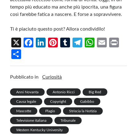
tempo più educato ma anche più ipocrita, una figura
così farebbe fatica a nascere. E forse a sopravvivere.
Ti è piaciuto questo post? Allora condividilo!
X
Fa
Li
Pi
T
Te
W
E
Pr
ce
n
nt
u
le
h
m
in
S
b
ke
er
m
gr
at
ail
t
h
o
dI
es
bl
a
s
ar
Pubblicato in
Curiosità
o
n
t
r
m
A
e
k
p
Anni Novanta
Antonio Ricci
Big Red
p
Causa legale
Copyright
Gabibbo
Mascotte
Plagio
Striscia la Notizia
Televisione italiana
Tribunale
Western Kentucky University