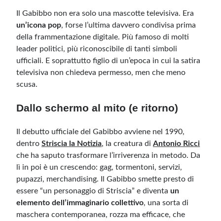
Il Gabibbo non era solo una mascotte televisiva. Era
un’icona pop
, forse l’ultima davvero condivisa prima
Meta
della frammentazione digitale. Più famoso di molti
Accedi
leader politici, più riconoscibile di tanti simboli
Feed dei contenuti
ufficiali. E soprattutto figlio di un’epoca in cui la satira
Feed dei commenti
televisiva non chiedeva permesso, men che meno
WordPress.org
scusa.
Dallo schermo al mito (e ritorno)
Il debutto ufficiale del Gabibbo avviene nel 1990,
dentro
Striscia la Notizia
, la creatura di
Antonio Ricci
che ha saputo trasformare l’irriverenza in metodo. Da
lì in poi è un crescendo: gag, tormentoni, servizi,
pupazzi, merchandising. Il Gabibbo smette presto di
essere “un personaggio di Striscia” e diventa
un
elemento dell’immaginario collettivo
, una sorta di
maschera contemporanea, rozza ma efficace, che