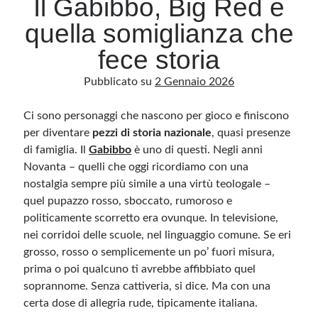
Il Gabibbo, Big Red e
quella somiglianza che
Archivio
fece storia
Archivi
Pubblicato su
2 Gennaio 2026
Ci sono personaggi che nascono per gioco e finiscono
Categorie
per diventare
pezzi di storia nazionale
, quasi presenze
Categorie
di famiglia. Il
Gabibbo
è uno di questi. Negli anni
Novanta – quelli che oggi ricordiamo con una
nostalgia sempre più simile a una virtù teologale –
quel pupazzo rosso, sboccato, rumoroso e
Questo blog non rappresenta una testata giornalistica, in quanto viene aggiornato
senza alcuna periodicità. Non può pertanto considerarsi un prodotto editoriale ai
politicamente scorretto era ovunque. In televisione,
sensi della legge n· 62 del 7.03.2001. L’autore non è responsabile di quanto
pubblicato dai lettori nei commenti ai vari post. Saranno comunque cancellati quelli
nei corridoi delle scuole, nel linguaggio comune. Se eri
ritenuti offensivi o lesivi dell’immagine o dell’onorabilità di terzi, di genere spam,
grosso, rosso o semplicemente un po’ fuori misura,
razzisti o che contengano dati personali non conformi al rispetto delle norme sulla
privacy. Alcune immagini inserite in questo blog sono tratte da Internet e, pertanto,
prima o poi qualcuno ti avrebbe affibbiato quel
considerate di pubblico dominio. Qualora la loro pubblicazione violasse eventuali
diritti d’autore, vi invito a comunicarlo via e-mail a info[at]dinovalle.it e saranno
soprannome. Senza cattiveria, si dice. Ma con una
immediatamente rimosse. L’autore del blog non è responsabile dei siti collegati
tramite link né del loro contenuto, che può essere soggetto a variazioni nel tempo.
certa dose di allegria rude, tipicamente italiana.