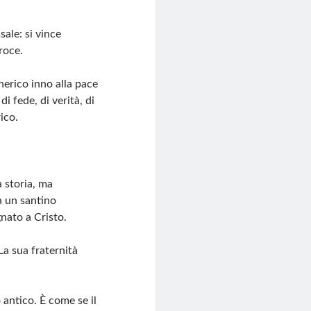
ale: si vince
roce.
nerico inno alla pace
di fede, di verità, di
ico.
a storia, ma
a un santino
nato a Cristo.
La sua fraternità
 antico. È come se il