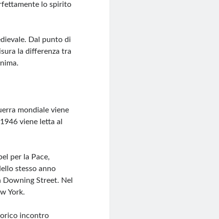
rfettamente lo spirito
edievale. Dal punto di
sura la differenza tra
anima.
uerra mondiale viene
1946 viene letta al
bel per la Pace,
Nello stesso anno
a Downing Street. Nel
ew York.
torico incontro