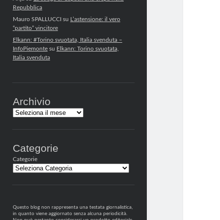
Repubblica
Mauro SPALLUCCI
su
L’astensione: il vero
“partito” vincitore
Elkann: #Torino svuotata, Italia svenduta –
InfoPiemonte
su
Elkann: Torino svuotata,
Italia svenduta
Archivio
Archivi
Categorie
Categorie
Questo blog non rappresenta una testata giornalistica,
in quanto viene aggiornato senza alcuna periodicità.