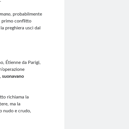
.
omano
, probabilmente
 primo conflitto
la preghiera uscì dal
o, Étienne da Parigi,
un’operazione
i,
suonavano
utto richiama la
tere, ma la
lo nudo e crudo,