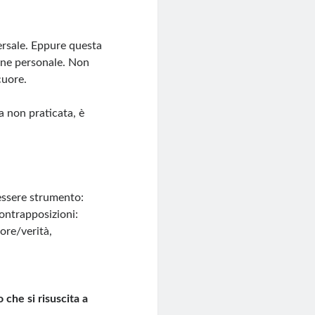
ersale. Eppure questa
ione personale. Non
cuore.
a non praticata, è
 essere strumento:
contrapposizioni:
ore/verità,
che si risuscita a