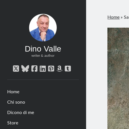
Home
»
Sa
Dino Valle
writer & author
twitter
bluesky
facebook
linkedin
pinterest
amazon
tumblr
Home
Chi sono
Dicono di me
Store