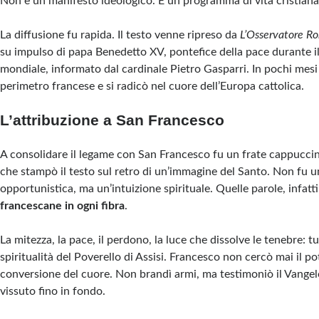
Non è un manifesto ideologico. È un programma di vita cristiana
La diffusione fu rapida. Il testo venne ripreso da
L’Osservatore R
su impulso di papa Benedetto XV, pontefice della pace durante il
mondiale, informato dal cardinale Pietro Gasparri. In pochi mesi 
perimetro francese e si radicò nel cuore dell’Europa cattolica.
L’attribuzione a San Francesco
A consolidare il legame con San Francesco fu un frate cappuccin
che stampò il testo sul retro di un’immagine del Santo. Non fu 
opportunistica, ma un’intuizione spirituale. Quelle parole, infatt
francescane in ogni fibra
.
La mitezza, la pace, il perdono, la luce che dissolve le tenebre: t
spiritualità del Poverello di Assisi. Francesco non cercò mai il po
conversione del cuore. Non brandì armi, ma testimoniò il Vange
vissuto fino in fondo.