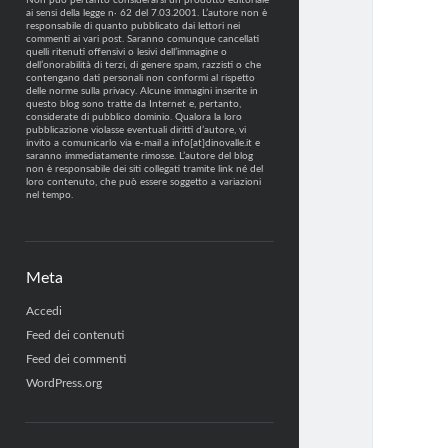
Non può pertanto considerarsi un prodotto editoriale
ai sensi della legge n· 62 del 7.03.2001. L’autore non è
responsabile di quanto pubblicato dai lettori nei
commenti ai vari post. Saranno comunque cancellati
quelli ritenuti offensivi o lesivi dell’immagine o
dell’onorabilità di terzi, di genere spam, razzisti o che
contengano dati personali non conformi al rispetto
delle norme sulla privacy. Alcune immagini inserite in
questo blog sono tratte da Internet e, pertanto,
considerate di pubblico dominio. Qualora la loro
pubblicazione violasse eventuali diritti d’autore, vi
invito a comunicarlo via e-mail a info[at]dinovalle.it e
saranno immediatamente rimosse. L’autore del blog
non è responsabile dei siti collegati tramite link né del
loro contenuto, che può essere soggetto a variazioni
nel tempo.
Meta
Accedi
Feed dei contenuti
Feed dei commenti
WordPress.org