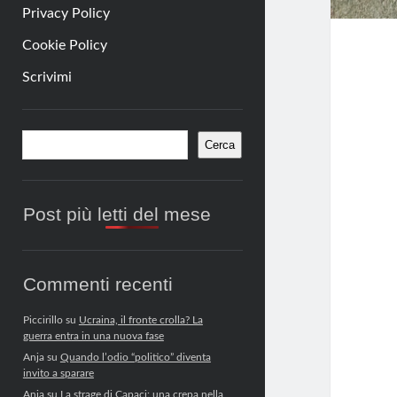
Privacy Policy
Cookie Policy
Scrivimi
Barra
Cerca
Cerca
laterale
Post più letti del mese
Commenti recenti
Piccirillo
su
Ucraina, il fronte crolla? La
guerra entra in una nuova fase
Anja
su
Quando l’odio “politico” diventa
invito a sparare
Anja
su
La strage di Capaci: una crepa nella